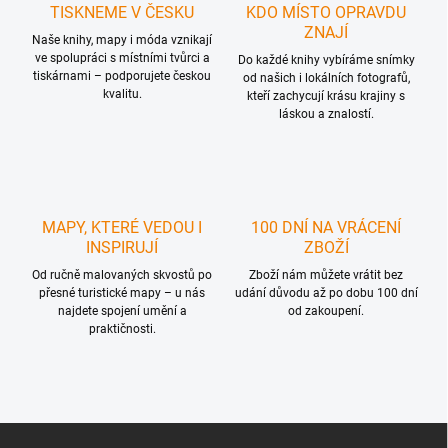
n
k
TISKNEME V ČESKU
KDO MÍSTO OPRAVDU
í
y
ZNAJÍ
Naše knihy, mapy i móda vznikají
v
ve spolupráci s místními tvůrci a
Do každé knihy vybíráme snímky
ý
tiskárnami – podporujete českou
od našich i lokálních fotografů,
p
kvalitu.
kteří zachycují krásu krajiny s
i
láskou a znalostí.
s
u
MAPY, KTERÉ VEDOU I
100 DNÍ NA VRÁCENÍ
INSPIRUJÍ
ZBOŽÍ
Od ručně malovaných skvostů po
Zboží nám můžete vrátit bez
přesné turistické mapy – u nás
udání důvodu až po dobu 100 dní
najdete spojení umění a
od zakoupení.
praktičnosti.
Z