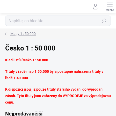
Přejít
na
obsah
Hledat
Mapy 1 : 50 000
Česko 1 : 50 000
Klad listů Česko 1 : 50 000
Tituly v řadě map 1:50.000 byla postupně nahrazena tituly v
řadě 1:40.000.
K dispozici jsou již pouze tituly staršího vydání do vyprodání
zásob. Tyto tituly jsou zařazeny do VÝPRODEJE za výprodejovou
cenu.
Nejprodávanější