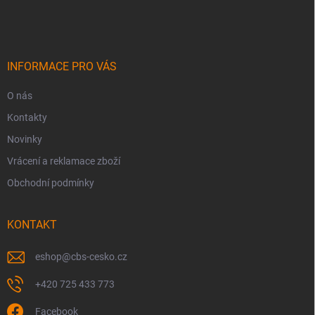
á
p
a
t
í
INFORMACE PRO VÁS
O nás
Kontakty
Novinky
Vrácení a reklamace zboží
Obchodní podmínky
KONTAKT
eshop
@
cbs-cesko.cz
+420 725 433 773
Facebook