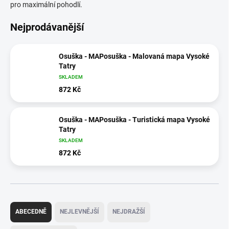
pro maximální pohodlí.
Nejprodávanější
Osuška - MAPosuška - Malovaná mapa Vysoké
Tatry
SKLADEM
872 Kč
Osuška - MAPosuška - Turistická mapa Vysoké
Tatry
SKLADEM
872 Kč
Ř
a
ABECEDNĚ
NEJLEVNĚJŠÍ
NEJDRAŽŠÍ
z