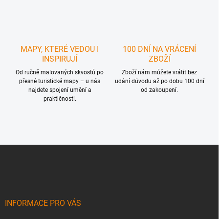
ý
p
i
s
u
MAPY, KTERÉ VEDOU I
100 DNÍ NA VRÁCENÍ
INSPIRUJÍ
ZBOŽÍ
Od ručně malovaných skvostů po
Zboží nám můžete vrátit bez
přesné turistické mapy – u nás
udání důvodu až po dobu 100 dní
najdete spojení umění a
od zakoupení.
praktičnosti.
Z
á
p
a
t
í
INFORMACE PRO VÁS