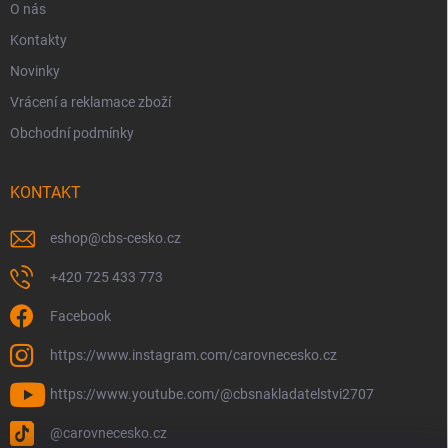
O nás
Kontakty
Novinky
Vrácení a reklamace zboží
Obchodní podmínky
KONTAKT
eshop
@
cbs-cesko.cz
+420 725 433 773
Facebook
https://www.instagram.com/carovnecesko.cz
https://www.youtube.com/@cbsnakladatelstvi2707
@carovnecesko.cz