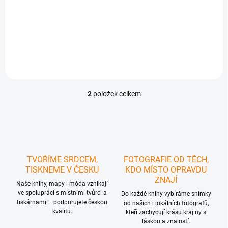
721 Kč bez DPH
721 Kč bez DPH
Do košíku
Do košíku
2
položek celkem
O
v
l
á
d
a
c
TVOŘÍME SRDCEM,
FOTOGRAFIE OD TĚCH,
í
TISKNEME V ČESKU
KDO MÍSTO OPRAVDU
p
ZNAJÍ
r
Naše knihy, mapy i móda vznikají
ve spolupráci s místními tvůrci a
v
Do každé knihy vybíráme snímky
tiskárnami – podporujete českou
k
od našich i lokálních fotografů,
kvalitu.
y
kteří zachycují krásu krajiny s
láskou a znalostí.
v