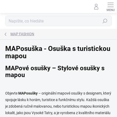
Přejít
na
obsah
Hledat
MAP FASHION
MAPosuška - Osuška s turistickou
mapou
MAPové osušky – Stylové osušky s
mapou
Objevte
MAPosušky
– originální mapové osušky s designem, který
spojuje lásku k horám, turistice a funkčnímu stylu. Každá osuška
je zdobená ručně malovanou, nebo turistickou mapou ikonických
lokalit, jako jsou Vysoké Tatry, a je vyrobena z kvalitního materiálu