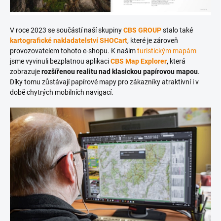
V roce 2023 se součástí naší skupiny
CBS GROUP
stalo také
kartografické nakladatelství SHOCart
, které je zároveň
provozovatelem tohoto e-shopu. K našim
turistickým mapám
jsme vyvinuli bezplatnou aplikaci
CBS Map Explorer
, která
zobrazuje
rozšířenou realitu nad klasickou papírovou mapou
.
Díky tomu zůstávají papírové mapy pro zákazníky atraktivní i v
době chytrých mobilních navigací.