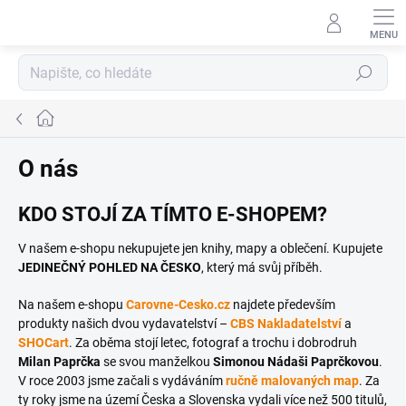
Přejít
na
obsah
Hledat
Domů
O nás
KDO STOJÍ ZA TÍMTO E-SHOPEM?
V našem e-shopu nekupujete jen knihy, mapy a oblečení. Kupujete
JEDINEČNÝ POHLED NA ČESKO
, který má svůj příběh.
Na našem e-shopu
Carovne-Cesko.cz
najdete především
produkty našich dvou vydavatelství –
CBS Nakladatelství
a
SHOCart
. Za oběma stojí letec, fotograf a trochu i dobrodruh
Milan Paprčka
se svou manželkou
Simonou Nádaši Paprčkovou
.
V roce 2003 jsme začali s vydáváním
ručně malovaných map
. Za
ty roky jsme na území Česka a Slovenska vydali více než 500 titulů,