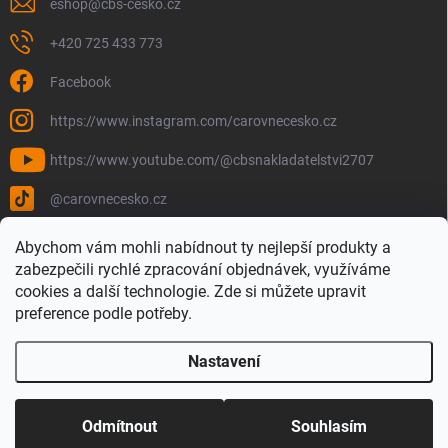
eshop
@
cbs-cesko.cz
+420 725 433 773
Facebook
https://www.instagram.com/carovnecesko.cz
https://www.youtube.com/@cbsnakladatelstvi2707
@carovnecesko.cz
Abychom vám mohli nabídnout ty nejlepší produkty a
zabezpečili rychlé zpracování objednávek, využíváme
cookies a další technologie. Zde si můžete upravit
preference podle potřeby.
Nastavení
Copyright 2026
Čarovné Česko - Knihy, Mapy a Mapová móda
. Všechna
práva vyhrazena.
Upravit nastavení cookies
Odmítnout
Souhlasím