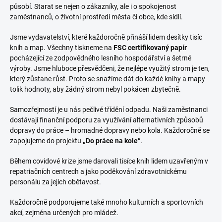
působí. Starat se nejen o zákazníky, ale i o spokojenost
zaměstnanců, o životní prostředí města či obce, kde sídlí.
Jsme vydavatelství, které každoročně přináší lidem desítky tisíc
knih a map. Všechny tiskneme na
FSC certifikovaný papír
pocházející ze zodpovědného lesního hospodářství a šetrné
výroby. Jsme hluboce přesvědčeni, že nejlépe využitý strom je ten,
který zůstane růst. Proto se snažíme dát do každé knihy a mapy
tolik hodnoty, aby žádný strom nebyl pokácen zbytečně.
Samozřejmostí je u nás pečlivé třídění odpadu. Naši zaměstnanci
dostávají finanční podporu za využívání alternativních způsobů
dopravy do práce – hromadné dopravy nebo kola. Každoročně se
zapojujeme do projektu
„Do práce na kole“
.
Během covidové krize jsme darovali tisíce knih lidem uzavřeným v
repatriačních centrech a jako poděkování zdravotnickému
personálu za jejich obětavost.
Každoročně podporujeme také mnoho kulturních a sportovních
akcí, zejména určených pro mládež.