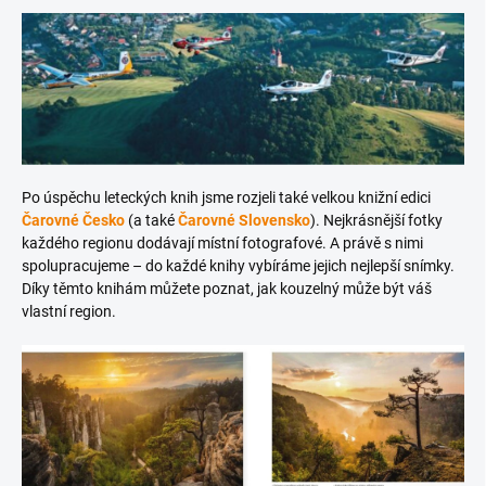
Po úspěchu leteckých knih jsme rozjeli také velkou knižní edici
Čarovné Česko
(a také
Čarovné Slovensko
). Nejkrásnější fotky
každého regionu dodávají místní fotografové. A právě s nimi
spolupracujeme – do každé knihy vybíráme jejich nejlepší snímky.
Díky těmto knihám můžete poznat, jak kouzelný může být váš
vlastní region.