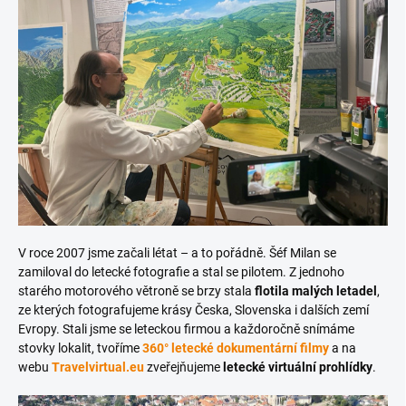
V roce 2007 jsme začali létat – a to pořádně. Šéf Milan se
zamiloval do letecké fotografie a stal se pilotem. Z jednoho
starého motorového větroně se brzy stala
flotila malých letadel
,
ze kterých fotografujeme krásy Česka, Slovenska i dalších zemí
Evropy. Stali jsme se leteckou firmou a každoročně snímáme
stovky lokalit, tvoříme
360° letecké dokumentární filmy
a na
webu
Travelvirtual.eu
zveřejňujeme
letecké virtuální prohlídky
.