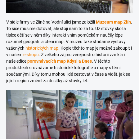
V sídle firmy ve Zlíně na Vodní ulici jsme založili
Muzeum map Zlín
.
To sice musíme dotovat, ale stojí nám to za to. Už stovky škol a
tisíce dětí se v něm díky interaktivním pomůckám naučily lépe
rozumět geografii a čtení map. V muzeu také střídáme výstavy
vzácných
historických map
. Kopie těchto map je možné zakoupit i
v našem
e-shopu
. Z velkého zájmu veřejnosti o historii vznikla i
naše edice
porovnávacích map Kdysi a Dnes
. V těchto
produktech srovnáváme historické fotografie a mapy s těmi
současnými. Díky tomu mohou lidé cestovat v čase a vidět, jak se
jejich region změnil za desítky až stovky let.