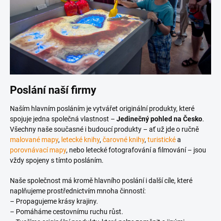
Poslání naší firmy
Naším hlavním posláním je vytvářet originální produkty, které
spojuje jedna společná vlastnost –
Jedinečný pohled na Česko
.
Všechny naše současné i budoucí produkty – ať už jde o ručně
malované mapy
,
letecké knihy
,
čarovné knihy
,
turistické
a
porovnávací mapy
, nebo letecké fotografování a filmování – jsou
vždy spojeny s tímto posláním.
Naše společnost má kromě hlavního poslání i další cíle, které
naplňujeme prostřednictvím mnoha činností:
– Propagujeme krásy krajiny.
– Pomáháme cestovnímu ruchu růst.