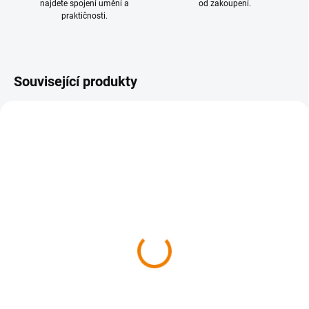
najdete spojení umění a
od zakoupení.
praktičnosti.
Související produkty
SKLADEM
VYPRODÁNO
1076 Vršatec, Súľovské
068 Moravská brána,
vrchy 1 : 50 000
Oderské vrchy 1 : 50 000
169 Kč
149 Kč
169 Kč bez DPH
149 Kč bez DPH