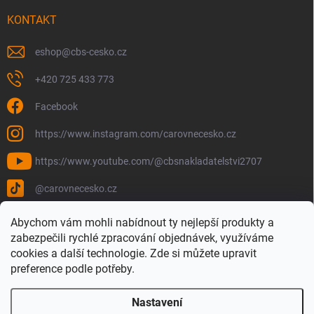
KONTAKT
eshop
@
cbs-cesko.cz
+420 725 433 773
Facebook
https://www.instagram.com/carovnecesko.cz
https://www.youtube.com/@cbsnakladatelstvi2707
@carovnecesko.cz
Abychom vám mohli nabídnout ty nejlepší produkty a
zabezpečili rychlé zpracování objednávek, využíváme
cookies a další technologie. Zde si můžete upravit
preference podle potřeby.
Nastavení