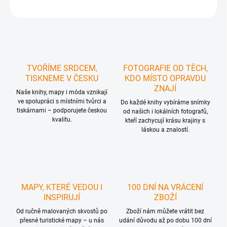
ZEPTAT SE
HLÍDAT
TVOŘÍME SRDCEM,
FOTOGRAFIE OD TĚCH,
TISKNEME V ČESKU
KDO MÍSTO OPRAVDU
ZNAJÍ
Naše knihy, mapy i móda vznikají
ve spolupráci s místními tvůrci a
Do každé knihy vybíráme snímky
tiskárnami – podporujete českou
od našich i lokálních fotografů,
kvalitu.
kteří zachycují krásu krajiny s
láskou a znalostí.
MAPY, KTERÉ VEDOU I
100 DNÍ NA VRÁCENÍ
INSPIRUJÍ
ZBOŽÍ
Od ručně malovaných skvostů po
Zboží nám můžete vrátit bez
přesné turistické mapy – u nás
udání důvodu až po dobu 100 dní