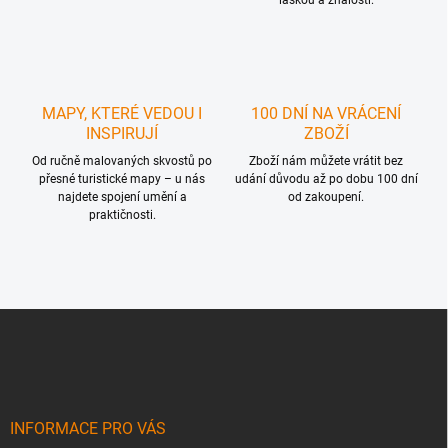
láskou a znalostí.
v
ý
p
i
s
u
MAPY, KTERÉ VEDOU I
100 DNÍ NA VRÁCENÍ
INSPIRUJÍ
ZBOŽÍ
Od ručně malovaných skvostů po
Zboží nám můžete vrátit bez
přesné turistické mapy – u nás
udání důvodu až po dobu 100 dní
najdete spojení umění a
od zakoupení.
praktičnosti.
Z
á
p
a
t
í
INFORMACE PRO VÁS