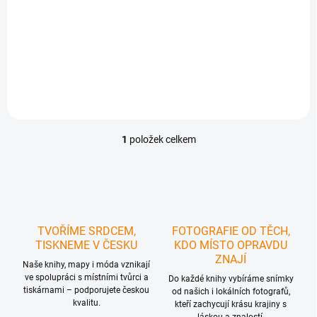
t
680 Kč
ů
562 Kč bez DPH
Detail
1
položek celkem
O
v
l
á
d
a
c
TVOŘÍME SRDCEM,
FOTOGRAFIE OD TĚCH,
í
TISKNEME V ČESKU
KDO MÍSTO OPRAVDU
p
ZNAJÍ
r
Naše knihy, mapy i móda vznikají
ve spolupráci s místními tvůrci a
v
Do každé knihy vybíráme snímky
tiskárnami – podporujete českou
k
od našich i lokálních fotografů,
kvalitu.
y
kteří zachycují krásu krajiny s