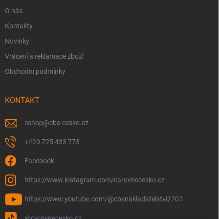
O nás
Kontakty
Novinky
Vrácení a reklamace zboží
Obchodní podmínky
KONTAKT
eshop
@
cbs-cesko.cz
+420 725 433 773
Facebook
https://www.instagram.com/carovnecesko.cz
https://www.youtube.com/@cbsnakladatelstvi2707
@carovnecesko.cz