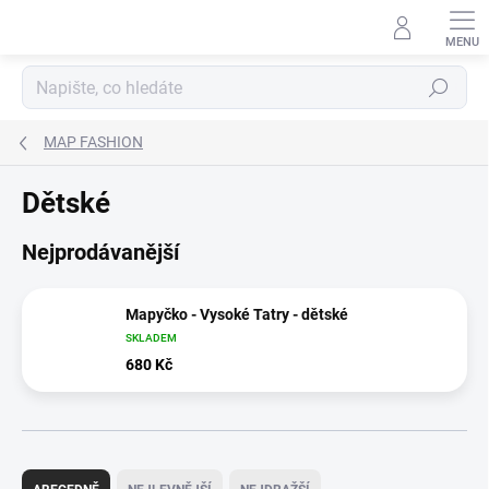
Přejít
na
obsah
Hledat
MAP FASHION
Dětské
Nejprodávanější
Mapyčko - Vysoké Tatry - dětské
SKLADEM
680 Kč
Ř
a