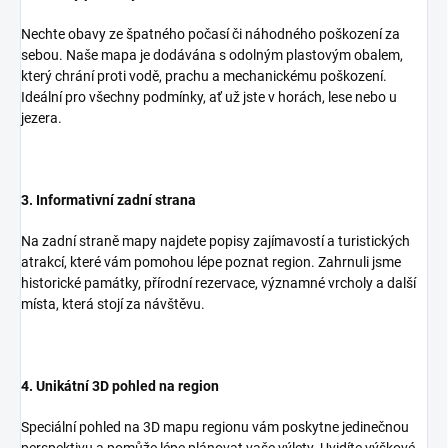
Nechte obavy ze špatného počasí či náhodného poškození za
sebou. Naše mapa je dodávána s odolným plastovým obalem,
který chrání proti vodě, prachu a mechanickému poškození.
Ideální pro všechny podmínky, ať už jste v horách, lese nebo u
jezera.
3. Informativní zadní strana
Na zadní straně mapy najdete popisy zajímavostí a turistických
atrakcí, které vám pomohou lépe poznat region. Zahrnuli jsme
historické památky, přírodní rezervace, významné vrcholy a další
místa, která stojí za návštěvu.
4. Unikátní 3D pohled na region
Speciální pohled na 3D mapu regionu vám poskytne jedinečnou
perspektivu a pomůže lépe plánovat vaše výlety. Uvidíte výškové