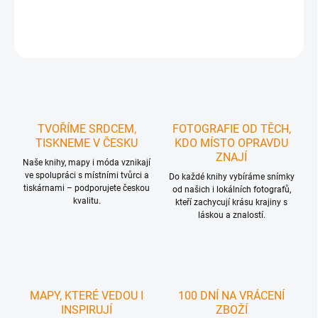
DETAILNÍ INFORMACE
ZEPTAT SE
HLÍDAT
TVOŘÍME SRDCEM,
FOTOGRAFIE OD TĚCH,
TISKNEME V ČESKU
KDO MÍSTO OPRAVDU
ZNAJÍ
Naše knihy, mapy i móda vznikají
ve spolupráci s místními tvůrci a
Do každé knihy vybíráme snímky
tiskárnami – podporujete českou
od našich i lokálních fotografů,
kvalitu.
kteří zachycují krásu krajiny s
láskou a znalostí.
MAPY, KTERÉ VEDOU I
100 DNÍ NA VRÁCENÍ
INSPIRUJÍ
ZBOŽÍ