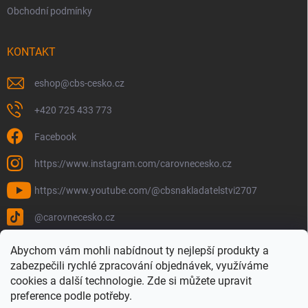
Obchodní podmínky
KONTAKT
eshop
@
cbs-cesko.cz
+420 725 433 773
Facebook
https://www.instagram.com/carovnecesko.cz
https://www.youtube.com/@cbsnakladatelstvi2707
@carovnecesko.cz
Abychom vám mohli nabídnout ty nejlepší produkty a
zabezpečili rychlé zpracování objednávek, využíváme
cookies a další technologie. Zde si můžete upravit
preference podle potřeby.