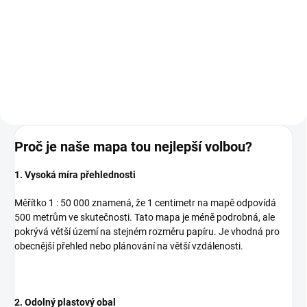
149 Kč bez DPH
149 Kč bez DPH
Do košíku
Do košíku
Proč je naše mapa tou nejlepší volbou?
1. Vysoká míra přehlednosti
Měřítko 1 : 50 000 znamená, že 1 centimetr na mapě odpovídá
500 metrům ve skutečnosti. Tato mapa je méně podrobná, ale
pokrývá větší území na stejném rozměru papíru. Je vhodná pro
obecnější přehled nebo plánování na větší vzdálenosti.
2. Odolný plastový obal