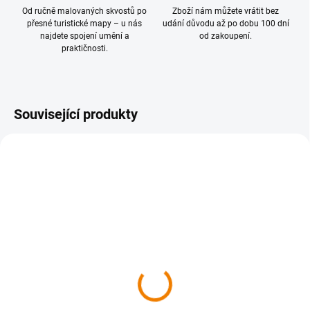
Od ručně malovaných skvostů po
Zboží nám můžete vrátit bez
přesné turistické mapy – u nás
udání důvodu až po dobu 100 dní
najdete spojení umění a
od zakoupení.
praktičnosti.
Související produkty
SKLADEM
SKLADEM
019 Okolí Prahy jih 1 : 50
020 Sedlčansko, Slapy 1
000
: 50 000
149 Kč
149 Kč