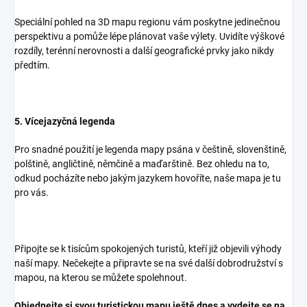
Speciální pohled na 3D mapu regionu vám poskytne jedinečnou
perspektivu a pomůže lépe plánovat vaše výlety. Uvidíte výškové
rozdíly, terénní nerovnosti a další geografické prvky jako nikdy
předtím.
5. Vícejazyčná legenda
Pro snadné použití je legenda mapy psána v češtině, slovenštině,
polštině, angličtině, němčině a maďarštině. Bez ohledu na to,
odkud pocházíte nebo jakým jazykem hovoříte, naše mapa je tu
pro vás.
Připojte se k tisícům spokojených turistů, kteří již objevili výhody
naší mapy. Nečekejte a připravte se na své další dobrodružství s
mapou, na kterou se můžete spolehnout.
Objednejte si svou turistickou mapu ještě dnes a vydejte se na