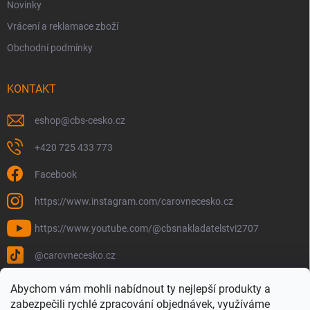
Novinky
Vrácení a reklamace zboží
Obchodní podmínky
KONTAKT
eshop
@
cbs-cesko.cz
+420 725 433 773
Facebook
https://www.instagram.com/carovnecesko.cz
https://www.youtube.com/@cbsnakladatelstvi2707
@carovnecesko.cz
Abychom vám mohli nabídnout ty nejlepší produkty a
zabezpečili rychlé zpracování objednávek, využíváme