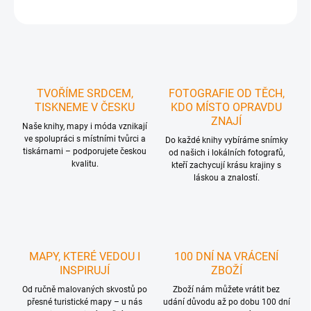
ZEPTAT SE
HLÍDAT
TVOŘÍME SRDCEM,
FOTOGRAFIE OD TĚCH,
TISKNEME V ČESKU
KDO MÍSTO OPRAVDU
ZNAJÍ
Naše knihy, mapy i móda vznikají
ve spolupráci s místními tvůrci a
Do každé knihy vybíráme snímky
tiskárnami – podporujete českou
od našich i lokálních fotografů,
kvalitu.
kteří zachycují krásu krajiny s
láskou a znalostí.
MAPY, KTERÉ VEDOU I
100 DNÍ NA VRÁCENÍ
INSPIRUJÍ
ZBOŽÍ
Od ručně malovaných skvostů po
Zboží nám můžete vrátit bez
přesné turistické mapy – u nás
udání důvodu až po dobu 100 dní