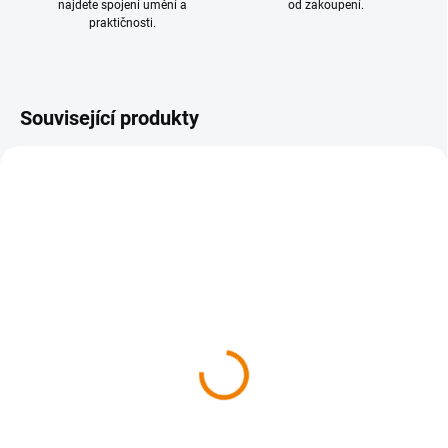
najdete spojení umění a
od zakoupení.
praktičnosti.
Související produkty
SKLADEM
SKLADEM
065 Břeclavsko,
1073 Záhorie, Senica 1 :
Hodonínsko 1 : 50 000
50 000
149 Kč
169 Kč
149 Kč bez DPH
169 Kč bez DPH