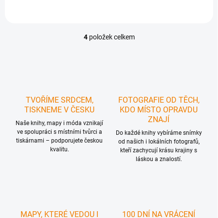
4
položek celkem
O
v
l
á
d
a
c
TVOŘÍME SRDCEM,
FOTOGRAFIE OD TĚCH,
í
TISKNEME V ČESKU
KDO MÍSTO OPRAVDU
p
ZNAJÍ
r
Naše knihy, mapy i móda vznikají
ve spolupráci s místními tvůrci a
v
Do každé knihy vybíráme snímky
tiskárnami – podporujete českou
k
od našich i lokálních fotografů,
kvalitu.
y
kteří zachycují krásu krajiny s
láskou a znalostí.
v
ý
p
i
s
u
MAPY, KTERÉ VEDOU I
100 DNÍ NA VRÁCENÍ