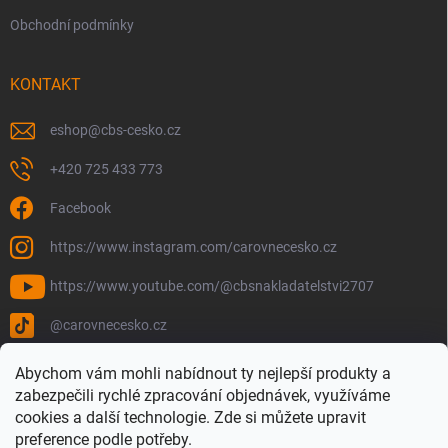
Obchodní podmínky
KONTAKT
eshop
@
cbs-cesko.cz
+420 725 433 773
Facebook
https://www.instagram.com/carovnecesko.cz
https://www.youtube.com/@cbsnakladatelstvi2707
@carovnecesko.cz
Abychom vám mohli nabídnout ty nejlepší produkty a
zabezpečili rychlé zpracování objednávek, využíváme
cookies a další technologie. Zde si můžete upravit
preference podle potřeby.