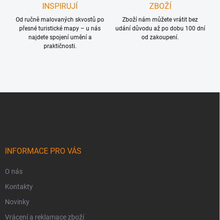
INSPIRUJÍ
ZBOŽÍ
Od ručně malovaných skvostů po
Zboží nám můžete vrátit bez
přesné turistické mapy – u nás
udání důvodu až po dobu 100 dní
najdete spojení umění a
od zakoupení.
praktičnosti.
Z
á
p
a
t
í
INFORMACE PRO VÁS
O nás
Kontakty
Novinky
Vrácení a reklamace zboží