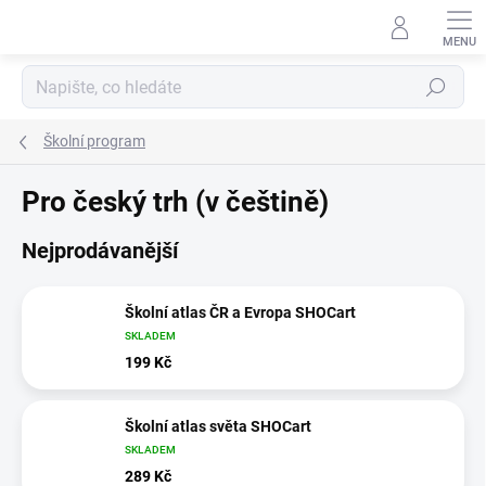
Přejít
na
obsah
Hledat
Školní program
Pro český trh (v češtině)
Nejprodávanější
Školní atlas ČR a Evropa SHOCart
SKLADEM
199 Kč
Školní atlas světa SHOCart
SKLADEM
289 Kč