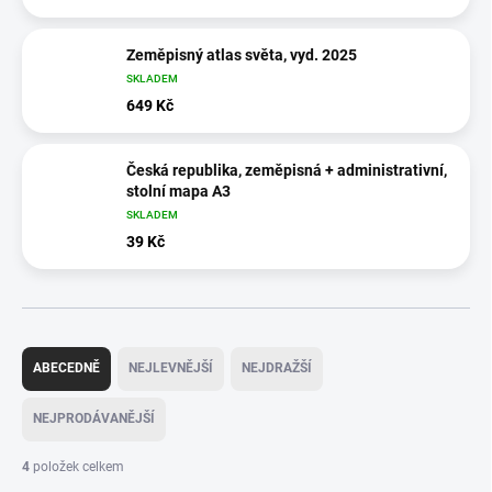
Zeměpisný atlas světa, vyd. 2025
SKLADEM
649 Kč
Česká republika, zeměpisná + administrativní,
stolní mapa A3
SKLADEM
39 Kč
Ř
a
ABECEDNĚ
NEJLEVNĚJŠÍ
NEJDRAŽŠÍ
z
e
NEJPRODÁVANĚJŠÍ
n
í
4
položek celkem
p