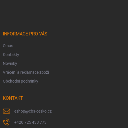
Z
á
p
a
t
í
INFORMACE PRO VÁS
O nás
Kontakty
Novinky
Vrácení a reklamace zboží
Obchodní podmínky
KONTAKT
eshop
@
cbs-cesko.cz
+420 725 433 773