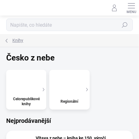
Přejít
na
obsah
Hledat
Knihy
Česko z nebe
Celorepublikové
Regionální
knihy
Nejprodávanější
Vltava z nebe – kniha ke 150. výročí