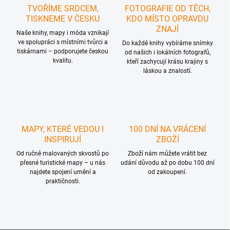
á
v
TVOŘÍME SRDCEM,
FOTOGRAFIE OD TĚCH,
n
k
TISKNEME V ČESKU
KDO MÍSTO OPRAVDU
í
y
ZNAJÍ
Naše knihy, mapy i móda vznikají
v
ve spolupráci s místními tvůrci a
Do každé knihy vybíráme snímky
ý
tiskárnami – podporujete českou
od našich i lokálních fotografů,
p
kvalitu.
kteří zachycují krásu krajiny s
i
láskou a znalostí.
s
u
MAPY, KTERÉ VEDOU I
100 DNÍ NA VRÁCENÍ
INSPIRUJÍ
ZBOŽÍ
Od ručně malovaných skvostů po
Zboží nám můžete vrátit bez
přesné turistické mapy – u nás
udání důvodu až po dobu 100 dní
najdete spojení umění a
od zakoupení.
praktičnosti.