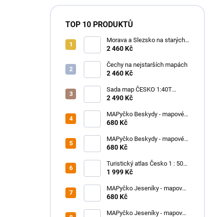
TOP 10 PRODUKTŮ
Morava a Slezsko na starých
mapách - historický atlas
2 460 Kč
Moravy a Slezska (2025)
Čechy na nejstarších mapách
2 460 Kč
Sada map ČESKO 1:40T
SHOCart
2 490 Kč
MAPyčko Beskydy - mapové
funkční tričko - pánské
680 Kč
MAPyčko Beskydy - mapové
funkční tričko - dámské
680 Kč
Turistický atlas Česko 1 : 50
000
1 999 Kč
MAPyčko Jeseníky - mapové
funkční tričko - dámské
680 Kč
MAPyčko Jeseníky - mapové