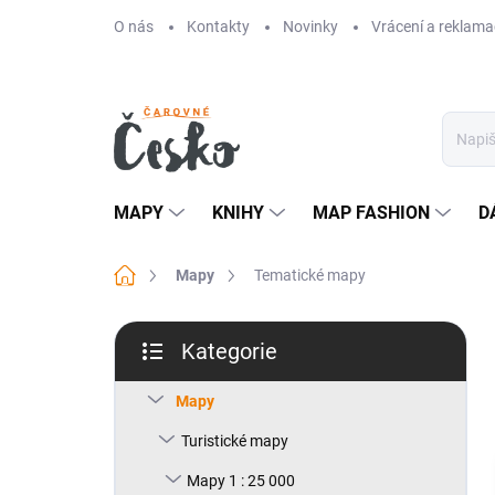
Přejít
O nás
Kontakty
Novinky
Vrácení a reklama
na
obsah
MAPY
KNIHY
MAP FASHION
D
Domů
Mapy
Tematické mapy
P
Kategorie
o
Přeskočit
s
kategorie
t
Mapy
r
Turistické mapy
a
n
Mapy 1 : 25 000