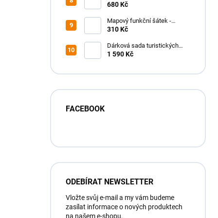
funkční tričko - pánské
680 Kč
Mapový funkční šátek -
MAPfuša - různé turistické
310 Kč
mapy
Dárková sada turistických
map SLOVENSKO
1 590 Kč
FACEBOOK
ODEBÍRAT NEWSLETTER
Vložte svůj e-mail a my vám budeme
zasílat informace o nových produktech
na našem e-shopu.