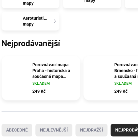
mapy
mapy
Aeroturistické
mapy
Nejprodávanější
Porovnávací mapa
Porovnávac
Praha - historická a
Brněnsko - h
současná mapa
a současná
města s aplikací MAP
regionu s ap
SKLADEM
SKLADEM
Explorer
MAP Explor
249 Kč
249 Kč
Ř
a
ABECEDNĚ
NEJLEVNĚJŠÍ
NEJDRAŽŠÍ
NEJPRODÁ
z