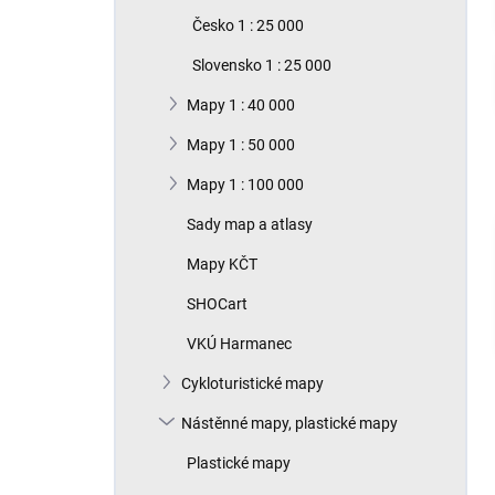
n
Česko 1 : 25 000
í
p
Slovensko 1 : 25 000
a
n
Mapy 1 : 40 000
e
Mapy 1 : 50 000
l
Mapy 1 : 100 000
Sady map a atlasy
Mapy KČT
SHOCart
VKÚ Harmanec
Cykloturistické mapy
Nástěnné mapy, plastické mapy
Plastické mapy