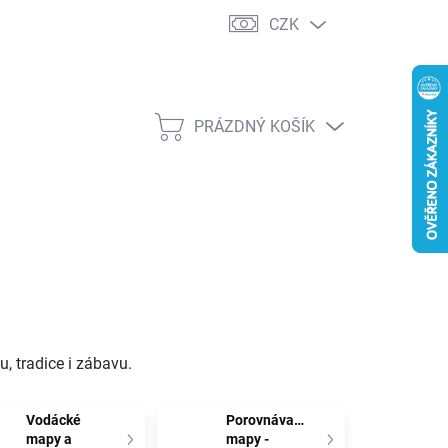
CZK
PRÁZDNÝ KOŠÍK
NÁKUPNÍ
KOŠÍK
, tradice i zábavu.
Vodácké
Porovnávací
mapy a
mapy -