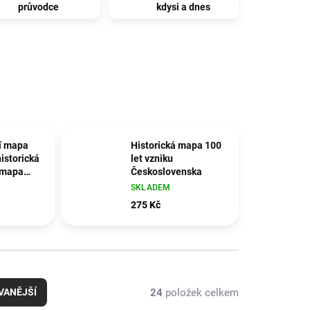
průvodce
kdysi a dnes
í mapa
Historická mapa 100
istorická
let vzniku
 mapa
Československa
likací
SKLADEM
er
275 Kč
24
položek celkem
VANĚJŠÍ