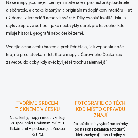
i
Naše mapy jsou nejen cenným materiálem pro historiky, badatele
s
a sběratele, ale také krásným a originálním doplňkem interiéru – ať
u
už doma, v kanceláři nebo v kavárně. Díky vysoké kvalitě tisku a
stylové úpravě se hodí i jako neobvyklý dárek pro každého, kdo
miluje historii, geografii nebo české země.
Vydejte se na cestu časem a prohlédněte si, jak vypadala naše
krajina před stovkami let. Staré mapy z Čarovného Česka vás
zavedou do doby, kdy svět byl ještě trochu tajemnější.
TVOŘÍME SRDCEM,
FOTOGRAFIE OD TĚCH,
TISKNEME V ČESKU
KDO MÍSTO OPRAVDU
ZNAJÍ
Naše knihy, mapy i móda vznikají
ve spolupráci s místními tvůrci a
Do každé knihy vybíráme snímky
tiskárnami – podporujete českou
od našich i lokálních fotografů,
kvalitu.
kteří zachycují krásu krajiny s