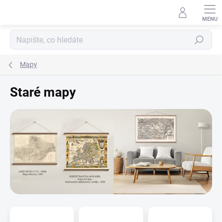
Přejít
na
obsah
Hledat
Mapy
Staré mapy