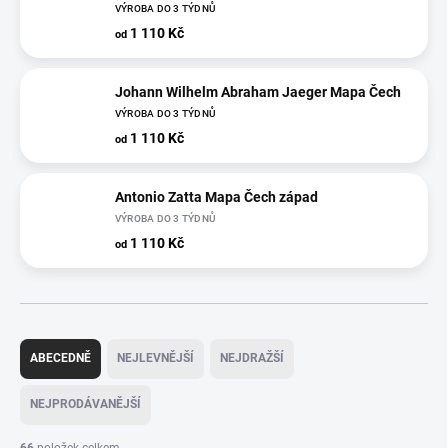
VÝROBA DO 3 TÝDNŮ
1 110 Kč
od
Johann Wilhelm Abraham Jaeger Mapa Čech
VÝROBA DO 3 TÝDNŮ
1 110 Kč
od
Antonio Zatta Mapa Čech západ
VÝROBA DO 3 TÝDNŮ
1 110 Kč
od
Ř
a
ABECEDNĚ
NEJLEVNĚJŠÍ
NEJDRAŽŠÍ
z
e
NEJPRODÁVANĚJŠÍ
n
í
66
položek celkem