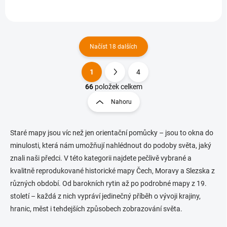
Načíst 18 dalších
1
4
O
S
v
t
66
položek celkem
l
r
Nahoru
á
á
d
n
a
k
c
Staré mapy jsou víc než jen orientační pomůcky – jsou to okna do
o
í
minulosti, která nám umožňují nahlédnout do podoby světa, jaký
p
v
znali naši předci. V této kategorii najdete pečlivě vybrané a
r
á
kvalitně reprodukované historické mapy Čech, Moravy a Slezska z
v
n
k
různých období. Od barokních rytin až po podrobné mapy z 19.
í
y
století – každá z nich vypráví jedinečný příběh o vývoji krajiny,
v
hranic, měst i tehdejších způsobech zobrazování světa.
ý
p