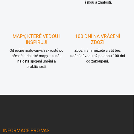
láskou a znalostí.
MAPY, KTERÉ VEDOU I
100 DNÍ NA VRÁCENÍ
INSPIRUJÍ
ZBOŽÍ
Od ručně malovaných skvostů po
Zboží nám můžete vrátit bez
přesné turistické mapy – u nás
udání důvodu až po dobu 100 dní
najdete spojení umění a
od zakoupení.
praktičnosti.
Z
á
p
a
t
í
INFORMACE PRO VÁS