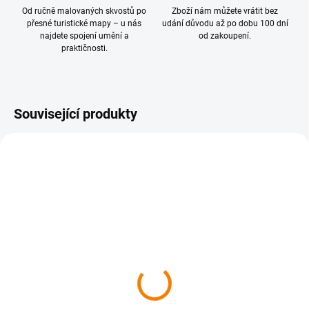
Od ručně malovaných skvostů po
Zboží nám můžete vrátit bez
přesné turistické mapy – u nás
udání důvodu až po dobu 100 dní
najdete spojení umění a
od zakoupení.
praktičnosti.
Související produkty
SKLADEM
041 Třeboňsko, horní
Lužnice 1 : 50 000
149 Kč