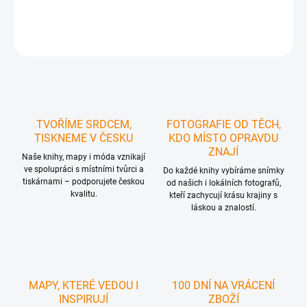
DETAILNÍ INFORMACE
ZEPTAT SE
HLÍDAT
TVOŘÍME SRDCEM,
FOTOGRAFIE OD TĚCH,
TISKNEME V ČESKU
KDO MÍSTO OPRAVDU
ZNAJÍ
Naše knihy, mapy i móda vznikají
ve spolupráci s místními tvůrci a
Do každé knihy vybíráme snímky
tiskárnami – podporujete českou
od našich i lokálních fotografů,
kvalitu.
kteří zachycují krásu krajiny s
láskou a znalostí.
MAPY, KTERÉ VEDOU I
100 DNÍ NA VRÁCENÍ
INSPIRUJÍ
ZBOŽÍ