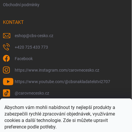
Obchodní podmínky
KONTAKT
eshop
@
cbs-cesko.cz
+420 725 433 773
Facebook
https://www.instagram.com/carovnecesko.cz
https://www.youtube.com/@cbsnakladatelstvi2707
@carovnecesko.cz
Abychom vám mohli nabídnout ty nejlepší produkty a
zabezpečili rychlé zpracování objednávek, využíváme
cookies a další technologie. Zde si můžete upravit
preference podle potřeby.