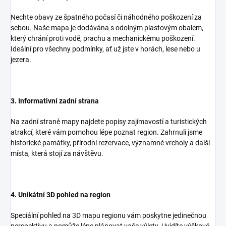
Nechte obavy ze špatného počasí či náhodného poškození za
sebou. Naše mapa je dodávána s odolným plastovým obalem,
který chrání proti vodě, prachu a mechanickému poškození.
Ideální pro všechny podmínky, ať už jste v horách, lese nebo u
jezera.
3. Informativní zadní strana
Na zadní straně mapy najdete popisy zajímavostí a turistických
atrakcí, které vám pomohou lépe poznat region. Zahrnuli jsme
historické památky, přírodní rezervace, významné vrcholy a další
místa, která stojí za návštěvu.
4. Unikátní 3D pohled na region
Speciální pohled na 3D mapu regionu vám poskytne jedinečnou
perspektivu a pomůže lépe plánovat vaše výlety. Uvidíte výškové