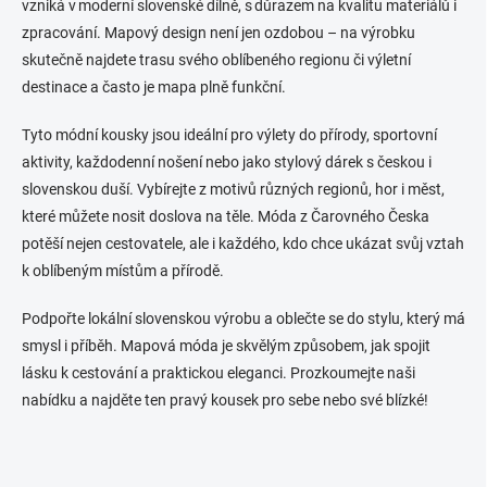
vzniká v moderní slovenské dílně, s důrazem na kvalitu materiálů i
v
n
k
zpracování. Mapový design není jen ozdobou – na výrobku
í
y
skutečně najdete trasu svého oblíbeného regionu či výletní
v
destinace a často je mapa plně funkční.
ý
p
i
Tyto módní kousky jsou ideální pro výlety do přírody, sportovní
s
aktivity, každodenní nošení nebo jako stylový dárek s českou i
u
slovenskou duší. Vybírejte z motivů různých regionů, hor i měst,
které můžete nosit doslova na těle. Móda z Čarovného Česka
potěší nejen cestovatele, ale i každého, kdo chce ukázat svůj vztah
k oblíbeným místům a přírodě.
Podpořte lokální slovenskou výrobu a oblečte se do stylu, který má
smysl i příběh. Mapová móda je skvělým způsobem, jak spojit
lásku k cestování a praktickou eleganci. Prozkoumejte naši
nabídku a najděte ten pravý kousek pro sebe nebo své blízké!