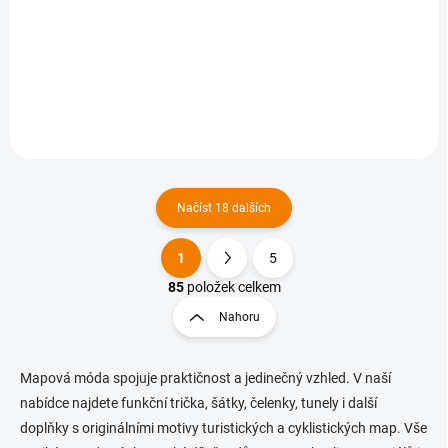
680 Kč
680 Kč
562 Kč bez DPH
562 Kč bez DPH
Detail
Detail
Načíst 18 dalších
1
5
O
S
v
t
85
položek celkem
l
r
Nahoru
á
á
d
n
a
k
c
Mapová móda spojuje praktičnost a jedinečný vzhled. V naší
o
í
nabídce najdete funkční trička, šátky, čelenky, tunely i další
p
v
doplňky s originálními motivy turistických a cyklistických map. Vše
r
á