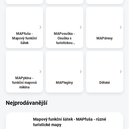
mapou
MAPfuša -
MAPosuška -
Mapový funkční
Osuška s
MAPdresy
šátek
turistickou
mapou
MAPykina -
funkční mapová
MAPlegíny
Dětské
mikina
Nejprodávanější
Mapový funkční šátek - MAPfuša - různé
turistické mapy