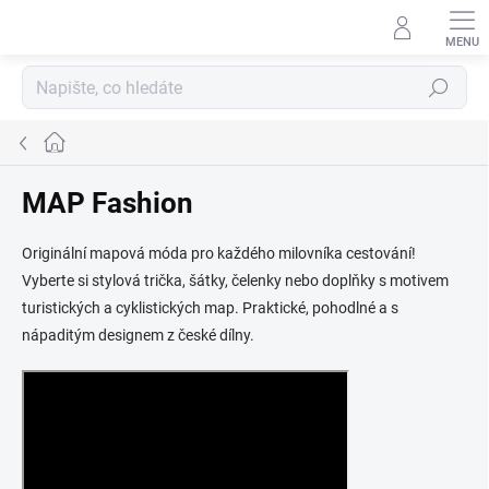
Přejít
na
obsah
Hledat
Domů
MAP Fashion
Originální mapová móda pro každého milovníka cestování!
Vyberte si stylová trička, šátky, čelenky nebo doplňky s motivem
turistických a cyklistických map. Praktické, pohodlné a s
nápaditým designem z české dílny.