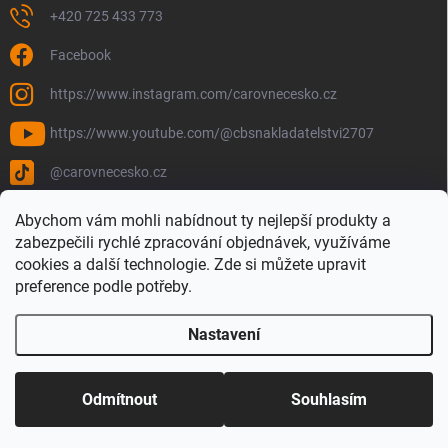
+420 725 433 773
Facebook
https://www.instagram.com/carovnecesko.cz
https://www.youtube.com/@cbsnakladatelstvi2707
@carovnecesko.cz
Abychom vám mohli nabídnout ty nejlepší produkty a
zabezpečili rychlé zpracování objednávek, využíváme
cookies a další technologie. Zde si můžete upravit
preference podle potřeby.
Nastavení
Copyright 2026
Čarovné Česko - Knihy, Mapy a Mapová móda
. Všechna
práva vyhrazena.
Upravit nastavení cookies
Odmítnout
Souhlasím
Vytvořil Shoptet