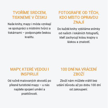
TVOŘÍME SRDCEM,
FOTOGRAFIE OD TĚCH,
TISKNEME V ČESKU
KDO MÍSTO OPRAVDU
ZNAJÍ
Naše knihy, mapy i móda vznikají
ve spolupráci s místními tvůrci a
Do každé knihy vybíráme snímky
tiskárnami – podporujete českou
od našich i lokálních fotografů,
kvalitu.
kteří zachycují krásu krajiny s
láskou a znalostí.
MAPY, KTERÉ VEDOU I
100 DNÍ NA VRÁCENÍ
INSPIRUJÍ
ZBOŽÍ
Od ručně malovaných skvostů po
Zboží nám můžete vrátit bez
přesné turistické mapy – u nás
udání důvodu až po dobu 100 dní
najdete spojení umění a
od zakoupení.
praktičnosti.