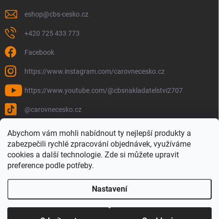
eshop
@
cbs-cesko.cz
+420 725 433 773
Facebook
https://www.instagram.com/carovnecesko.cz
https://www.youtube.com/@cbsnakladatelstvi2707
@carovnecesko.cz
Abychom vám mohli nabídnout ty nejlepší produkty a
zabezpečili rychlé zpracování objednávek, využíváme
cookies a další technologie. Zde si můžete upravit
preference podle potřeby.
Nastavení
Copyright 2026
Čarovné Česko - Knihy, Mapy a Mapová móda
. Všechna
práva vyhrazena.
Upravit nastavení cookies