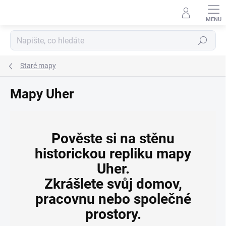
Přejít
na
obsah
Hledat
Staré mapy
Mapy Uher
Pověste si na stěnu
historickou repliku mapy
Uher.
Zkrášlete svůj domov,
pracovnu nebo společné
prostory.