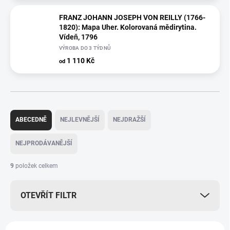
FRANZ JOHANN JOSEPH VON REILLY (1766-
1820): Mapa Uher. Kolorovaná mědirytina.
Vídeň, 1796
VÝROBA DO 3 TÝDNŮ
1 110 Kč
od
Ř
a
ABECEDNĚ
NEJLEVNĚJŠÍ
NEJDRAŽŠÍ
z
e
NEJPRODÁVANĚJŠÍ
n
í
9
položek celkem
p
r
OTEVŘÍT FILTR
o
d
u
V