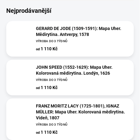
Nejprodávanější
GERARD DE JODE (1509-1591): Mapa Uher.
Mědirytina. Antverpy, 1578
VÝROBA DO 3 TÝDNŮ
1 110 Kč
od
JOHN SPEED (1552-1629): Mapa Uher.
Kolorovaná mědirytina. Londýn, 1626
VÝROBA DO 3 TÝDNŮ
1 110 Kč
od
FRANZ MORITZ LACY (1725-1801), IGNAZ
MÜLLER: Mapa Uher. Kolorovaná mědirytina.
Vídeň, 1807
VÝROBA DO 3 TÝDNŮ
1 110 Kč
od