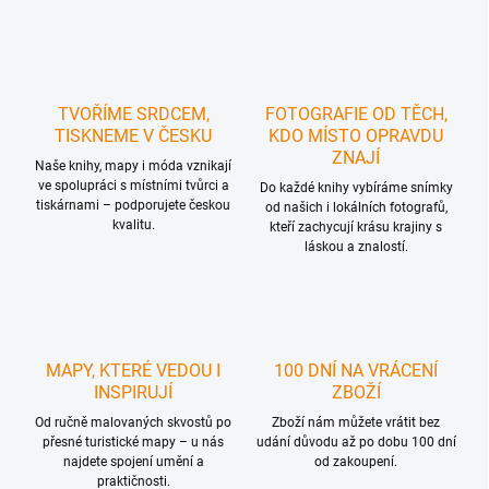
v
l
á
d
a
c
TVOŘÍME SRDCEM,
FOTOGRAFIE OD TĚCH,
í
TISKNEME V ČESKU
KDO MÍSTO OPRAVDU
p
ZNAJÍ
r
Naše knihy, mapy i móda vznikají
ve spolupráci s místními tvůrci a
v
Do každé knihy vybíráme snímky
tiskárnami – podporujete českou
k
od našich i lokálních fotografů,
kvalitu.
y
kteří zachycují krásu krajiny s
láskou a znalostí.
v
ý
p
i
s
u
MAPY, KTERÉ VEDOU I
100 DNÍ NA VRÁCENÍ
INSPIRUJÍ
ZBOŽÍ
Od ručně malovaných skvostů po
Zboží nám můžete vrátit bez
přesné turistické mapy – u nás
udání důvodu až po dobu 100 dní
najdete spojení umění a
od zakoupení.
praktičnosti.