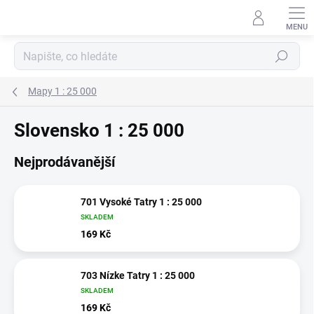
Přejít
na
obsah
Hledat
Mapy 1 : 25 000
Slovensko 1 : 25 000
Nejprodávanější
701 Vysoké Tatry 1 : 25 000
SKLADEM
169 Kč
703 Nízke Tatry 1 : 25 000
SKLADEM
169 Kč