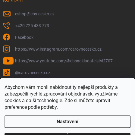
KONTAKT
eshop
@
cbs-cesko.cz
+420 725 433 773
Facebook
https://www.instagram.com/carovnecesko.cz
https://www.youtube.com/@cbsnakladatelstvi2707
@carovnecesko.cz
Abychom vám mohli nabídnout ty nejlepší produkty a
zabezpečili rychlé zpracování objednávek, využíváme
cookies a další technologie. Zde si můžete upravit
preference podle potřeby.
Nastavení
Copyright 2026
Čarovné Česko - Knihy, Mapy a Mapová móda
. Všechna