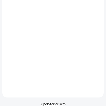
SKLADEM
TM 9 - Malé Karpaty -
JUH
219 Kč
219 Kč bez DPH
Do košíku
9
položek celkem