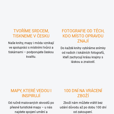
O
v
l
á
d
a
c
TVOŘÍME SRDCEM,
FOTOGRAFIE OD TĚCH,
í
TISKNEME V ČESKU
KDO MÍSTO OPRAVDU
p
ZNAJÍ
r
Naše knihy, mapy i móda vznikají
ve spolupráci s místními tvůrci a
v
Do každé knihy vybíráme snímky
tiskárnami – podporujete českou
k
od našich i lokálních fotografů,
kvalitu.
y
kteří zachycují krásu krajiny s
láskou a znalostí.
v
ý
p
i
s
u
MAPY, KTERÉ VEDOU I
100 DNÍ NA VRÁCENÍ
INSPIRUJÍ
ZBOŽÍ
Od ručně malovaných skvostů po
Zboží nám můžete vrátit bez
přesné turistické mapy – u nás
udání důvodu až po dobu 100 dní
najdete spojení umění a
od zakoupení.