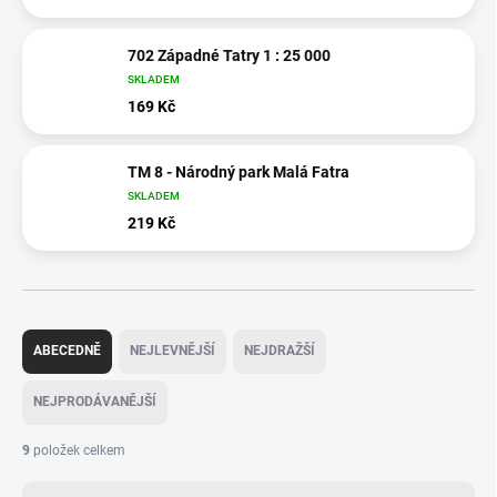
702 Západné Tatry 1 : 25 000
SKLADEM
169 Kč
TM 8 - Národný park Malá Fatra
SKLADEM
219 Kč
Ř
a
ABECEDNĚ
NEJLEVNĚJŠÍ
NEJDRAŽŠÍ
z
e
NEJPRODÁVANĚJŠÍ
n
í
9
položek celkem
p
r