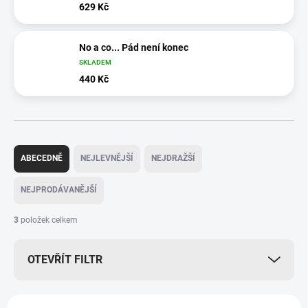
629 Kč
No a co... Pád není konec
SKLADEM
440 Kč
Ř
a
ABECEDNĚ
NEJLEVNĚJŠÍ
NEJDRAŽŠÍ
z
e
NEJPRODÁVANĚJŠÍ
n
í
3
položek celkem
p
r
OTEVŘÍT FILTR
o
d
u
V
k