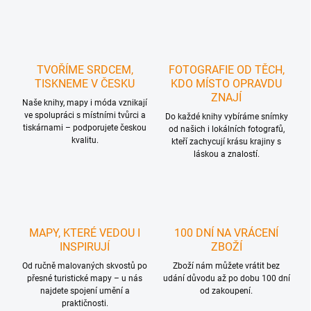
l
á
d
a
c
TVOŘÍME SRDCEM,
FOTOGRAFIE OD TĚCH,
í
TISKNEME V ČESKU
KDO MÍSTO OPRAVDU
p
ZNAJÍ
r
Naše knihy, mapy i móda vznikají
ve spolupráci s místními tvůrci a
v
Do každé knihy vybíráme snímky
tiskárnami – podporujete českou
k
od našich i lokálních fotografů,
kvalitu.
y
kteří zachycují krásu krajiny s
láskou a znalostí.
v
ý
p
i
s
u
MAPY, KTERÉ VEDOU I
100 DNÍ NA VRÁCENÍ
INSPIRUJÍ
ZBOŽÍ
Od ručně malovaných skvostů po
Zboží nám můžete vrátit bez
přesné turistické mapy – u nás
udání důvodu až po dobu 100 dní
najdete spojení umění a
od zakoupení.
praktičnosti.