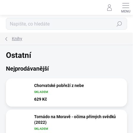
Přejít
na
obsah
Hledat
Knihy
Ostatní
Nejprodávanější
Chorvatské pobřeží z nebe
SKLADEM
629 Kč
Tornádo na Moravě - očima přímých svědků
(2022)
SKLADEM