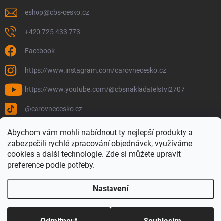
eshop
@
cbs-cesko.cz
+420 725 433 773
Facebook
https://www.instagram.com/carovnecesko.cz
https://www.youtube.com/@cbsnakladatelstvi2707
@carovnecesko.cz
Abychom vám mohli nabídnout ty nejlepší produkty a
zabezpečili rychlé zpracování objednávek, využíváme
cookies a další technologie. Zde si můžete upravit
preference podle potřeby.
Nastavení
Copyright 2026
Čarovné Česko - Knihy, Mapy a Mapová móda
. Všechna
práva vyhrazena.
Upravit nastavení cookies
Odmítnout
Souhlasím