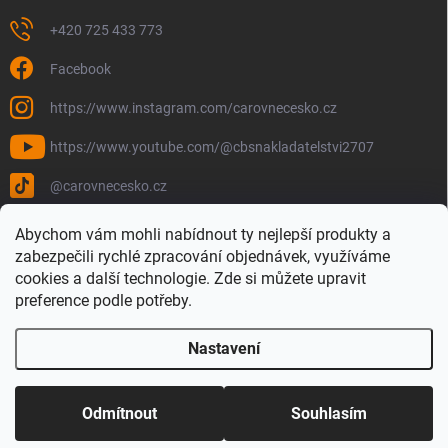
+420 725 433 773
Facebook
https://www.instagram.com/carovnecesko.cz
https://www.youtube.com/@cbsnakladatelstvi2707
@carovnecesko.cz
Abychom vám mohli nabídnout ty nejlepší produkty a
zabezpečili rychlé zpracování objednávek, využíváme
cookies a další technologie. Zde si můžete upravit
preference podle potřeby.
Nastavení
Copyright 2026
Čarovné Česko - Knihy, Mapy a Mapová móda
. Všechna
práva vyhrazena.
Upravit nastavení cookies
Odmítnout
Souhlasím
Vytvořil Shoptet