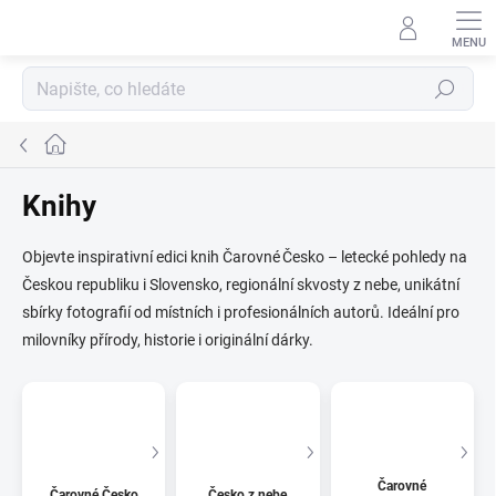
Přejít
na
obsah
Hledat
Domů
Knihy
Objevte inspirativní edici knih Čarovné Česko – letecké pohledy na
Českou republiku i Slovensko, regionální skvosty z nebe, unikátní
sbírky fotografií od místních i profesionálních autorů. Ideální pro
milovníky přírody, historie i originální dárky.
Čarovné
Čarovné Česko
Česko z nebe