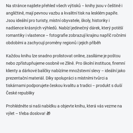
i
Na stránce najdete přehled všech výtisků – knihy jsou v češtině i
s
angličtině, mají pevnou vazbu a kvalitní tisk na lesklém papíře.
u
Jsou ideální pro turisty, místní obyvatele, školy, historiky i
nadšence krásných výhledů. Nabízí jedinečný dárek, který potěší
romantiky i vlastence – fotografie zobrazují krajinu napříč ročními
obdobími a zachycují proměny regionů i jejich příběh
Každou knihu lze snadno prolistovat online, zasíláme je poštou
nebo zpřístupňujeme osobně ve Zlíně. Pro školní instituce, firemní
klienty a dárkové balíčky nabízíme množstevní slevy – ideální jako
prezentační materiál. Díky spolupráci s místními tvůrci a
tiskárnami podporujete českou kvalitu a tradici – produkt s duší
České republiky
Prohlédněte si naši nabídku a objevte knihu, která vás vezme na
výlet – třeba doslova! 🎁