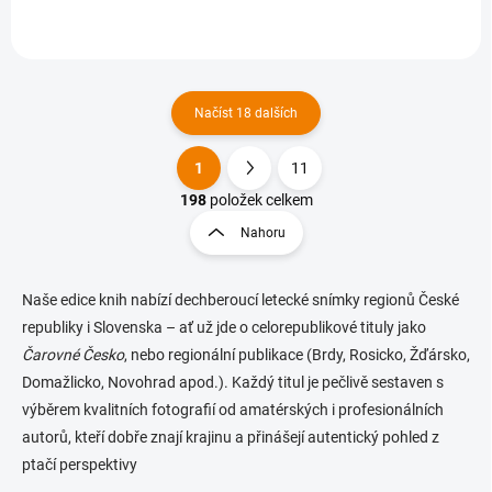
Načíst 18 dalších
1
11
O
S
v
t
198
položek celkem
l
r
Nahoru
á
á
d
n
a
k
c
Naše edice knih nabízí dechberoucí letecké snímky regionů České
o
í
republiky i Slovenska – ať už jde o celorepublikové tituly jako
p
v
Čarovné Česko
, nebo regionální publikace (Brdy, Rosicko, Žďársko,
r
á
Domažlicko, Novohrad apod.). Každý titul je pečlivě sestaven s
v
n
k
výběrem kvalitních fotografií od amatérských i profesionálních
í
y
autorů, kteří dobře znají krajinu a přinášejí autentický pohled z
v
ptačí perspektivy
ý
p