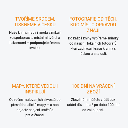
TVOŘÍME SRDCEM,
FOTOGRAFIE OD TĚCH,
TISKNEME V ČESKU
KDO MÍSTO OPRAVDU
ZNAJÍ
Naše knihy, mapy i móda vznikají
ve spolupráci s místními tvůrci a
Do každé knihy vybíráme snímky
tiskárnami – podporujete českou
od našich i lokálních fotografů,
kvalitu.
kteří zachycují krásu krajiny s
láskou a znalostí.
MAPY, KTERÉ VEDOU I
100 DNÍ NA VRÁCENÍ
INSPIRUJÍ
ZBOŽÍ
Od ručně malovaných skvostů po
Zboží nám můžete vrátit bez
přesné turistické mapy – u nás
udání důvodu až po dobu 100 dní
najdete spojení umění a
od zakoupení.
praktičnosti.