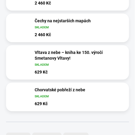
2 460 Kč
Čechy na nejstarších mapách
SKLADEM
2 460 Kč
Vltava z nebe – kniha ke 150. výročí
Smetanovy Vltavy!
SKLADEM
629 Kč
Chorvatské pobřeží z nebe
SKLADEM
629 Kč
Ř