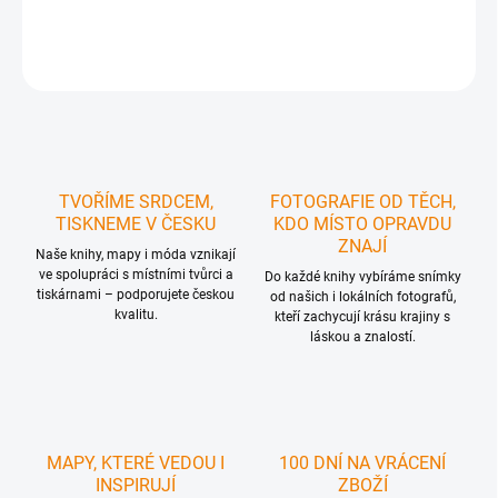
DETAILNÍ INFORMACE
ZEPTAT SE
HLÍDAT
TVOŘÍME SRDCEM,
FOTOGRAFIE OD TĚCH,
TISKNEME V ČESKU
KDO MÍSTO OPRAVDU
ZNAJÍ
Naše knihy, mapy i móda vznikají
ve spolupráci s místními tvůrci a
Do každé knihy vybíráme snímky
tiskárnami – podporujete českou
od našich i lokálních fotografů,
kvalitu.
kteří zachycují krásu krajiny s
láskou a znalostí.
MAPY, KTERÉ VEDOU I
100 DNÍ NA VRÁCENÍ
INSPIRUJÍ
ZBOŽÍ