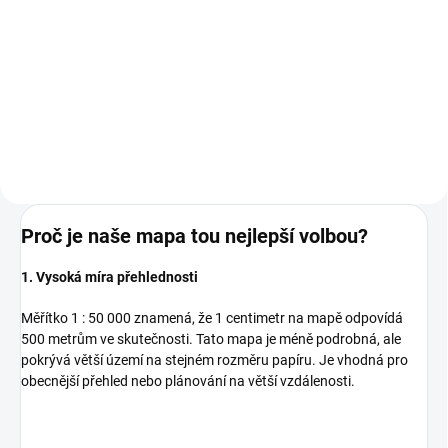
149 Kč
149 Kč bez DPH
149 Kč bez DPH
Do košíku
Do košíku
Proč je naše mapa tou nejlepší volbou?
1. Vysoká míra přehlednosti
Měřítko 1 : 50 000 znamená, že 1 centimetr na mapě odpovídá
500 metrům ve skutečnosti. Tato mapa je méně podrobná, ale
pokrývá větší území na stejném rozměru papíru. Je vhodná pro
obecnější přehled nebo plánování na větší vzdálenosti.