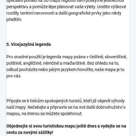
Speciální pohled na 3D mapu regionu vám poskytne jedinečnou
perspektivu a pomůže lépe plánovat vaše výlety. Uvidíte výškové
rozdíly, terénní nerovnosti a další geografické prvky jako nikdy
předtím.
5. Vícejazyčná legenda
Pro snadné použití je legenda mapy psána v češtině, slovenštině,
polštině, angličtině, němčině a maďarštině. Bez ohledu na to,
odkud pocházíte nebo jakým jazykem hovoříte, naše mapa je tu
pro vás.
Připojte se k tisícům spokojených turistů, kteří již objevili výhody
naší mapy. Nečekejte a připravte se na své další dobrodružství s
mapou, na kterou se můžete spolehnout.
Objednejte si svou turistickou mapu ještě dnes a vydejte se na
cestu za novými zážitky!