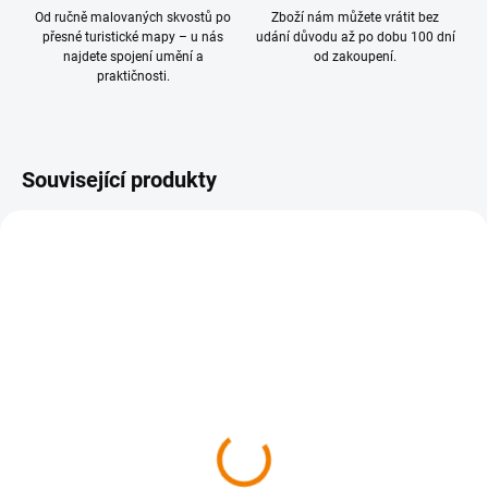
Od ručně malovaných skvostů po
Zboží nám můžete vrátit bez
přesné turistické mapy – u nás
udání důvodu až po dobu 100 dní
najdete spojení umění a
od zakoupení.
praktičnosti.
Související produkty
SKLADEM
SKLADEM
035 Šumava Trojmezí,
040 Českobudějovicko,
Pláně 1 : 50 000
Hluboká nad Vltavou 1 :
50 000
149 Kč