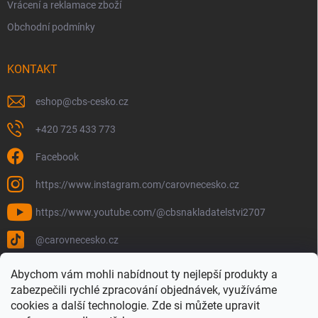
Vrácení a reklamace zboží
Obchodní podmínky
KONTAKT
eshop
@
cbs-cesko.cz
+420 725 433 773
Facebook
https://www.instagram.com/carovnecesko.cz
https://www.youtube.com/@cbsnakladatelstvi2707
@carovnecesko.cz
Abychom vám mohli nabídnout ty nejlepší produkty a
zabezpečili rychlé zpracování objednávek, využíváme
cookies a další technologie. Zde si můžete upravit