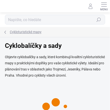
Přejít
na
obsah
Hledat
Cykloturistické mapy
Cyklobalíčky a sady
Objevte cyklobalíčky a sady, které kombinují kvalitní cykloturistické
mapy s praktickými doplňky pro vaše cyklistické výlety.
Ideální pro
plánování tras v oblastech jako Trojmezí, Jeseníky, Pálava nebo
Praha.
Vhodné pro cyklisty všech úrovní.