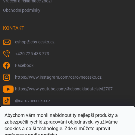
Vrácení a reklamace zboží
Obchodní podmínky
KONTAKT
eshop
@
cbs-cesko.cz
+420 725 433 773
Facebook
https://www.instagram.com/carovnecesko.cz
https://www.youtube.com/@cbsnakladatelstvi2707
@carovnecesko.cz
Abychom vám mohli nabídnout ty nejlepší produkty a
zabezpečili rychlé zpracování objednávek, využíváme
cookies a další technologie. Zde si můžete upravit