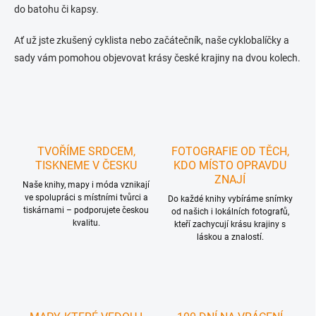
do batohu či kapsy.
Ať už jste zkušený cyklista nebo začátečník, naše cyklobalíčky a
sady vám pomohou objevovat krásy české krajiny na dvou kolech.
TVOŘÍME SRDCEM,
FOTOGRAFIE OD TĚCH,
TISKNEME V ČESKU
KDO MÍSTO OPRAVDU
ZNAJÍ
Naše knihy, mapy i móda vznikají
ve spolupráci s místními tvůrci a
Do každé knihy vybíráme snímky
tiskárnami – podporujete českou
od našich i lokálních fotografů,
kvalitu.
kteří zachycují krásu krajiny s
láskou a znalostí.