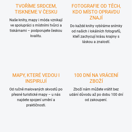
TVOŘÍME SRDCEM,
FOTOGRAFIE OD TĚCH,
TISKNEME V ČESKU
KDO MÍSTO OPRAVDU
ZNAJÍ
Naše knihy, mapy i móda vznikají
ve spolupráci s místními tvůrci a
Do každé knihy vybíráme snímky
tiskárnami – podporujete českou
od našich i lokálních fotografů,
kvalitu.
kteří zachycují krásu krajiny s
láskou a znalostí.
MAPY, KTERÉ VEDOU I
100 DNÍ NA VRÁCENÍ
INSPIRUJÍ
ZBOŽÍ
Od ručně malovaných skvostů po
Zboží nám můžete vrátit bez
přesné turistické mapy – u nás
udání důvodu až po dobu 100 dní
najdete spojení umění a
od zakoupení.
praktičnosti.