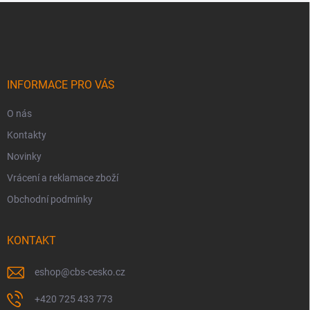
Z
á
p
a
t
í
INFORMACE PRO VÁS
O nás
Kontakty
Novinky
Vrácení a reklamace zboží
Obchodní podmínky
KONTAKT
eshop
@
cbs-cesko.cz
+420 725 433 773