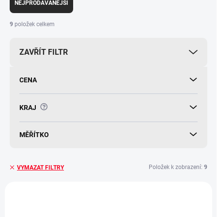
e
NEJPRODÁVANĚJŠÍ
n
í
9
položek celkem
p
r
ZAVŘÍT FILTR
o
d
u
CENA
k
t
ů
?
KRAJ
MĚŘÍTKO
Položek k zobrazení:
9
VYMAZAT FILTRY
V
ý
p