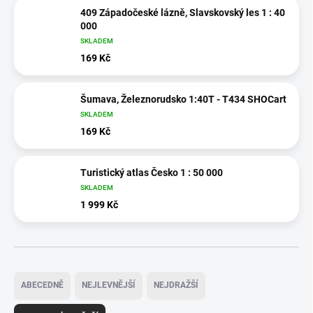
409 Západočeské lázně, Slavskovský les 1 : 40
000
SKLADEM
169 Kč
Šumava, Železnorudsko 1:40T - T434 SHOCart
SKLADEM
169 Kč
Turistický atlas Česko 1 : 50 000
SKLADEM
1 999 Kč
Ř
a
ABECEDNĚ
NEJLEVNĚJŠÍ
NEJDRAŽŠÍ
z