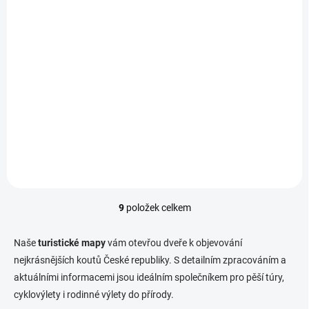
SKLADEM
19 ČESKÝ RÁJ, 9.
vydání 2021
149 Kč
149 Kč bez DPH
Do košíku
9
položek celkem
O
v
l
Naše
turistické mapy
vám otevřou dveře k objevování
á
nejkrásnějších koutů České republiky.
S detailním zpracováním a
d
aktuálními informacemi jsou ideálním společníkem pro pěší túry,
a
c
cyklovýlety i rodinné výlety do přírody.
í