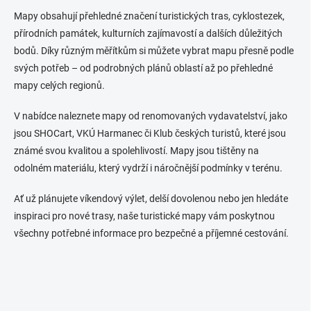
p
Mapy obsahují přehledné značení turistických tras, cyklostezek,
r
přírodních památek, kulturních zajímavostí a dalších důležitých
v
k
bodů.
Díky různým měřítkům si můžete vybrat mapu přesně podle
y
svých potřeb – od podrobných plánů oblastí až po přehledné
v
mapy celých regionů.
ý
p
i
V nabídce naleznete mapy od renomovaných vydavatelství, jako
s
jsou SHOCart, VKÚ Harmanec či Klub českých turistů, které jsou
u
známé svou kvalitou a spolehlivostí.
Mapy jsou tištěny na
odolném materiálu, který vydrží i náročnější podmínky v terénu.
Ať už plánujete víkendový výlet, delší dovolenou nebo jen hledáte
inspiraci pro nové trasy, naše turistické mapy vám poskytnou
všechny potřebné informace pro bezpečné a příjemné cestování.