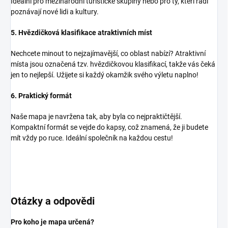
Ideální pro mezinárodní turistické skupiny nebo pro ty, kteří rádi
poznávají nové lidi a kultury.
5. Hvězdičková klasifikace atraktivních míst
Nechcete minout to nejzajímavější, co oblast nabízí? Atraktivní
místa jsou označená tzv. hvězdičkovou klasifikací, takže vás čeká
jen to nejlepší. Užijete si každý okamžik svého výletu naplno!
6. Praktický formát
Naše mapa je navržena tak, aby byla co nejpraktičtější.
Kompaktní formát se vejde do kapsy, což znamená, že ji budete
mít vždy po ruce. Ideální společník na každou cestu!
Otázky a odpovědi
Pro koho je mapa určená?