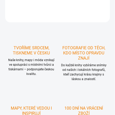
DETAILNÍ INFORMACE
ZEPTAT SE
HLÍDAT
TVOŘÍME SRDCEM,
FOTOGRAFIE OD TĚCH,
TISKNEME V ČESKU
KDO MÍSTO OPRAVDU
ZNAJÍ
Naše knihy, mapy i móda vznikají
ve spolupráci s místními tvůrci a
Do každé knihy vybíráme snímky
tiskárnami – podporujete českou
od našich i lokálních fotografů,
kvalitu.
kteří zachycují krásu krajiny s
láskou a znalostí.
MAPY, KTERÉ VEDOU I
100 DNÍ NA VRÁCENÍ
INSPIRUJÍ
ZBOŽÍ