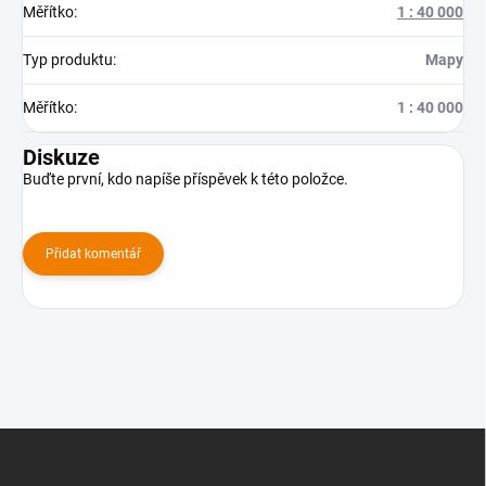
Měřítko
:
1 : 40 000
Typ produktu
:
Mapy
Měřítko
:
1 : 40 000
Diskuze
Buďte první, kdo napíše příspěvek k této položce.
Přidat komentář
Z
á