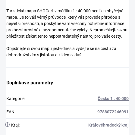
Turistická mapa SHOCart v měřítku 1 : 40 000 není jen obyčejná
mapa. Je to váš věrný průvodce, který vás provede přírodou s
největší přesností, a poskytne vám všechny potřebné informace
pro bezstarostné a nezapomenutelné výlety. Nepromeškejte svou
příležitost získat tento nepostradatelný nástroj pro vaše cesty.
Objednejte si svou mapu ještě dnes a vydejte se na cestu za
dobrodružstvím s jistotou a klidem v duši.
Doplňkové parametry
Kategorie
:
Česko 1 : 40 000
EAN
:
9788072246991
?
Kraj
:
Královéhradecký kraj