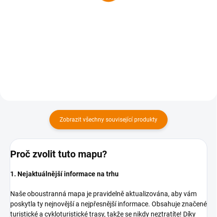
169 Kč
169 Kč
169 Kč bez DPH
169 Kč bez DPH
Do košíku
Do košíku
Zobrazit všechny související produkty
Proč zvolit tuto mapu?
1. Nejaktuálnější informace na trhu
Naše oboustranná mapa je pravidelně aktualizována, aby vám
poskytla ty nejnovější a nejpřesnější informace. Obsahuje značené
turistické a cykloturistické trasy, takže se nikdy neztratíte! Díky