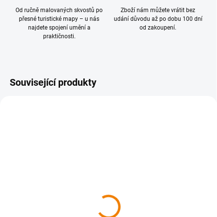
Od ručně malovaných skvostů po
Zboží nám můžete vrátit bez
přesné turistické mapy – u nás
udání důvodu až po dobu 100 dní
najdete spojení umění a
od zakoupení.
praktičnosti.
Související produkty
SKLADEM
SKLADEM
426 Podkrkonoší 1 : 40
422 Nymbursko 1 : 40
000
000