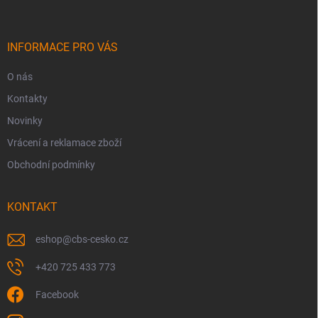
p
a
t
í
INFORMACE PRO VÁS
O nás
Kontakty
Novinky
Vrácení a reklamace zboží
Obchodní podmínky
KONTAKT
eshop
@
cbs-cesko.cz
+420 725 433 773
Facebook