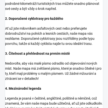
podrobné kilometráži turistických tras můžete snadno plánovat
své cesty a být vždy o krok napřed.
2. Doporučené cyklotrasy pro každého
Ať už jste milovníkem asfaltových cest nebo preferujete
dobrodružství na polních a lesních cestách, naše mapa vás
nezklame. Doporučené cyklotrasy jsou roztříděny podle typu
povrchu, takže si každý cyklista najde tu svou ideální trasu.
3. Čitelnost a přehlednost na prvním místě
Nedovolte, aby vás malé písmo odradilo od objevování nových
míst. Naše mapa má zvětšené písmo, které je snadno čitelné i pro
ty, kteří mají problémy s malým písmem. Už žádné mžourání a
ztrácení se v detailech!
4. Mezinárodní legenda
Legenda je psaná v češtině, angličtině, polštině a němčině, což
znamená, že vám naše mapa bude užitečná, ať už jste odkudkoliv.