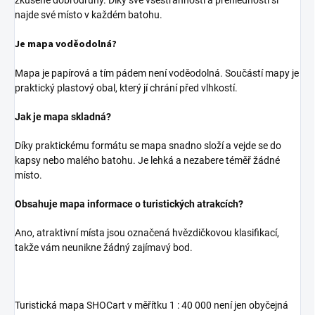
zkušené dobrodruhy. Díky své všestrannosti a přehlednosti si
najde své místo v každém batohu.
Je mapa voděodolná?
Mapa je papírová a tím pádem není voděodolná. Součástí mapy je
praktický plastový obal, který jí chrání před vlhkostí.
Jak je mapa skladná?
Díky praktickému formátu se mapa snadno složí a vejde se do
kapsy nebo malého batohu. Je lehká a nezabere téměř žádné
místo.
Obsahuje mapa informace o turistických atrakcích?
Ano, atraktivní místa jsou označená hvězdičkovou klasifikací,
takže vám neunikne žádný zajímavý bod.
Turistická mapa SHOCart v měřítku 1 : 40 000 není jen obyčejná