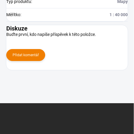
Typ produktu
:
Mapy
Měřítko
:
1 : 40 000
Diskuze
Buďte první, kdo napíše příspěvek k této položce.
Přidat komentář
Z
á
p
a
t