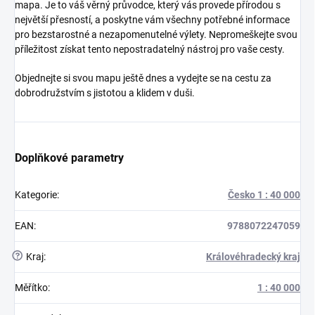
mapa. Je to váš věrný průvodce, který vás provede přírodou s
největší přesností, a poskytne vám všechny potřebné informace
pro bezstarostné a nezapomenutelné výlety. Nepromeškejte svou
příležitost získat tento nepostradatelný nástroj pro vaše cesty.
Objednejte si svou mapu ještě dnes a vydejte se na cestu za
dobrodružstvím s jistotou a klidem v duši.
Doplňkové parametry
Kategorie
:
Česko 1 : 40 000
EAN
:
9788072247059
?
Kraj
:
Královéhradecký kraj
Měřítko
:
1 : 40 000