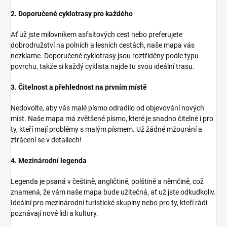
2. Doporučené cyklotrasy pro každého
Ať už jste milovníkem asfaltových cest nebo preferujete
dobrodružství na polních a lesních cestách, naše mapa vás
nezklame. Doporučené cyklotrasy jsou roztříděny podle typu
povrchu, takže si každý cyklista najde tu svou ideální trasu.
3. Čitelnost a přehlednost na prvním místě
Nedovolte, aby vás malé písmo odradilo od objevování nových
míst. Naše mapa má zvětšené písmo, které je snadno čitelné i pro
ty, kteří mají problémy s malým písmem. Už žádné mžourání a
ztrácení se v detailech!
4. Mezinárodní legenda
Legenda je psaná v češtině, angličtině, polštině a němčině, což
znamená, že vám naše mapa bude užitečná, ať už jste odkudkoliv.
Ideální pro mezinárodní turistické skupiny nebo pro ty, kteří rádi
poznávají nové lidi a kultury.