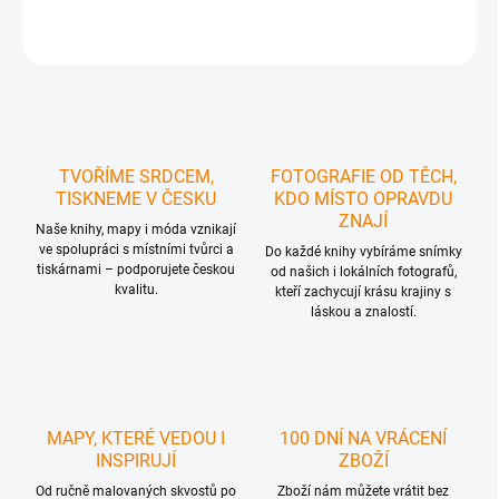
ZEPTAT SE
HLÍDAT
TVOŘÍME SRDCEM,
FOTOGRAFIE OD TĚCH,
TISKNEME V ČESKU
KDO MÍSTO OPRAVDU
ZNAJÍ
Naše knihy, mapy i móda vznikají
ve spolupráci s místními tvůrci a
Do každé knihy vybíráme snímky
tiskárnami – podporujete českou
od našich i lokálních fotografů,
kvalitu.
kteří zachycují krásu krajiny s
láskou a znalostí.
MAPY, KTERÉ VEDOU I
100 DNÍ NA VRÁCENÍ
INSPIRUJÍ
ZBOŽÍ
Od ručně malovaných skvostů po
Zboží nám můžete vrátit bez