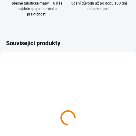
přesné turistické mapy – u nás
udání důvodu až po dobu 100 dní
najdete spojení umění a
od zakoupení.
praktičnosti.
Související produkty
SKLADEM
SKLADEM
428 Orlické hory, Góry
448 Pardubicko,
Stołowe 1 : 40 000
Chrudimsko 1 : 40 000
169 Kč
169 Kč
169 Kč bez DPH
169 Kč bez DPH