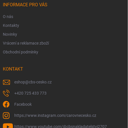
í
INFORMACE PRO VÁS
O nás
Kontakty
Novinky
Vrácení a reklamace zboží
Obchodní podmínky
KONTAKT
eshop
@
cbs-cesko.cz
+420 725 433 773
Facebook
https://www.instagram.com/carovnecesko.cz
https://www.youtube.com/@cbsnakladatelstvi2707