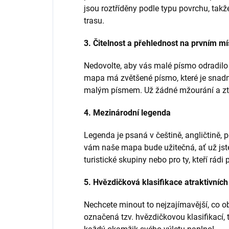
jsou roztříděny podle typu povrchu, takže
trasu.
3. Čitelnost a přehlednost na prvním mí
Nedovolte, aby vás malé písmo odradilo
mapa má zvětšené písmo, které je snadno 
malým písmem. Už žádné mžourání a ztrá
4. Mezinárodní legenda
Legenda je psaná v češtině, angličtině, 
vám naše mapa bude užitečná, ať už jste
turistické skupiny nebo pro ty, kteří rádi 
5. Hvězdičková klasifikace atraktivních
Nechcete minout to nejzajímavější, co ob
označená tzv. hvězdičkovou klasifikací, t