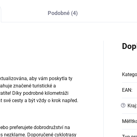
Podobné (4)
Dop
Katego
tualizována, aby vám poskytla ty
ahuje značené turistické a
EAN
:
tratíte! Díky podrobné kilometráži
t své cesty a být vždy o krok napřed.
?
Kraj
Měřítk
nebo preferujete dobrodružství na
ás nezklame. Doporučené cyklotrasy
Typ pr