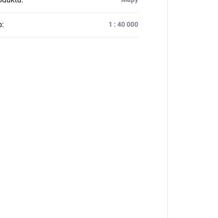
o
:
1 : 40 000