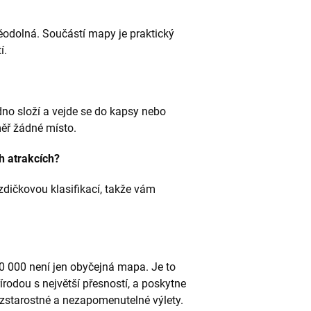
odolná. Součástí mapy je praktický
í.
o složí a vejde se do kapsy nebo
ěř žádné místo.
h atrakcích?
zdičkovou klasifikací, takže vám
0 000 není jen obyčejná mapa. Je to
írodou s největší přesností, a poskytne
zstarostné a nezapomenutelné výlety.