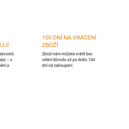
ZEPTAT SE
HLÍDAT
100 DNÍ NA VRÁCENÍ
RUJÍ
ZBOŽÍ
skvostů
Zboží nám můžete vrátit bez
apy – u
udání důvodu až po dobu 100
mění a
dní od zakoupení.