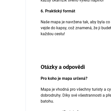
každý okamžik svého výletu naplno!
6. Praktický formát
Naše mapa je navržena tak, aby byla co 
vejde do kapsy, což znamená, že ji budet
každou cestu!
Otázky a odpovědi
Pro koho je mapa určená?
Mapa je vhodná pro všechny turisty a cy
dobrodruhy. Díky své všestrannosti a př
batohu.