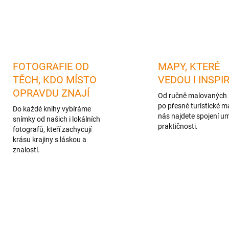
FOTOGRAFIE OD
MAPY, KTERÉ
TĚCH, KDO MÍSTO
VEDOU I INSPI
OPRAVDU ZNAJÍ
Od ručně malovaných 
po přesné turistické m
Do každé knihy vybíráme
nás najdete spojení u
snímky od našich i lokálních
praktičnosti.
fotografů, kteří zachycují
krásu krajiny s láskou a
znalostí.
TIP