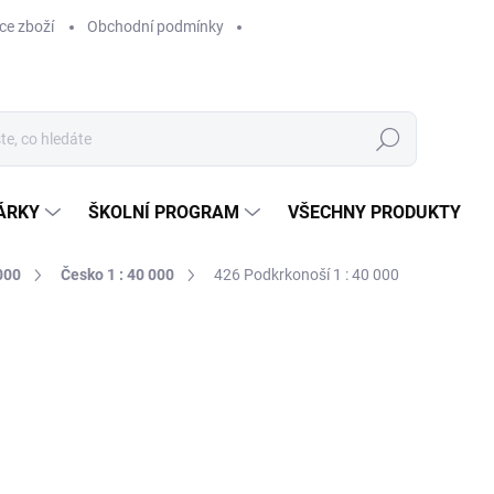
ce zboží
Obchodní podmínky
Hledat
ÁRKY
ŠKOLNÍ PROGRAM
VŠECHNY PRODUKTY
000
Česko 1 : 40 000
426 Podkrkonoší 1 : 40 000
ocení
169 Kč
169 Kč bez DPH
Měrná
SKLADEM