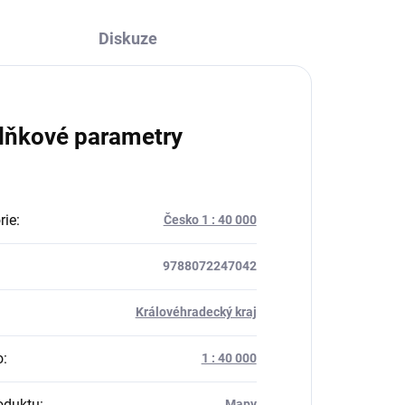
Diskuze
lňkové parametry
rie
:
Česko 1 : 40 000
9788072247042
:
Královéhradecký kraj
o
:
1 : 40 000
oduktu
:
Mapy