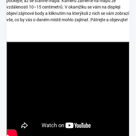
počkejte, až se stáhne mapa. Kameru zaměřte na mapu ze
vzdálenosti 10–15 centimetrů. V okamžiku se vám na displeji
objeví zájmové body a kliknutím na kterýkoli z nich se vám zobrazí
vše, co by vás o daném místě mohlo zajímat. Pátrejte a objevujte!