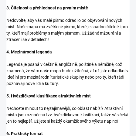
3. Čitelnost a přehlednost na prvním místě
Nedovolte, aby vás malé písmo odradilo od objevování nových
míst. Naše mapa má zvětšené písmo, které je snadno čitelné i pro
ty, kteří mají problémy s malým písmem. Už žádné mžourání a
ztrácení se v detailech!
4. Mezinárodní legenda
Legenda je psaná v češtině, angličtině, polštině a němčině, což
znamená, že vám naše mapa bude užitečná, ať už jste odkudkoliv.
Ideální pro mezinárodní turistické skupiny nebo pro ty, kteří rádi
poznávají nové lidi a kultury.
5. Hvězdičková klasifikace atraktivních míst
Nechcete minout to nejzajímavější, co oblast nabízí? Atraktivní
místa jsou označená tzv. hvězdičkovou klasifikací, takže vás čeká
jen to nejlepší. Užijete si každý okamžik svého výletu naplno!
6. Praktický formát