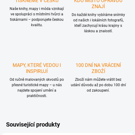
TISKNEME V ČESKU
KDO MÍSTO OPRAVDU
ZNAJÍ
Naše knihy, mapy i móda vznikají
ve spolupráci s místními tvůrci a
Do každé knihy vybíráme snímky
tiskárnami – podporujete českou
od našich i lokálních fotografů,
kvalitu.
kteří zachycují krásu krajiny s
láskou a znalostí.
MAPY, KTERÉ VEDOU I
100 DNÍ NA VRÁCENÍ
INSPIRUJÍ
ZBOŽÍ
Od ručně malovaných skvostů po
Zboží nám můžete vrátit bez
přesné turistické mapy – u nás
udání důvodu až po dobu 100 dní
najdete spojení umění a
od zakoupení.
praktičnosti.
Související produkty