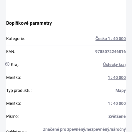
Doplňkové parametry
Kategorie
:
Česko 1 : 40 000
EAN
:
9788072246816
?
Kraj
:
Ústecký kraj
Měřítko
:
1 : 40 000
Typ produktu
:
Mapy
Měřítko
:
1 : 40 000
Písmo
:
Zvětšené
Značené pro zpevněný/nezpevněný/náročný
Cyklotrasy
: