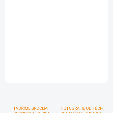
průvodce regionem s popisem zajímavostí a
vybraných
turistických a cyklistických výletů
ke stažení do mobilu v gpx
NOVĚ
je součástí mapy
unikátní aplikace CBS MAP Explorer
,
která spáruje váš mobil s papírovou mapou a jednoduše tak
odkryje všechny zajímavosti v daném regionu
doporučené cyklotrasy dle různých typů povrchů
pro správný
výběr trasy
praktický formát poskládané mapy
, který se vejde do kapsy a
tak ji máte vždy po ruce
plastový obal pro
delší životnost
mapy
DETAILNÍ INFORMACE
ZEPTAT SE
HLÍDAT
TVOŘÍME SRDCEM,
FOTOGRAFIE OD TĚCH,