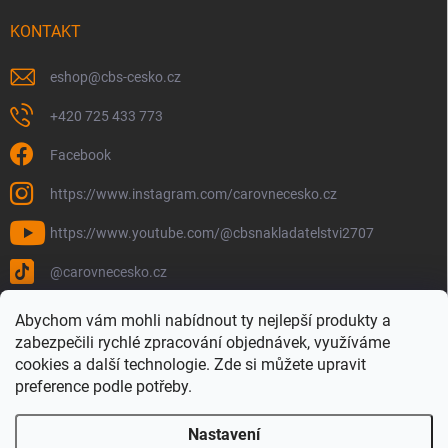
KONTAKT
eshop
@
cbs-cesko.cz
+420 725 433 773
Facebook
https://www.instagram.com/carovnecesko.cz
https://www.youtube.com/@cbsnakladatelstvi2707
@carovnecesko.cz
Abychom vám mohli nabídnout ty nejlepší produkty a
zabezpečili rychlé zpracování objednávek, využíváme
cookies a další technologie. Zde si můžete upravit
preference podle potřeby.
Nastavení