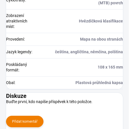
(MTB) povrch
Zobrazení
atraktivních
Hvězdičková klasifikace
míst
:
Provedení
:
Mapa na obou stranách
Jazyk legendy
:
čeština, angličtina, němčina, polština
Poskládaný
108 x 165 mm
formát
:
Obal
:
Plastová průhledná kapsa
Diskuze
Buďte první, kdo napíše příspěvek k této položce.
Přidat komentář