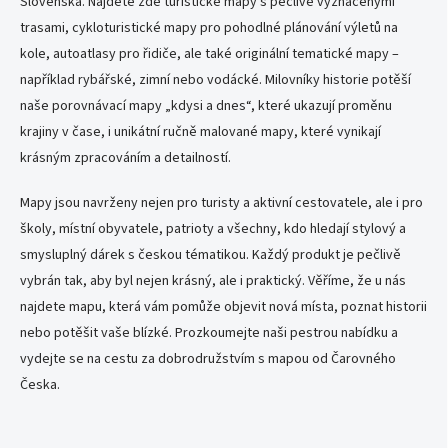
Slovenska. Najdete zde turistické mapy s pečlivě vyznačenými
p
v
trasami, cykloturistické mapy pro pohodlné plánování výletů na
r
á
v
kole, autoatlasy pro řidiče, ale také originální tematické mapy –
n
k
například rybářské, zimní nebo vodácké. Milovníky historie potěší
í
y
naše porovnávací mapy „kdysi a dnes“, které ukazují proměnu
v
ý
krajiny v čase, i unikátní ručně malované mapy, které vynikají
p
krásným zpracováním a detailností.
i
s
Mapy jsou navrženy nejen pro turisty a aktivní cestovatele, ale i pro
u
školy, místní obyvatele, patrioty a všechny, kdo hledají stylový a
smysluplný dárek s českou tématikou. Každý produkt je pečlivě
vybrán tak, aby byl nejen krásný, ale i praktický. Věříme, že u nás
najdete mapu, která vám pomůže objevit nová místa, poznat historii
nebo potěšit vaše blízké. Prozkoumejte naši pestrou nabídku a
vydejte se na cestu za dobrodružstvím s mapou od Čarovného
Česka.