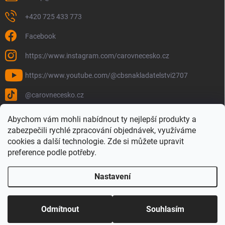
+420 725 433 773
Facebook
https://www.instagram.com/carovnecesko.cz
https://www.youtube.com/@cbsnakladatelstvi2707
@carovnecesko.cz
Abychom vám mohli nabídnout ty nejlepší produkty a
zabezpečili rychlé zpracování objednávek, využíváme
cookies a další technologie. Zde si můžete upravit
preference podle potřeby.
Nastavení
Copyright 2026
Čarovné Česko - Knihy, Mapy a Mapová móda
. Všechna
práva vyhrazena.
Upravit nastavení cookies
Odmítnout
Souhlasím
Vytvořil Shoptet