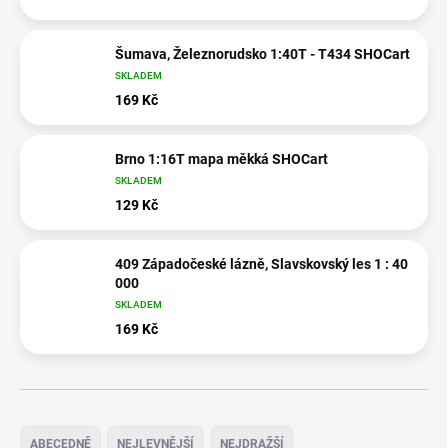
Šumava, Železnorudsko 1:40T - T434 SHOCart
SKLADEM
169 Kč
Brno 1:16T mapa měkká SHOCart
SKLADEM
129 Kč
409 Západočeské lázně, Slavskovský les 1 : 40
000
SKLADEM
169 Kč
Ř
a
ABECEDNĚ
NEJLEVNĚJŠÍ
NEJDRAŽŠÍ