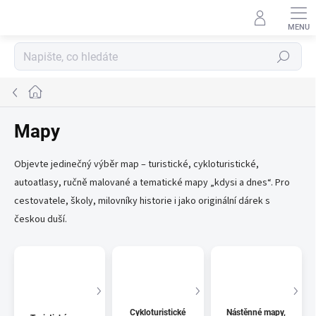
Přejít
na
obsah
Hledat
Domů
Mapy
Objevte jedinečný výběr map – turistické, cykloturistické,
autoatlasy, ručně malované a tematické mapy „kdysi a dnes“. Pro
cestovatele, školy, milovníky historie i jako originální dárek s
českou duší.
Cykloturistické
Nástěnné mapy,