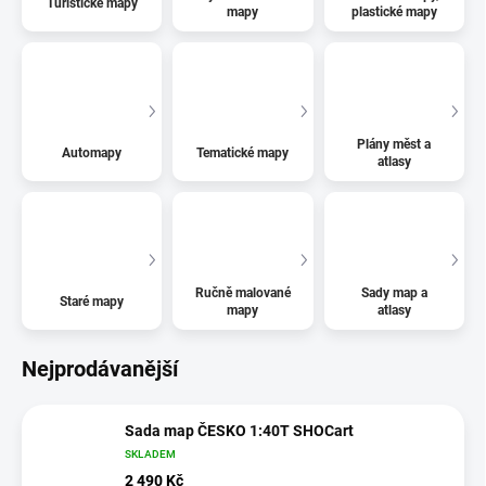
Turistické mapy
mapy
plastické mapy
Plány měst a
Automapy
Tematické mapy
atlasy
Ručně malované
Sady map a
Staré mapy
mapy
atlasy
Nejprodávanější
Sada map ČESKO 1:40T SHOCart
SKLADEM
2 490 Kč