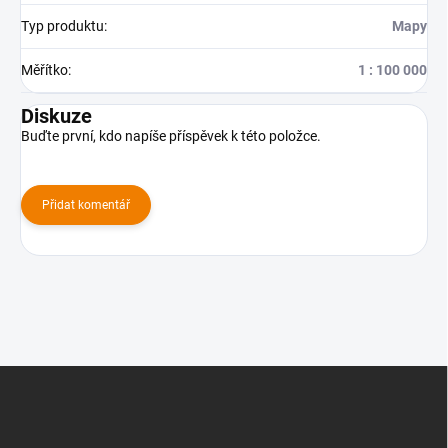
Typ produktu
:
Mapy
Měřítko
:
1 : 100 000
Diskuze
Buďte první, kdo napíše příspěvek k této položce.
Přidat komentář
Z
á
p
a