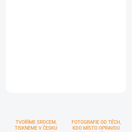
cena:
MŮŽEME
DORUČIT DO:
12.08.2026
MOŽNOSTI
DORUČENÍ
−
+
Přidat do košíku
.
DETAILNÍ INFORMACE
ZEPTAT SE
HLÍDAT
TVOŘÍME SRDCEM,
FOTOGRAFIE OD TĚCH,
TISKNEME V ČESKU
KDO MÍSTO OPRAVDU