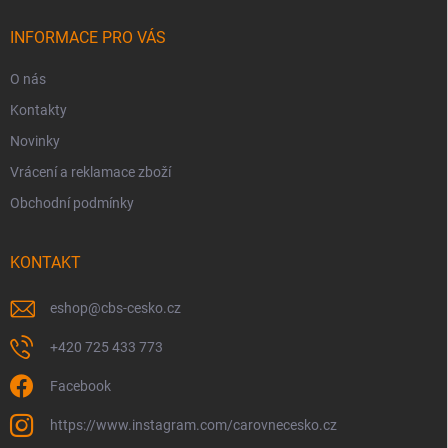
t
í
INFORMACE PRO VÁS
O nás
Kontakty
Novinky
Vrácení a reklamace zboží
Obchodní podmínky
KONTAKT
eshop
@
cbs-cesko.cz
+420 725 433 773
Facebook
https://www.instagram.com/carovnecesko.cz