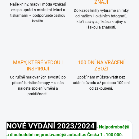
ZNAJÍ
Naše knihy, mapy i móda vznikají
ve spolupráci s místními tvůrci a
Do každé knihy vybíráme snímky
tiskárnami – podporujete českou
od našich i lokálních fotografů,
kvalitu.
kteří zachycují krásu krajiny s
láskou a znalostí.
MAPY, KTERÉ VEDOU I
100 DNÍ NA VRÁCENÍ
INSPIRUJÍ
ZBOŽÍ
Od ručně malovaných skvostů po
Zboží nám můžete vrátit bez
přesné turistické mapy – u nás
udání důvodu až po dobu 100 dní
najdete spojení umění a
od zakoupení.
praktičnosti.
NOVÉ VYDÁNÍ 2023/2024
- Nejpodrobnější
a dlouhodobě nejprodávanější autoatlas Česka 1 : 100 000.