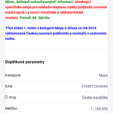
Mimo „běžných autoatlasových“ informací,
obsahuje i
specifické údaje pro nákladní dopravu (výšky podjezdů, nosnost
mostů apod.) a navíc i turistické a cykloturistické
značení.
Formát A4. Spirála.
Titul získal 1. místo v kategorii Mapy a atlasy za rok 2016
vyhlašované Českou asociací publicistů a novinářů v cestovním
ruchu.
Doplňkové parametry
Kategorie
:
Mapy
EAN
:
9788072243082
?
Kraj
:
Česká republika
Měřítko
:
1 : 100 000