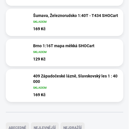
Šumava, Železnorudsko 1:40T - T434 SHOCart
SKLADEM
169 Kč
Brno 1:16T mapa měkká SHOCart
SKLADEM
129 Kč
409 Západočeské lázně, Slavskovský les 1 : 40
000
SKLADEM
169 Kč
Ř
a
ABECEDNĚ
NEJLEVNĚJŠÍ
NEJDRAŽŠÍ