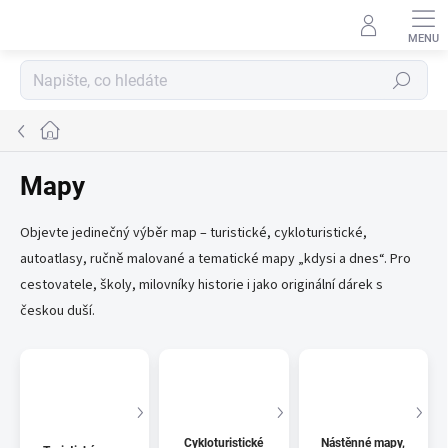
Přejít
na
obsah
Hledat
Domů
Mapy
Objevte jedinečný výběr map – turistické, cykloturistické,
autoatlasy, ručně malované a tematické mapy „kdysi a dnes“. Pro
cestovatele, školy, milovníky historie i jako originální dárek s
českou duší.
Cykloturistické
Nástěnné mapy,