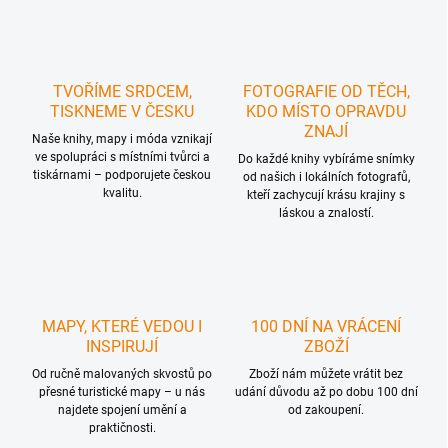
TVOŘÍME SRDCEM,
FOTOGRAFIE OD TĚCH,
TISKNEME V ČESKU
KDO MÍSTO OPRAVDU
ZNAJÍ
Naše knihy, mapy i móda vznikají
ve spolupráci s místními tvůrci a
Do každé knihy vybíráme snímky
tiskárnami – podporujete českou
od našich i lokálních fotografů,
kvalitu.
kteří zachycují krásu krajiny s
láskou a znalostí.
MAPY, KTERÉ VEDOU I
100 DNÍ NA VRÁCENÍ
INSPIRUJÍ
ZBOŽÍ
Od ručně malovaných skvostů po
Zboží nám můžete vrátit bez
přesné turistické mapy – u nás
udání důvodu až po dobu 100 dní
najdete spojení umění a
od zakoupení.
praktičnosti.