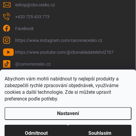
eshop
@
cbs-cesko.cz
+420 725 433 773
Facebook
https://www.instagram.com/carovnecesko.cz
https://www.youtube.com/@cbsnakladatelstvi2707
@carovnecesko.cz
Abychom vám mohli nabídnout ty nejlepší produkty a
zabezpečili rychlé zpracování objednávek, využíváme
cookies a další technologie. Zde si můžete upravit
preference podle potřeby.
Nastavení
Copyright 2026
Čarovné Česko - Knihy, Mapy a Mapová móda
. Všechna
práva vyhrazena.
Upravit nastavení cookies
Odmítnout
Souhlasím