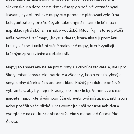
o
í
Slovenska. Najdete zde turistické mapy s pečlivě vyznačenými
p
v
trasami, cykloturistické mapy pro pohodlné plánování výletů na
r
á
v
kole, autoatlasy pro řidiče, ale také originální tematické mapy –
n
k
například rybářské, zimní nebo vodácké. Milovníky historie potěší
í
y
naše porovnávací mapy „kdysi a dnes“, které ukazují proměnu
v
ý
krajiny v čase, i unikátní ručně malované mapy, které vynikají
p
krásným zpracováním a detailností.
i
s
Mapy jsou navrženy nejen pro turisty a aktivní cestovatele, ale i pro
u
školy, místní obyvatele, patrioty a všechny, kdo hledají stylový a
smysluplný dárek s českou tématikou. Každý produkt je pečlivě
vybrán tak, aby byl nejen krásný, ale i praktický. Věříme, že u nás
najdete mapu, která vám pomůže objevit nová místa, poznat historii
nebo potěšit vaše blízké. Prozkoumejte naši pestrou nabídku a
vydejte se na cestu za dobrodružstvím s mapou od Čarovného
Česka.