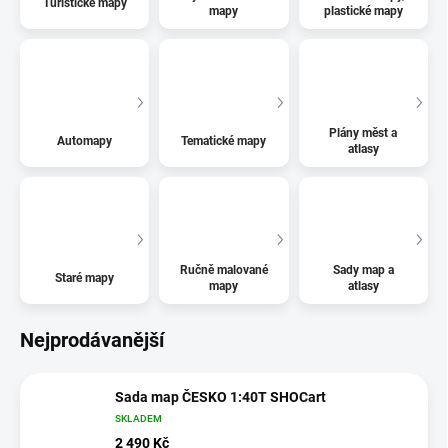
Turistické mapy
mapy
plastické mapy
Plány měst a
Automapy
Tematické mapy
atlasy
Ručně malované
Sady map a
Staré mapy
mapy
atlasy
Nejprodávanější
Sada map ČESKO 1:40T SHOCart
SKLADEM
2 490 Kč