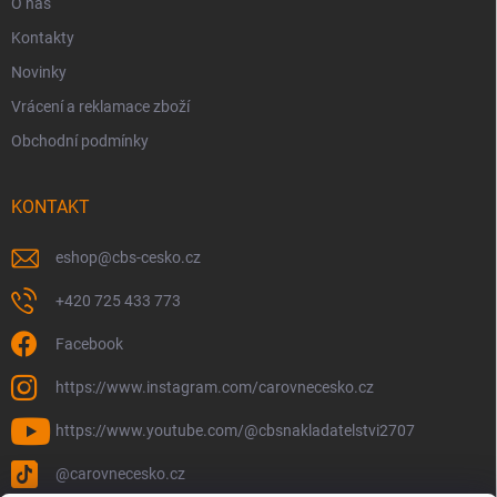
O nás
Kontakty
Novinky
Vrácení a reklamace zboží
Obchodní podmínky
KONTAKT
eshop
@
cbs-cesko.cz
+420 725 433 773
Facebook
https://www.instagram.com/carovnecesko.cz
https://www.youtube.com/@cbsnakladatelstvi2707
@carovnecesko.cz