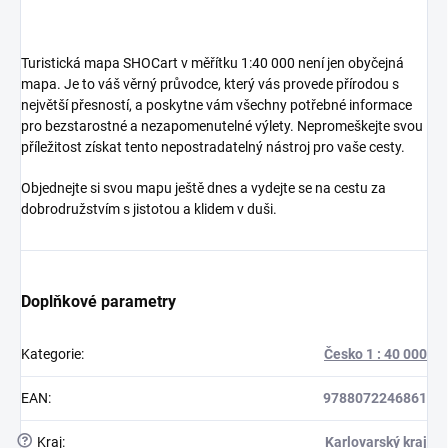
Turistická mapa SHOCart v měřítku 1:40 000 není jen obyčejná
mapa. Je to váš věrný průvodce, který vás provede přírodou s
největší přesností, a poskytne vám všechny potřebné informace
pro bezstarostné a nezapomenutelné výlety. Nepromeškejte svou
příležitost získat tento nepostradatelný nástroj pro vaše cesty.
Objednejte si svou mapu ještě dnes a vydejte se na cestu za
dobrodružstvím s jistotou a klidem v duši.
Doplňkové parametry
Kategorie
:
Česko 1 : 40 000
EAN
:
9788072246861
?
Kraj
:
Karlovarský kraj