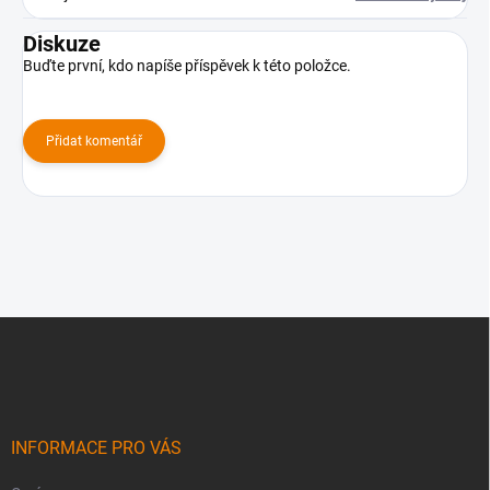
Diskuze
Buďte první, kdo napíše příspěvek k této položce.
Přidat komentář
Z
á
p
a
t
í
INFORMACE PRO VÁS