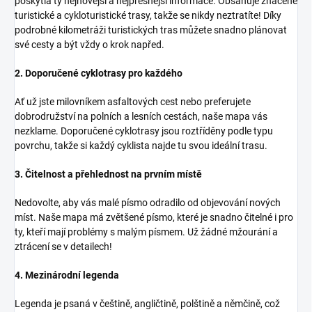
poskytla ty nejnovější a nejpřesnější informace. Obsahuje značené
turistické a cykloturistické trasy, takže se nikdy neztratíte! Díky
podrobné kilometráži turistických tras můžete snadno plánovat
své cesty a být vždy o krok napřed.
2. Doporučené cyklotrasy pro každého
Ať už jste milovníkem asfaltových cest nebo preferujete
dobrodružství na polních a lesních cestách, naše mapa vás
nezklame. Doporučené cyklotrasy jsou roztříděny podle typu
povrchu, takže si každý cyklista najde tu svou ideální trasu.
3. Čitelnost a přehlednost na prvním místě
Nedovolte, aby vás malé písmo odradilo od objevování nových
míst. Naše mapa má zvětšené písmo, které je snadno čitelné i pro
ty, kteří mají problémy s malým písmem. Už žádné mžourání a
ztrácení se v detailech!
4. Mezinárodní legenda
Legenda je psaná v češtině, angličtině, polštině a němčině, což