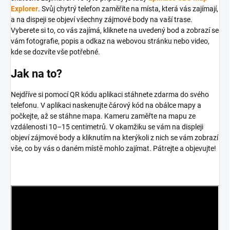
Explorer
. Svůj chytrý telefon zaměříte na místa, která vás zajímají,
a na dispeji se objeví všechny zájmové body na vaší trase.
Vyberete si to, co vás zajímá, kliknete na uvedený bod a zobrazí se
vám fotografie, popis a odkaz na webovou stránku nebo video,
kde se dozvíte vše potřebné.
Jak na to?
Nejdříve si pomocí QR kódu aplikaci stáhnete zdarma do svého
telefonu. V aplikaci naskenujte čárový kód na obálce mapy a
počkejte, až se stáhne mapa. Kameru zaměřte na mapu ze
vzdálenosti 10–15 centimetrů. V okamžiku se vám na displeji
objeví zájmové body a kliknutím na kterýkoli z nich se vám zobrazí
vše, co by vás o daném místě mohlo zajímat. Pátrejte a objevujte!