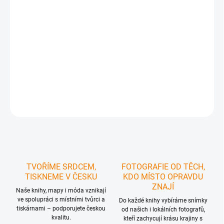
regionu
doporučené cyklotrasy dle různých typů povrchů
pro
správný výběr trasy
praktický formát poskládané mapy
, který se vejde do kapsy
a tak ji máte vždy po ruce
plastový obal pro
delší životnost
mapy
DETAILNÍ INFORMACE
ZEPTAT SE
HLÍDAT
TVOŘÍME SRDCEM,
FOTOGRAFIE OD TĚCH,
TISKNEME V ČESKU
KDO MÍSTO OPRAVDU
ZNAJÍ
Naše knihy, mapy i móda vznikají
ve spolupráci s místními tvůrci a
Do každé knihy vybíráme snímky
tiskárnami – podporujete českou
od našich i lokálních fotografů,
kvalitu.
kteří zachycují krásu krajiny s