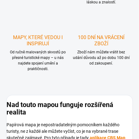
láskou a znalostí.
MAPY, KTERÉ VEDOU I
100 DNÍ NA VRÁCENÍ
INSPIRUJÍ
ZBOŽÍ
Od ručně malovaných skvostů po
Zboží nám můžete vrátit bez
přesné turistické mapy – u nás
udání důvodu až po dobu 100 dní
najdete spojení umění a
od zakoupení.
praktičnosti.
Nad touto mapou funguje rozšířená
realita
Papírová mapa je nepostradatelným pomocníkem každého
turisty, ne z každé ale můžete vyčíst, co je na vybrané trase
skutečně zajímavé. Pro tyto případy je tady
aplikace CBS Map