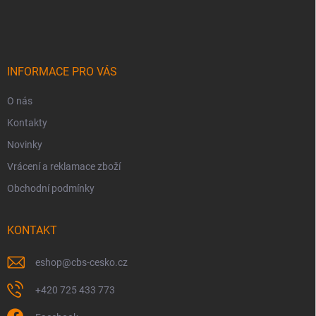
á
p
a
t
í
INFORMACE PRO VÁS
O nás
Kontakty
Novinky
Vrácení a reklamace zboží
Obchodní podmínky
KONTAKT
eshop
@
cbs-cesko.cz
+420 725 433 773