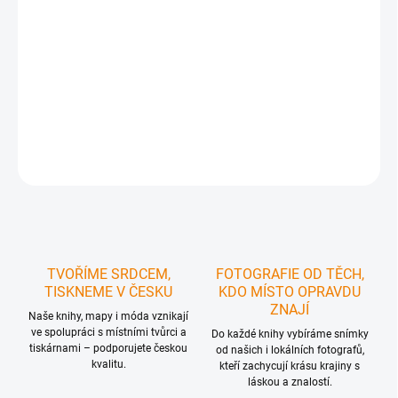
MOŽNOSTI DORUČENÍ
−
+
Přidat do košíku
DETAILNÍ INFORMACE
ZEPTAT SE
HLÍDAT
TVOŘÍME SRDCEM,
FOTOGRAFIE OD TĚCH,
TISKNEME V ČESKU
KDO MÍSTO OPRAVDU
ZNAJÍ
Naše knihy, mapy i móda vznikají
ve spolupráci s místními tvůrci a
Do každé knihy vybíráme snímky
tiskárnami – podporujete českou
od našich i lokálních fotografů,
kvalitu.
kteří zachycují krásu krajiny s
láskou a znalostí.