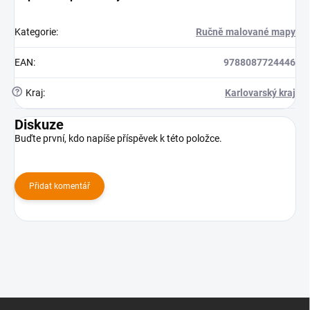
Kategorie
:
Ručně malované mapy
EAN
:
9788087724446
?
Kraj
:
Karlovarský kraj
Diskuze
Buďte první, kdo napíše příspěvek k této položce.
Přidat komentář
Z