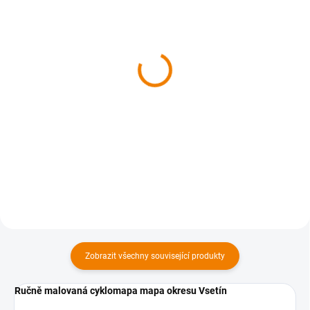
SKLADEM
SKLADEM
Ručně malovaná
Okolí Prahy, sever -
cyklomapa Rychnovsko
malovaná mapa
dětem
60 Kč
120 Kč
od
60 Kč bez DPH
od 120 Kč bez DPH
Detail
Detail
Zobrazit všechny související produkty
Ručně malovaná cyklomapa mapa okresu Vsetín