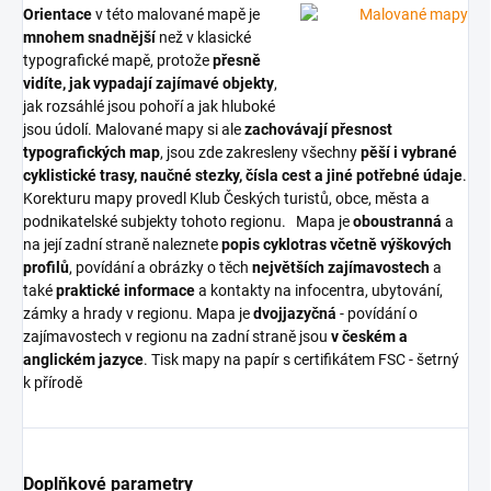
Orientace
v této malované mapě je
mnohem snadnější
než v klasické
typografické mapě, protože
přesně
vidíte, jak vypadají zajímavé objekty
,
jak rozsáhlé jsou pohoří a jak hluboké
jsou údolí. Malované mapy si ale
zachovávají přesnost
typografických map
, jsou zde zakresleny všechny
pěší i vybrané
cyklistické trasy, naučné stezky, čísla cest a jiné potřebné údaje
.
Korekturu mapy provedl Klub Českých turistů, obce, města a
podnikatelské subjekty tohoto regionu. Mapa je
oboustranná
a
na její zadní straně naleznete
popis cyklotras včetně výškových
profilů
, povídání a obrázky o těch
největších zajímavostech
a
také
praktické informace
a kontakty na infocentra, ubytování,
zámky a hrady v regionu. Mapa je
dvojjazyčná
- povídání o
zajímavostech v regionu na zadní straně jsou
v českém a
anglickém jazyce
. Tisk mapy na papír s certifikátem FSC - šetrný
k přírodě
Doplňkové parametry