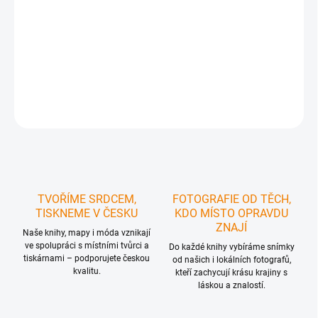
MOŽNOSTI
DORUČENÍ
−
+
Přidat do košíku
ZEPTAT SE
HLÍDAT
TVOŘÍME SRDCEM,
FOTOGRAFIE OD TĚCH,
TISKNEME V ČESKU
KDO MÍSTO OPRAVDU
ZNAJÍ
Naše knihy, mapy i móda vznikají
ve spolupráci s místními tvůrci a
Do každé knihy vybíráme snímky
tiskárnami – podporujete českou
od našich i lokálních fotografů,
kvalitu.
kteří zachycují krásu krajiny s
láskou a znalostí.