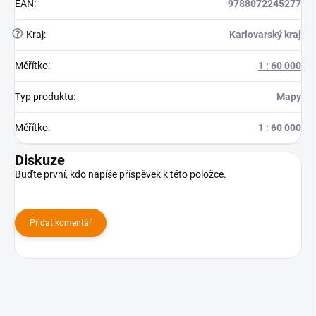
EAN
:
9788072245277
?
Kraj
:
Karlovarský kraj
Měřítko
:
1 : 60 000
Typ produktu
:
Mapy
Měřítko
:
1 : 60 000
Diskuze
Buďte první, kdo napíše příspěvek k této položce.
Přidat komentář