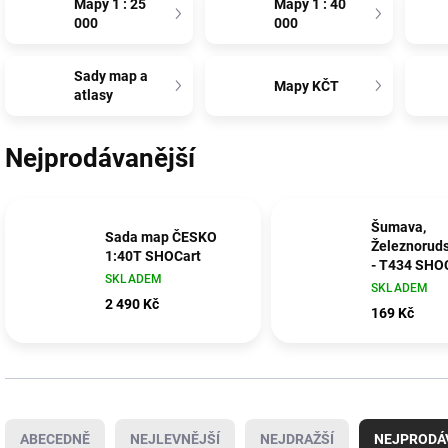
Mapy 1 : 25
Mapy 1 : 40
000
000
Sady map a
Mapy KČT
atlasy
Nejprodávanější
Šumava,
Sada map ČESKO
Železnorud
1:40T SHOCart
- T434 SHO
SKLADEM
SKLADEM
2 490 Kč
169 Kč
Ř
a
ABECEDNĚ
NEJLEVNĚJŠÍ
NEJDRAŽŠÍ
NEJPRODÁ