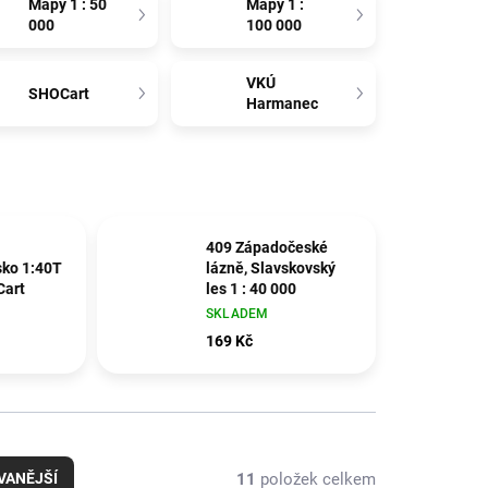
Mapy 1 : 50
Mapy 1 :
000
100 000
VKÚ
SHOCart
Harmanec
409 Západočeské
sko 1:40T
lázně, Slavskovský
Cart
les 1 : 40 000
SKLADEM
169 Kč
11
položek celkem
VANĚJŠÍ