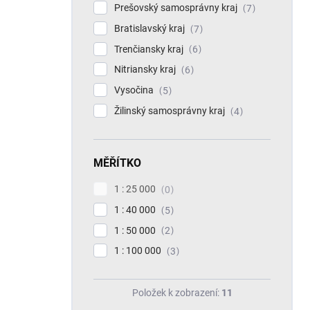
Prešovský samosprávny kraj
7
Bratislavský kraj
7
Trenčiansky kraj
6
Nitriansky kraj
6
Vysočina
5
Žilinský samosprávny kraj
4
MĚŘÍTKO
1 : 25 000
0
1 : 40 000
5
1 : 50 000
2
1 : 100 000
3
Položek k zobrazení:
11