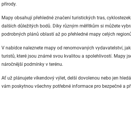
přírody.
a
c
í
Mapy obsahují přehledné značení turistických tras, cyklostezek
p
dalších důležitých bodů.
Díky různým měřítkům si můžete vybr
r
v
podrobných plánů oblastí až po přehledné mapy celých regionů
k
y
V nabídce naleznete mapy od renomovaných vydavatelství, ja
v
ý
turistů, které jsou známé svou kvalitou a spolehlivostí.
Mapy jso
p
náročnější podmínky v terénu.
i
s
u
Ať už plánujete víkendový výlet, delší dovolenou nebo jen hledá
vám poskytnou všechny potřebné informace pro bezpečné a př