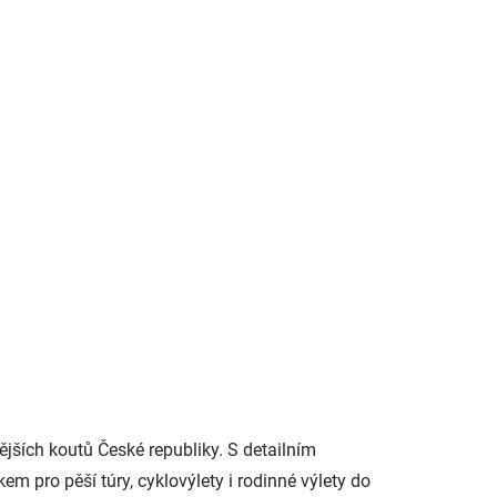
KLADEM
 les 1
jších koutů České republiky.
S detailním
 pro pěší túry, cyklovýlety i rodinné výlety do