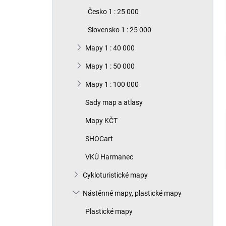
n
Česko 1 : 25 000
í
p
Slovensko 1 : 25 000
a
n
Mapy 1 : 40 000
e
Mapy 1 : 50 000
l
Mapy 1 : 100 000
Sady map a atlasy
Mapy KČT
SHOCart
VKÚ Harmanec
Cykloturistické mapy
Nástěnné mapy, plastické mapy
Plastické mapy