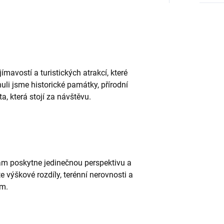
mavostí a turistických atrakcí, které
li jsme historické památky, přírodní
a, která stojí za návštěvu.
ám poskytne jedinečnou perspektivu a
e výškové rozdíly, terénní nerovnosti a
ím.