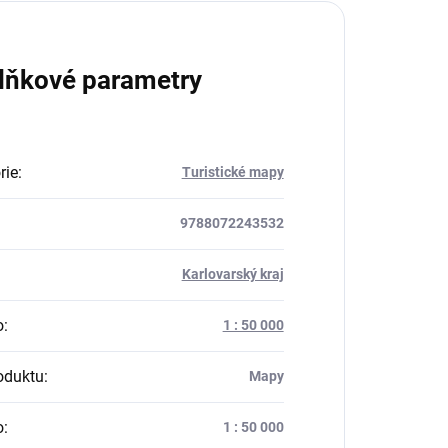
lňkové parametry
rie
:
Turistické mapy
9788072243532
:
Karlovarský kraj
o
:
1 : 50 000
oduktu
:
Mapy
o
:
1 : 50 000