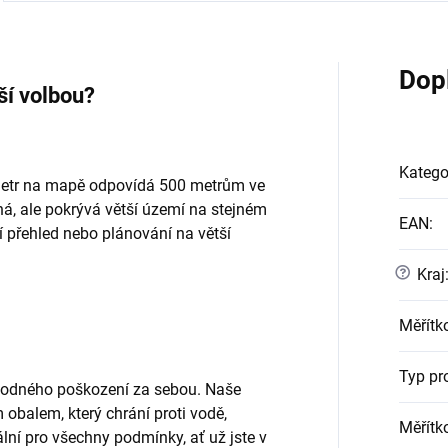
Dop
ší volbou?
Katego
imetr na mapě odpovídá 500 metrům ve
á, ale pokrývá větší území na stejném
EAN
:
 přehled nebo plánování na větší
?
Kraj
Měřítk
Typ pr
hodného poškození za sebou. Naše
balem, který chrání proti vodě,
Měřítk
ní pro všechny podmínky, ať už jste v