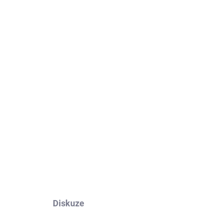
ADEM
 50
Diskuze