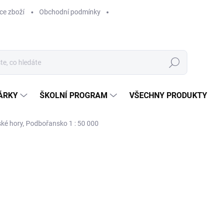
ce zboží
Obchodní podmínky
Hledat
ÁRKY
ŠKOLNÍ PROGRAM
VŠECHNY PRODUKTY
é hory, Podbořansko 1 : 50 000
ocení
149 Kč
149 Kč bez DPH
Měrná
SKLADEM