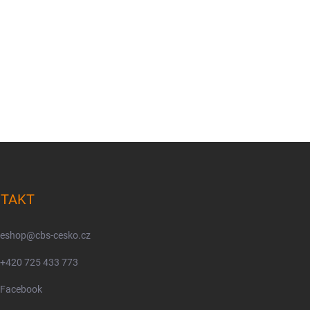
TAKT
eshop
@
cbs-cesko.cz
+420 725 433 773
Facebook