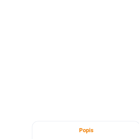
SKLADEM
007 Krušné hory,
00
Chomutovsko 1 : 50 000
Sla
149 Kč
14
149 Kč bez DPH
149
Do košíku
Popis