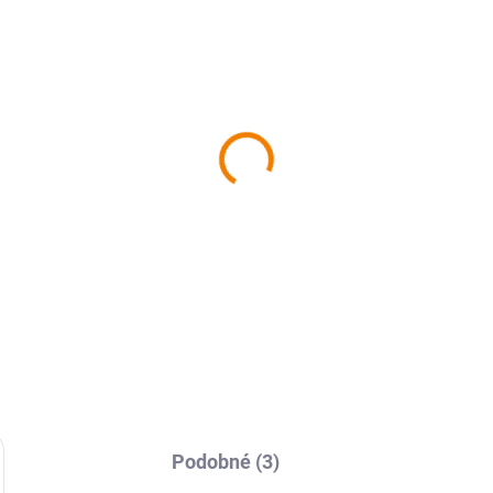
SKLADEM
SKL
9 Západočeské lázně,
011 Lounsko, Džbán 1 :
vkovský les 1 : 50 000
000
9 Kč
149 Kč
 Kč bez DPH
149 Kč bez DPH
Do košíku
Do košíku
Podobné (3)