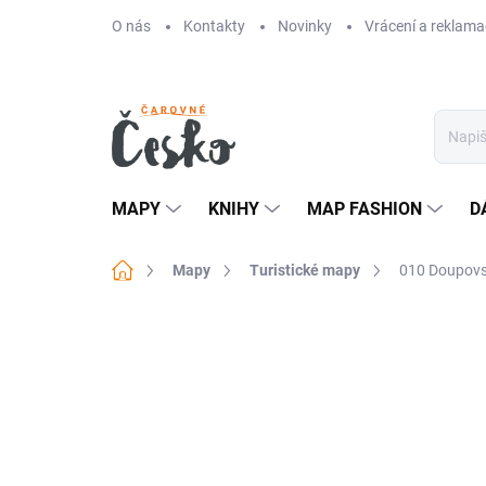
Přejít
O nás
Kontakty
Novinky
Vrácení a reklama
na
obsah
MAPY
KNIHY
MAP FASHION
D
Domů
Mapy
Turistické mapy
010 Doupovsk
Neohodnoceno
Podrobnosti hodn