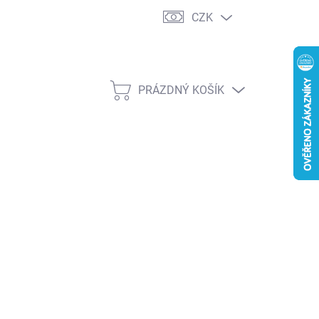
CZK
PRÁZDNÝ KOŠÍK
NÁKUPNÍ
KOŠÍK