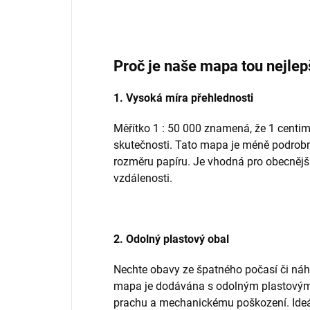
Proč je naše mapa tou nejlep
1. Vysoká míra přehlednosti
Měřítko 1 : 50 000 znamená, že 1 cent
skutečnosti. Tato mapa je méně podrobn
rozměru papíru. Je vhodná pro obecnější
vzdálenosti.
2. Odolný plastový obal
Nechte obavy ze špatného počasí či ná
mapa je dodávána s odolným plastovým o
prachu a mechanickému poškození. Ideál