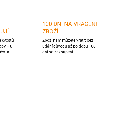
100 DNÍ NA VRÁCENÍ
RUJÍ
ZBOŽÍ
skvostů
Zboží nám můžete vrátit bez
apy – u
udání důvodu až po dobu 100
mění a
dní od zakoupení.