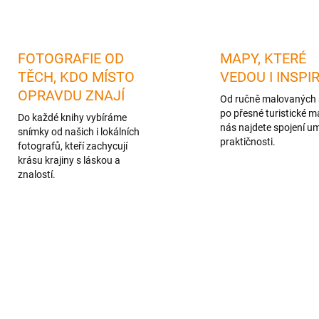
FOTOGRAFIE OD
MAPY, KTERÉ
TĚCH, KDO MÍSTO
VEDOU I INSPI
OPRAVDU ZNAJÍ
Od ručně malovaných 
po přesné turistické m
Do každé knihy vybíráme
nás najdete spojení u
snímky od našich i lokálních
praktičnosti.
fotografů, kteří zachycují
krásu krajiny s láskou a
znalostí.