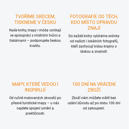
TVOŘÍME SRDCEM,
FOTOGRAFIE OD TĚCH,
TISKNEME V ČESKU
KDO MÍSTO OPRAVDU
ZNAJÍ
Naše knihy, mapy i móda vznikají
ve spolupráci s místními tvůrci a
Do každé knihy vybíráme snímky
tiskárnami – podporujete českou
od našich i lokálních fotografů,
kvalitu.
kteří zachycují krásu krajiny s
láskou a znalostí.
MAPY, KTERÉ VEDOU I
100 DNÍ NA VRÁCENÍ
INSPIRUJÍ
ZBOŽÍ
Od ručně malovaných skvostů po
Zboží nám můžete vrátit bez
přesné turistické mapy – u nás
udání důvodu až po dobu 100 dní
najdete spojení umění a
od zakoupení.
praktičnosti.