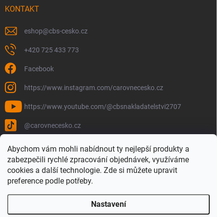
KONTAKT
eshop
@
cbs-cesko.cz
+420 725 433 773
Facebook
https://www.instagram.com/carovnecesko.cz
https://www.youtube.com/@cbsnakladatelstvi2707
@carovnecesko.cz
Abychom vám mohli nabídnout ty nejlepší produkty a
zabezpečili rychlé zpracování objednávek, využíváme
cookies a další technologie. Zde si můžete upravit
preference podle potřeby.
Nastavení