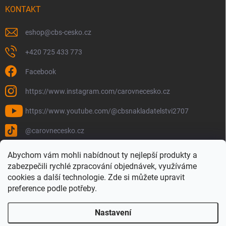
KONTAKT
eshop
@
cbs-cesko.cz
+420 725 433 773
Facebook
https://www.instagram.com/carovnecesko.cz
https://www.youtube.com/@cbsnakladatelstvi2707
@carovnecesko.cz
Abychom vám mohli nabídnout ty nejlepší produkty a
zabezpečili rychlé zpracování objednávek, využíváme
cookies a další technologie. Zde si můžete upravit
preference podle potřeby.
Nastavení