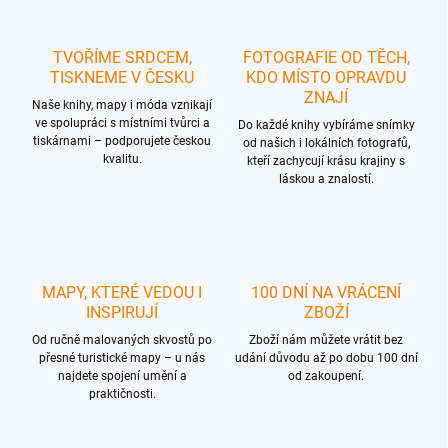
TVOŘÍME SRDCEM,
FOTOGRAFIE OD TĚCH,
TISKNEME V ČESKU
KDO MÍSTO OPRAVDU
ZNAJÍ
Naše knihy, mapy i móda vznikají
ve spolupráci s místními tvůrci a
Do každé knihy vybíráme snímky
tiskárnami – podporujete českou
od našich i lokálních fotografů,
kvalitu.
kteří zachycují krásu krajiny s
láskou a znalostí.
MAPY, KTERÉ VEDOU I
100 DNÍ NA VRÁCENÍ
INSPIRUJÍ
ZBOŽÍ
Od ručně malovaných skvostů po
Zboží nám můžete vrátit bez
přesné turistické mapy – u nás
udání důvodu až po dobu 100 dní
najdete spojení umění a
od zakoupení.
praktičnosti.