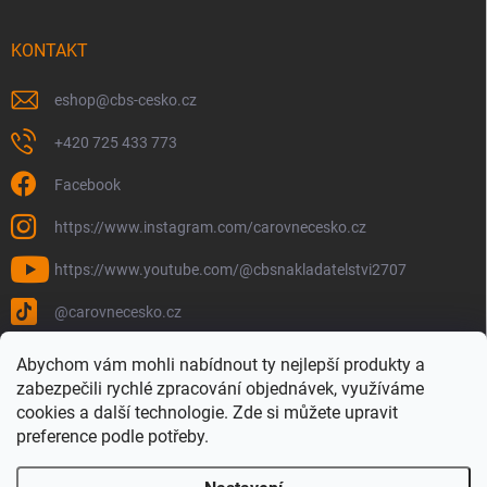
KONTAKT
eshop
@
cbs-cesko.cz
+420 725 433 773
Facebook
https://www.instagram.com/carovnecesko.cz
https://www.youtube.com/@cbsnakladatelstvi2707
@carovnecesko.cz
Abychom vám mohli nabídnout ty nejlepší produkty a
zabezpečili rychlé zpracování objednávek, využíváme
cookies a další technologie. Zde si můžete upravit
preference podle potřeby.