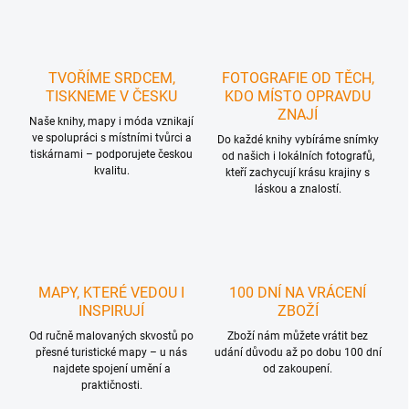
TVOŘÍME SRDCEM,
FOTOGRAFIE OD TĚCH,
TISKNEME V ČESKU
KDO MÍSTO OPRAVDU
ZNAJÍ
Naše knihy, mapy i móda vznikají
ve spolupráci s místními tvůrci a
Do každé knihy vybíráme snímky
tiskárnami – podporujete českou
od našich i lokálních fotografů,
kvalitu.
kteří zachycují krásu krajiny s
láskou a znalostí.
MAPY, KTERÉ VEDOU I
100 DNÍ NA VRÁCENÍ
INSPIRUJÍ
ZBOŽÍ
Od ručně malovaných skvostů po
Zboží nám můžete vrátit bez
přesné turistické mapy – u nás
udání důvodu až po dobu 100 dní
najdete spojení umění a
od zakoupení.
praktičnosti.