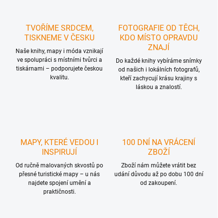
TVOŘÍME SRDCEM,
FOTOGRAFIE OD TĚCH,
TISKNEME V ČESKU
KDO MÍSTO OPRAVDU
ZNAJÍ
Naše knihy, mapy i móda vznikají
ve spolupráci s místními tvůrci a
Do každé knihy vybíráme snímky
tiskárnami – podporujete českou
od našich i lokálních fotografů,
kvalitu.
kteří zachycují krásu krajiny s
láskou a znalostí.
MAPY, KTERÉ VEDOU I
100 DNÍ NA VRÁCENÍ
INSPIRUJÍ
ZBOŽÍ
Od ručně malovaných skvostů po
Zboží nám můžete vrátit bez
přesné turistické mapy – u nás
udání důvodu až po dobu 100 dní
najdete spojení umění a
od zakoupení.
praktičnosti.