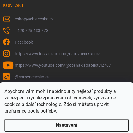
KONTAKT
eshop
@
cbs-cesko.cz
+420 725 433 773
Facebook
https://www.instagram.com/carovnecesko.cz
https://www.youtube.com/@cbsnakladatelstvi2707
@carovnecesko.cz
Abychom vám mohli nabídnout ty nejlepší produkty a
zabezpečili rychlé zpracování objednávek, využíváme
cookies a další technologie. Zde si můžete upravit
preference podle potřeby.
Nastavení