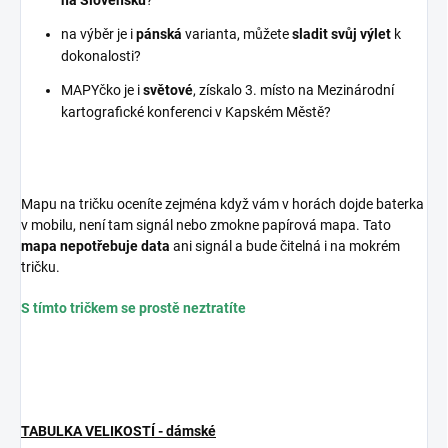
na Slovensku
?
na výběr je i
pánská
varianta, můžete
sladit svůj výlet
k
dokonalosti?
MAPYčko je i
světové
, získalo 3. místo na Mezinárodní
kartografické konferenci v Kapském Městě?
Mapu na tričku oceníte zejména když vám v horách dojde baterka
v mobilu, není tam signál nebo zmokne papírová mapa. Tato
mapa nepotřebuje data
ani signál a bude čitelná i na mokrém
tričku.
S tímto tričkem se prostě neztratíte
TABULKA VELIKOSTÍ - dámské