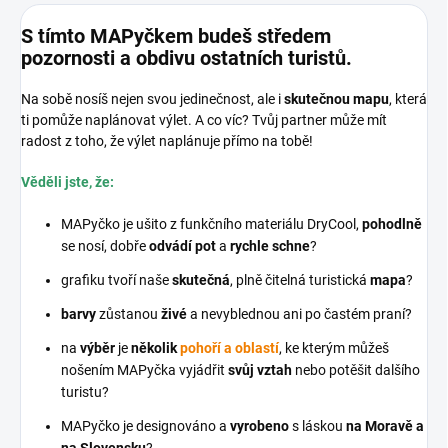
S tímto MAPyčkem budeš středem
pozornosti a obdivu ostatních turistů.
Na sobě nosíš nejen svou jedinečnost, ale i
skutečnou mapu
, která
ti pomůže naplánovat výlet. A co víc? Tvůj partner může mít
radost z toho, že výlet naplánuje přímo na tobě!
Věděli jste, že:
MAPyčko je ušito z funkčního materiálu DryCool,
pohodlně
se nosí, dobře
odvádí pot
a
rychle schne
?
grafiku tvoří naše
skutečná
, plně čitelná turistická
mapa
?
barvy
zůstanou
živé
a nevyblednou ani po častém praní?
na
výběr
je
několik
pohoří a oblastí
, ke kterým můžeš
nošením MAPyčka vyjádřit
svůj vztah
nebo potěšit dalšího
turistu?
MAPyčko je designováno a
vyrobeno
s láskou
na Moravě a