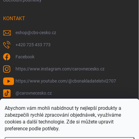
Obchodní podmínky
KONTAKT
eshop
@
cbs-cesko.cz
+420 725 433 773
Facebook
https://www.instagram.com/carovnecesko.cz
https://www.youtube.com/@cbsnakladatelstvi2707
@carovnecesko.cz
Abychom vám mohli nabídnout ty nejlepší produkty a
zabezpečili rychlé zpracování objednávek, využíváme
cookies a další technologie. Zde si můžete upravit
preference podle potřeby.