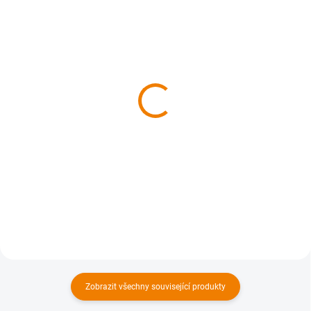
SKLADEM
SKLADEM
MAPyčko Krušné hory -
Mapový funkční šátek -
mapové funkční tričko -
MAPfuša - různé
pánské
turistické mapy
680 Kč
310 Kč
562 Kč bez DPH
256 Kč bez DPH
Detail
Detail
Zobrazit všechny související produkty