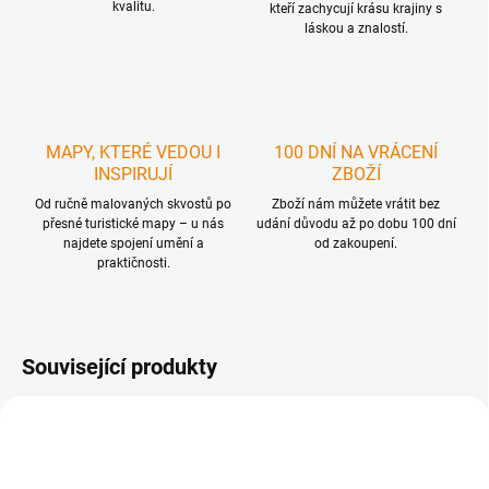
kvalitu.
kteří zachycují krásu krajiny s
láskou a znalostí.
MAPY, KTERÉ VEDOU I
100 DNÍ NA VRÁCENÍ
INSPIRUJÍ
ZBOŽÍ
Od ručně malovaných skvostů po
Zboží nám můžete vrátit bez
přesné turistické mapy – u nás
udání důvodu až po dobu 100 dní
najdete spojení umění a
od zakoupení.
praktičnosti.
Související produkty
1 + 1
TIP