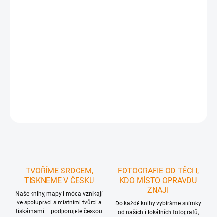
https://www.carovne-cesko.cz/funkcni-tricka-
mapycka/
Takže si ho prostě přidejte do košíku, a když to
uděláte, automaticky se vám načte 100% sleva.
Ideální
pro turistku, která se nechce ztrácet v davu
, chce být
unikátní a vyjádřit
svou lásku ke Krušným horám
.
DETAILNÍ INFORMACE
ZEPTAT SE
HLÍDAT
TVOŘÍME SRDCEM,
FOTOGRAFIE OD TĚCH,
TISKNEME V ČESKU
KDO MÍSTO OPRAVDU
ZNAJÍ
Naše knihy, mapy i móda vznikají
ve spolupráci s místními tvůrci a
Do každé knihy vybíráme snímky
tiskárnami – podporujete českou
od našich i lokálních fotografů,