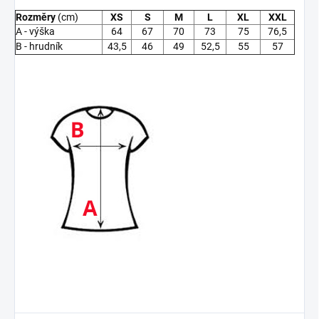
Rozměry
(cm)
XS
S
M
L
XL
XXL
A - výška
64
67
70
73
75
76,5
B - hrudník
43,5
46
49
52,5
55
57