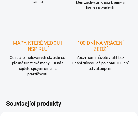
kvalitu.
kteří zachycují krásu krajiny s
láskou a znalostí.
MAPY, KTERÉ VEDOU I
100 DNÍ NA VRÁCENÍ
INSPIRUJÍ
ZBOŽÍ
Od ručně malovaných skvostů po
Zboží nám můžete vrátit bez
přesné turistické mapy – u nás
udání důvodu až po dobu 100 dní
najdete spojení umění a
od zakoupení.
praktičnosti.
Související produkty
1 + 1