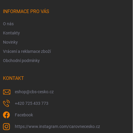
t
í
INFORMACE PRO VÁS
O nás
Kontakty
Novinky
Vrácení a reklamace zboží
Obchodní podmínky
KONTAKT
eshop
@
cbs-cesko.cz
+420 725 433 773
Facebook
https://www.instagram.com/carovnecesko.cz