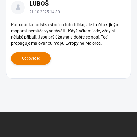
LUBOŠ
ý
p
21.10.2025 14:30
i
s
Kamarádka turistka si nejen toto tričko, ale i trička s jinými
mapami, nemůže vynachválit. Když někam jede, vždy si
d
nějaké přibalí. Jsou prý úžasná a dobře se nosí. Teď
i
propaguje malovanou mapu Evropy na Malorce.
s
k
u
Odpovědět
z
í
Z
á
p
a