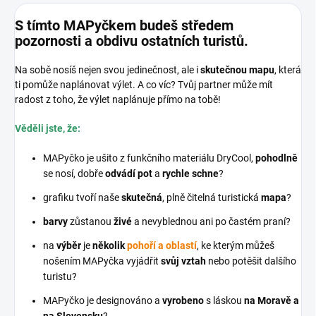
S tímto MAPyčkem budeš středem
pozornosti a obdivu ostatních turistů.
Na sobě nosíš nejen svou jedinečnost, ale i
skutečnou mapu
, která
ti pomůže naplánovat výlet. A co víc? Tvůj partner může mít
radost z toho, že výlet naplánuje přímo na tobě!
Věděli jste, že:
MAPyčko je ušito z funkčního materiálu DryCool,
pohodlně
se nosí, dobře
odvádí pot
a
rychle schne
?
grafiku tvoří naše
skutečná
, plně čitelná turistická
mapa
?
barvy
zůstanou
živé
a nevyblednou ani po častém praní?
na
výběr
je
několik
pohoří a oblastí
, ke kterým můžeš
nošením MAPyčka vyjádřit
svůj vztah
nebo potěšit dalšího
turistu?
MAPyčko je designováno a
vyrobeno
s láskou
na Moravě a