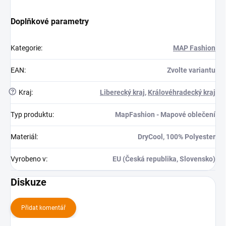
Doplňkové parametry
Kategorie
:
MAP Fashion
EAN
:
Zvolte variantu
?
Kraj
:
Liberecký kraj
,
Královéhradecký kraj
Typ produktu
:
MapFashion - Mapové oblečení
Materiál
:
DryCool, 100% Polyester
Vyrobeno v
:
EU (Česká republika, Slovensko)
Diskuze
Přidat komentář
V