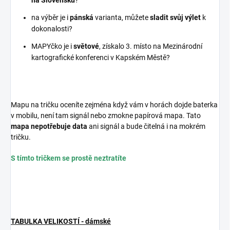
na Slovensku
?
na výběr je i
pánská
varianta, můžete
sladit svůj výlet
k
dokonalosti?
MAPYčko je i
světové
, získalo 3. místo na Mezinárodní
kartografické konferenci v Kapském Městě?
Mapu na tričku oceníte zejména když vám v horách dojde baterka
v mobilu, není tam signál nebo zmokne papírová mapa. Tato
mapa nepotřebuje data
ani signál a bude čitelná i na mokrém
tričku.
S tímto tričkem se prostě neztratíte
TABULKA VELIKOSTÍ - dámské