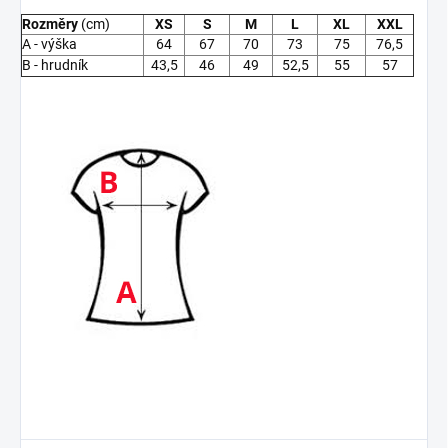
Rozměry
(cm)
XS
S
M
L
XL
XXL
A - výška
64
67
70
73
75
76,5
B - hrudník
43,5
46
49
52,5
55
57