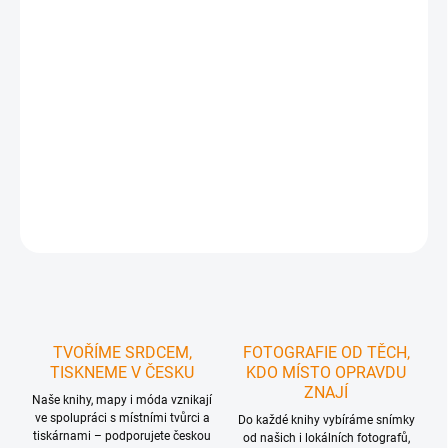
https://www.carovne-cesko.cz/funkcni-tricka-
mapycka/
Takže si ho prostě přidejte do košíku, a když to
uděláte, automaticky se vám načte 100% sleva.
Ideální
pro turistku, která se nechce ztrácet v davu
, chce být
unikátní a vyjádřit
svou lásku ke Krkonošům
.
DETAILNÍ INFORMACE
ZEPTAT SE
HLÍDAT
TVOŘÍME SRDCEM,
FOTOGRAFIE OD TĚCH,
TISKNEME V ČESKU
KDO MÍSTO OPRAVDU
ZNAJÍ
Naše knihy, mapy i móda vznikají
ve spolupráci s místními tvůrci a
Do každé knihy vybíráme snímky
tiskárnami – podporujete českou
od našich i lokálních fotografů,