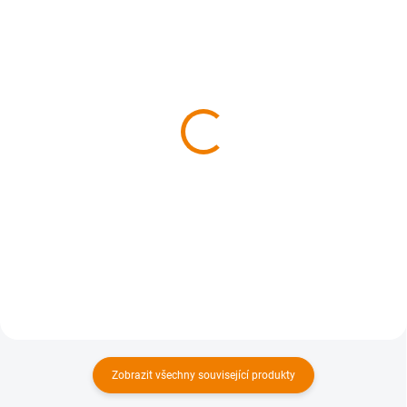
SKLADEM
SKLADEM
MAPyčko Český ráj -
Mapový funkční šátek -
mapové funkční tričko -
MAPfuša - různé
pánské
turistické mapy
680 Kč
310 Kč
562 Kč bez DPH
256 Kč bez DPH
Detail
Detail
Zobrazit všechny související produkty