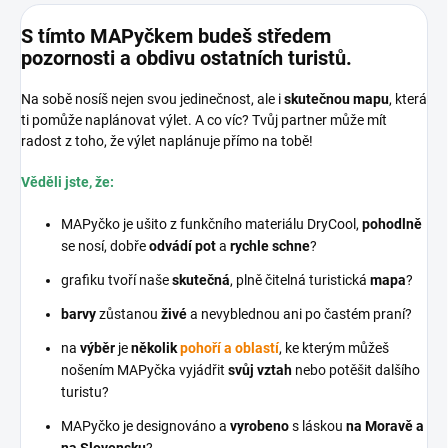
S tímto MAPyčkem budeš středem
pozornosti a obdivu ostatních turistů.
Na sobě nosíš nejen svou jedinečnost, ale i
skutečnou mapu
, která
ti pomůže naplánovat výlet. A co víc? Tvůj partner může mít
radost z toho, že výlet naplánuje přímo na tobě!
Věděli jste, že:
MAPyčko je ušito z funkčního materiálu DryCool,
pohodlně
se nosí, dobře
odvádí pot
a
rychle schne
?
grafiku tvoří naše
skutečná
, plně čitelná turistická
mapa
?
barvy
zůstanou
živé
a nevyblednou ani po častém praní?
na
výběr
je
několik
pohoří a oblastí
, ke kterým můžeš
nošením MAPyčka vyjádřit
svůj vztah
nebo potěšit dalšího
turistu?
MAPyčko je designováno a
vyrobeno
s láskou
na Moravě a