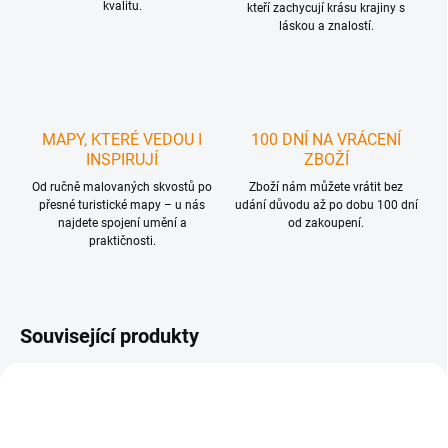
kvalitu.
kteří zachycují krásu krajiny s
láskou a znalostí.
MAPY, KTERÉ VEDOU I
100 DNÍ NA VRÁCENÍ
INSPIRUJÍ
ZBOŽÍ
Od ručně malovaných skvostů po
Zboží nám můžete vrátit bez
přesné turistické mapy – u nás
udání důvodu až po dobu 100 dní
najdete spojení umění a
od zakoupení.
praktičnosti.
Související produkty
1 + 1
TIP