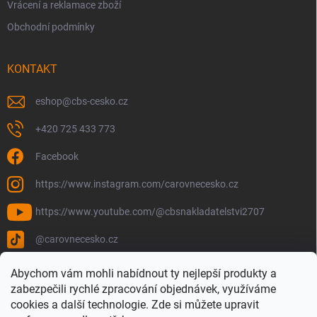
Vrácení a reklamace zboží
Obchodní podmínky
KONTAKT
eshop
@
cbs-cesko.cz
+420 725 433 773
Facebook
https://www.instagram.com/carovnecesko.cz
https://www.youtube.com/@cbsnakladatelstvi2707
@carovnecesko.cz
Abychom vám mohli nabídnout ty nejlepší produkty a
zabezpečili rychlé zpracování objednávek, využíváme
cookies a další technologie. Zde si můžete upravit