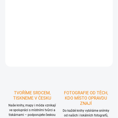
https://www.carovne-cesko.cz/funkcni-tricka-
mapycka/
Takže si ho prostě přidejte do košíku, a když to
uděláte, automaticky se vám načte 100% sleva.
Ideální
pro turistku, která se nechce ztrácet v davu
, chce být
unikátní a vyjádřit
svou lásku k Českému ráji
.
DETAILNÍ INFORMACE
ZEPTAT SE
HLÍDAT
TVOŘÍME SRDCEM,
FOTOGRAFIE OD TĚCH,
TISKNEME V ČESKU
KDO MÍSTO OPRAVDU
ZNAJÍ
Naše knihy, mapy i móda vznikají
ve spolupráci s místními tvůrci a
Do každé knihy vybíráme snímky
tiskárnami – podporujete českou
od našich i lokálních fotografů,