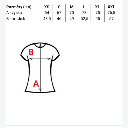
Rozměry
(cm)
XS
S
M
L
XL
XXL
A - výška
64
67
70
73
75
76,5
B - hrudník
43,5
46
49
52,5
55
57