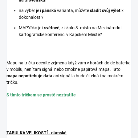
na Slovensku
?
na výběr je i
pánská
varianta, můžete
sladit svůj výlet
k
dokonalosti?
MAPYčko je i
světové
, získalo 3. místo na Mezinárodní
kartografické konferenci v Kapském Městě?
Mapu na tričku oceníte zejména když vám v horách dojde baterka
v mobilu, není tam signál nebo zmokne papírová mapa. Tato
mapa nepotřebuje data
ani signál a bude čitelná i na mokrém
tričku.
S tímto tričkem se prostě neztratíte
TABULKA VELIKOSTÍ - dámské