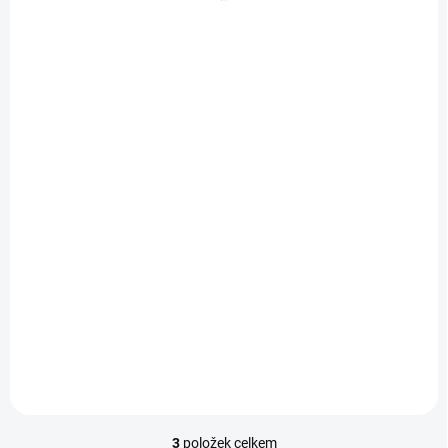
1 + 1
SKLADEM
MAPyčko Krušné hory
- mapové funkční
tričko - pánské
680 Kč
562 Kč bez DPH
Detail
3
položek celkem