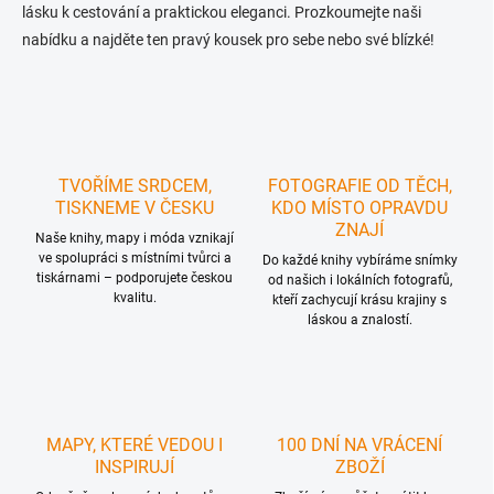
lásku k cestování a praktickou eleganci. Prozkoumejte naši
nabídku a najděte ten pravý kousek pro sebe nebo své blízké!
TVOŘÍME SRDCEM,
FOTOGRAFIE OD TĚCH,
TISKNEME V ČESKU
KDO MÍSTO OPRAVDU
ZNAJÍ
Naše knihy, mapy i móda vznikají
ve spolupráci s místními tvůrci a
Do každé knihy vybíráme snímky
tiskárnami – podporujete českou
od našich i lokálních fotografů,
kvalitu.
kteří zachycují krásu krajiny s
láskou a znalostí.
MAPY, KTERÉ VEDOU I
100 DNÍ NA VRÁCENÍ
INSPIRUJÍ
ZBOŽÍ