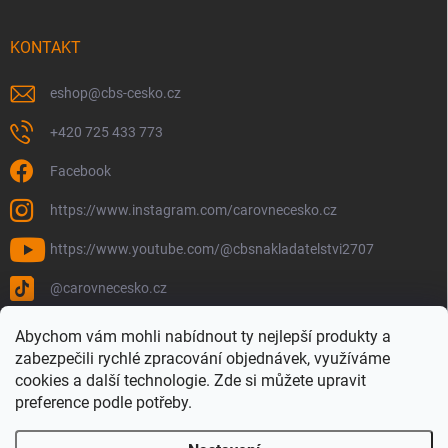
KONTAKT
eshop
@
cbs-cesko.cz
+420 725 433 773
Facebook
https://www.instagram.com/carovnecesko.cz
https://www.youtube.com/@cbsnakladatelstvi2707
@carovnecesko.cz
Abychom vám mohli nabídnout ty nejlepší produkty a
zabezpečili rychlé zpracování objednávek, využíváme
cookies a další technologie. Zde si můžete upravit
preference podle potřeby.