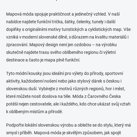
O
v
l
Mapová móda spojuje praktičnost a jedinečný vzhled. V naší
á
nabídce najdete funkční trička, šátky, čelenky, tunely i další
d
doplňky s originálními motivy turistických a cyklistických map. Vše
a
c
vzniká v moderní slovenské dílně, s důrazem na kvalitu materiálů i
í
zpracování. Mapový design není jen ozdobou – na výrobku
p
skutečně najdete trasu svého oblíbeného regionu či výletní
r
v
destinace a často je mapa plně funkční.
k
y
Tyto módní kousky jsou ideální pro výlety do přírody, sportovní
v
aktivity, každodenní nošení nebo jako stylový dárek s českou i
ý
p
slovenskou duší. Vybírejte z motivů různých regionů, hor i měst,
i
které můžete nosit doslova na těle. Móda z Čarovného Česka
s
potěší nejen cestovatele, ale i každého, kdo chce ukázat svůj vztah
u
k oblíbeným místům a přírodě.
Podpořte lokální slovenskou výrobu a oblečte se do stylu, který má
smysl i příběh. Mapová móda je skvělým způsobem, jak spojit