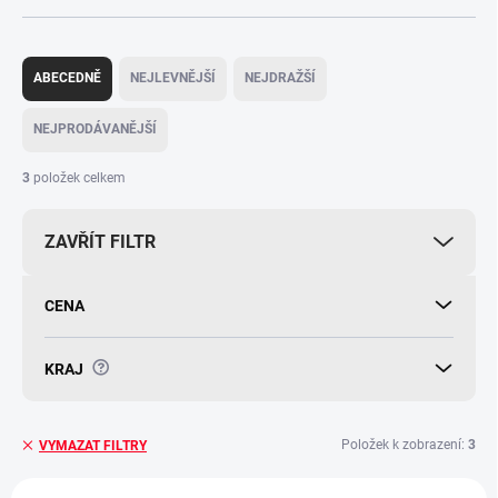
Ř
a
ABECEDNĚ
NEJLEVNĚJŠÍ
NEJDRAŽŠÍ
z
e
NEJPRODÁVANĚJŠÍ
n
í
3
položek celkem
p
r
ZAVŘÍT FILTR
o
d
u
CENA
k
t
ů
?
KRAJ
Položek k zobrazení:
3
VYMAZAT FILTRY
V