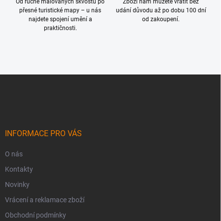
Od ručně malovaných skvostů po
Zboží nám můžete vrátit bez
přesné turistické mapy – u nás
udání důvodu až po dobu 100 dní
najdete spojení umění a
od zakoupení.
praktičnosti.
Z
á
p
a
t
í
INFORMACE PRO VÁS
O nás
Kontakty
Novinky
Vrácení a reklamace zboží
Obchodní podmínky