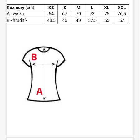
Rozměry
(cm)
XS
S
M
L
XL
XXL
A - výška
64
67
70
73
75
76,5
B - hrudník
43,5
46
49
52,5
55
57