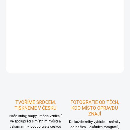
https://www.carovne-cesko.cz/funkcni-tricka-
mapycka/
Takže si ho prostě přidejte do košíku, a když to
uděláte, automaticky se vám načte 100% sleva.
Ideální
pro turistku, která se nechce ztrácet v davu
, chce být
unikátní a vyjádřit
svou lásku k České Kanadě
.
DETAILNÍ INFORMACE
ZEPTAT SE
HLÍDAT
TVOŘÍME SRDCEM,
FOTOGRAFIE OD TĚCH,
TISKNEME V ČESKU
KDO MÍSTO OPRAVDU
ZNAJÍ
Naše knihy, mapy i móda vznikají
ve spolupráci s místními tvůrci a
Do každé knihy vybíráme snímky
tiskárnami – podporujete českou
od našich i lokálních fotografů,