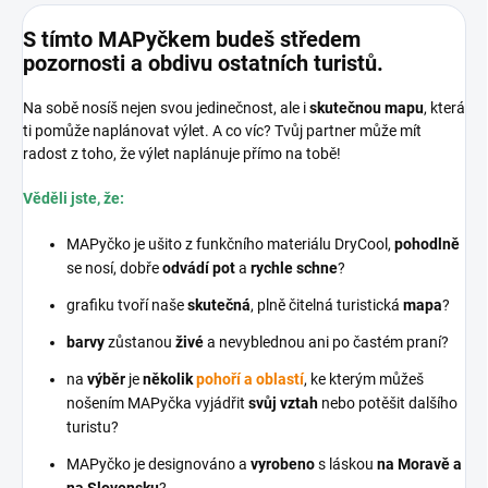
S tímto MAPyčkem budeš středem
pozornosti a obdivu ostatních turistů.
Na sobě nosíš nejen svou jedinečnost, ale i
skutečnou mapu
, která
ti pomůže naplánovat výlet. A co víc? Tvůj partner může mít
radost z toho, že výlet naplánuje přímo na tobě!
Věděli jste, že:
MAPyčko je ušito z funkčního materiálu DryCool,
pohodlně
se nosí, dobře
odvádí pot
a
rychle schne
?
grafiku tvoří naše
skutečná
, plně čitelná turistická
mapa
?
barvy
zůstanou
živé
a nevyblednou ani po častém praní?
na
výběr
je
několik
pohoří a oblastí
, ke kterým můžeš
nošením MAPyčka vyjádřit
svůj vztah
nebo potěšit dalšího
turistu?
MAPyčko je designováno a
vyrobeno
s láskou
na Moravě a