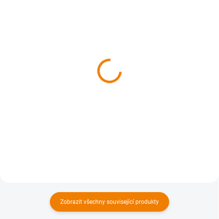
SKLADEM
SKLADEM
MAPyčko Česká Kanada
MAPelenka Česká
- mapové funkční tričko -
Kanada - čelenka s
pánské
turistickou mapou
680 Kč
225 Kč
562 Kč bez DPH
186 Kč bez DPH
Detail
Do košíku
Zobrazit všechny související produkty