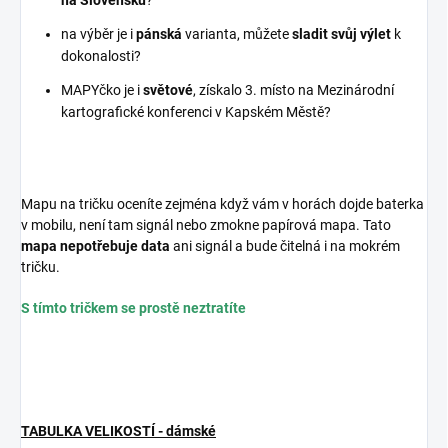
na Slovensku
?
na výběr je i
pánská
varianta, můžete
sladit svůj výlet
k
dokonalosti?
MAPYčko je i
světové
, získalo 3. místo na Mezinárodní
kartografické konferenci v Kapském Městě?
Mapu na tričku oceníte zejména když vám v horách dojde baterka
v mobilu, není tam signál nebo zmokne papírová mapa. Tato
mapa nepotřebuje data
ani signál a bude čitelná i na mokrém
tričku.
S tímto tričkem se prostě neztratíte
TABULKA VELIKOSTÍ - dámské