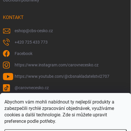
Obchodní podmínky
KONTAKT
eshop
@
cbs-cesko.cz
+420 725 433 773
Facebook
https://www.instagram.com/carovnecesko.cz
https://www.youtube.com/@cbsnakladatelstvi2707
@carovnecesko.cz
Abychom vám mohli nabídnout ty nejlepší produkty a
zabezpečili rychlé zpracování objednávek, využíváme
cookies a další technologie. Zde si můžete upravit
preference podle potřeby.