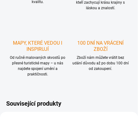
kvalitu.
kteří zachycují krásu krajiny s
láskou a znalostí.
MAPY, KTERÉ VEDOU I
100 DNÍ NA VRÁCENÍ
INSPIRUJÍ
ZBOŽÍ
Od ručně malovaných skvostů po
Zboží nám můžete vrátit bez
přesné turistické mapy – u nás
udání důvodu až po dobu 100 dní
najdete spojení umění a
od zakoupení.
praktičnosti.
Související produkty
1 + 1