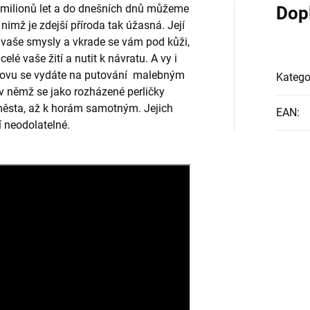
0 milionů let a do dnešních dnů můžeme
Dop
nimž je zdejší příroda tak úžasná. Její
 vaše smysly a vkrade se vám pod kůži,
é vaše žití a nutit k návratu. A vy i
znovu se vydáte na putování malebným
Katego
 němž se jako rozházené perličky
města, až k horám samotným. Jejich
EAN
:
í neodolatelné.