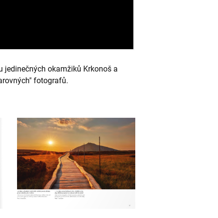
ásu jedinečných okamžiků Krkonoš a
arovných" fotografů.