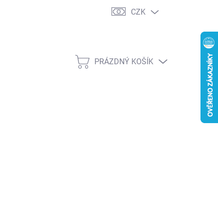
CZK
PRÁZDNÝ KOŠÍK
NÁKUPNÍ
KOŠÍK