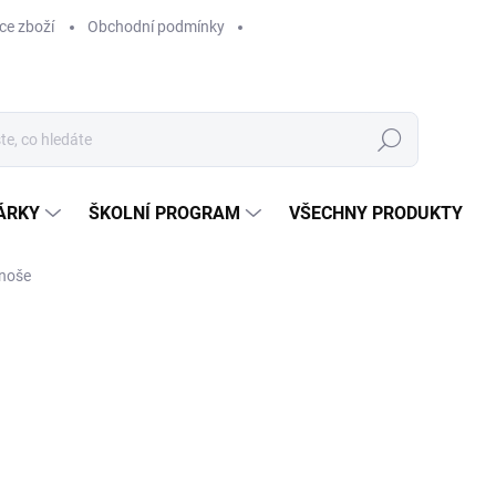
ce zboží
Obchodní podmínky
Hledat
ÁRKY
ŠKOLNÍ PROGRAM
VŠECHNY PRODUKTY
noše
ocení
629 Kč
629 Kč bez DPH
Měrná
SKLADEM