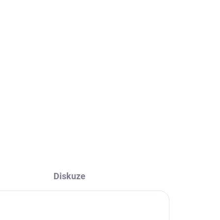
ADEM
SKLADEM
Čarovné České
středohoří 2.vydání
629 Kč
629 Kč bez DPH
Do košíku
Diskuze