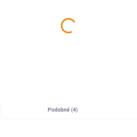
SKLADEM
SKL
rovná Ostrava
Rok vinaře
9 Kč
629 Kč
 Kč bez DPH
629 Kč bez DPH
Do košíku
Do košíku
Podobné (4)