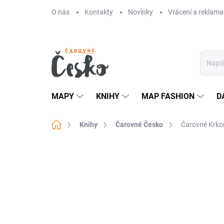
Přejít
O nás
Kontakty
Novinky
Vrácení a reklama
na
obsah
MAPY
KNIHY
MAP FASHION
D
Domů
Knihy
Čarovné Česko
Čarovné Krko
Neohodnoceno
Podrobnosti hodn