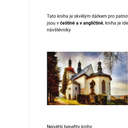
Tato kniha je skvělým dárkem pro patriot
jsou v
češtině a v angličtině
, kniha je id
návštěvníky
Největší benefity knihy: