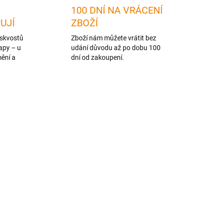
100 DNÍ NA VRÁCENÍ
RUJÍ
ZBOŽÍ
skvostů
Zboží nám můžete vrátit bez
apy – u
udání důvodu až po dobu 100
mění a
dní od zakoupení.
NOVINKA
TIP