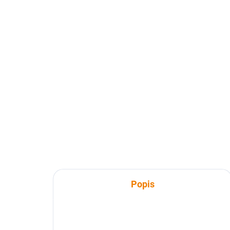
SKLADEM
Čarovná Haná
Ča
629 Kč
62
629 Kč bez DPH
629
Do košíku
Popis