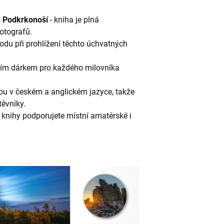
a Podkrkonoší
- kniha je plná
otografů.
ohodu při prohlížení těchto úchvatných
ktním dárkem pro každého milovníka
jsou v českém a anglickém jazyce, takže
těvníky.
o knihy podporujete místní amatérské i