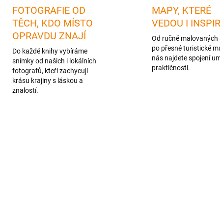
FOTOGRAFIE OD
MAPY, KTERÉ
TĚCH, KDO MÍSTO
VEDOU I INSPI
OPRAVDU ZNAJÍ
Od ručně malovaných 
po přesné turistické m
Do každé knihy vybíráme
nás najdete spojení u
snímky od našich i lokálních
praktičnosti.
fotografů, kteří zachycují
krásu krajiny s láskou a
znalostí.
KA