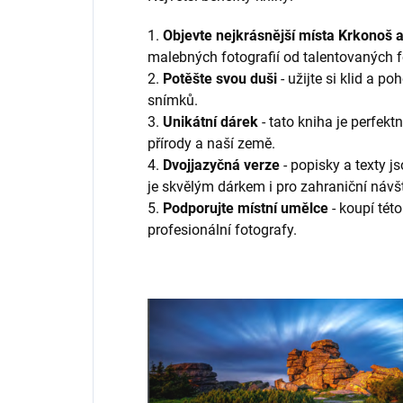
1.
Objevte nejkrásnější místa Krkonoš 
malebných fotografií od talentovaných f
2.
Potěšte svou duši
- užijte si klid a p
snímků.
3.
Unikátní dárek
- tato kniha je perfe
přírody a naší země.
4.
Dvojjazyčná verze
- popisky a texty 
je skvělým dárkem i pro zahraniční návš
5.
Podporujte místní umělce
- koupí tét
profesionální fotografy.