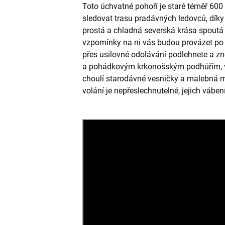
Toto úchvatné pohoří je staré téměř 60
sledovat trasu pradávných ledovců, díky 
prostá a chladná severská krása spoutá
vzpomínky na ni vás budou provázet po cel
přes usilovné odolávání podlehnete a 
a pohádkovým krkonošským podhůřím, v
choulí starodávné vesničky a malebná 
volání je nepřeslechnutelné, jejich váben