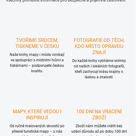
TVOŘÍME SRDCEM,
FOTOGRAFIE OD TĚCH,
TISKNEME V ČESKU
KDO MÍSTO OPRAVDU
ZNAJÍ
Naše knihy, mapy i móda vznikají
ve spolupráci s místními tvůrci a
Do každé knihy vybíráme snímky
tiskárnami – podporujete českou
od našich i lokálních fotografů,
kvalitu.
kteří zachycují krásu krajiny s
láskou a znalostí.
MAPY, KTERÉ VEDOU I
100 DNÍ NA VRÁCENÍ
INSPIRUJÍ
ZBOŽÍ
Od ručně malovaných skvostů po
Zboží nám můžete vrátit bez
přesné turistické mapy – u nás
udání důvodu až po dobu 100 dní