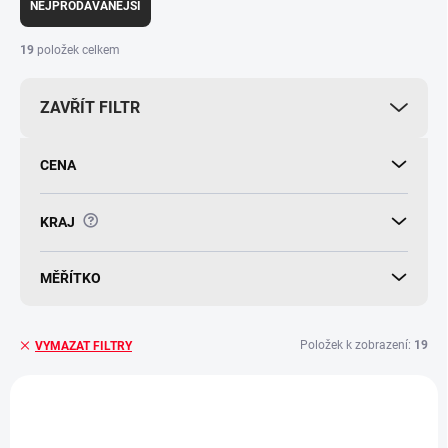
e
NEJPRODÁVANĚJŠÍ
n
í
19
položek celkem
p
r
ZAVŘÍT FILTR
o
d
u
CENA
k
t
ů
?
KRAJ
MĚŘÍTKO
Položek k zobrazení:
19
VYMAZAT FILTRY
V
ý
p