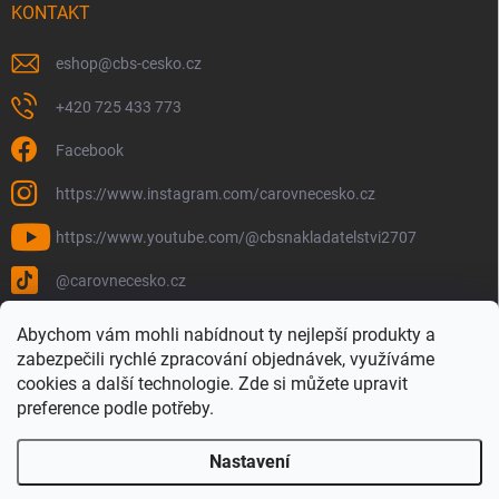
KONTAKT
eshop
@
cbs-cesko.cz
+420 725 433 773
Facebook
https://www.instagram.com/carovnecesko.cz
https://www.youtube.com/@cbsnakladatelstvi2707
@carovnecesko.cz
Abychom vám mohli nabídnout ty nejlepší produkty a
zabezpečili rychlé zpracování objednávek, využíváme
cookies a další technologie. Zde si můžete upravit
preference podle potřeby.
Nastavení