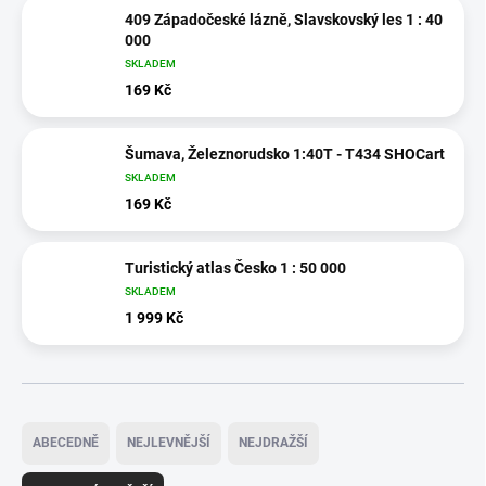
409 Západočeské lázně, Slavskovský les 1 : 40
000
SKLADEM
169 Kč
Šumava, Železnorudsko 1:40T - T434 SHOCart
SKLADEM
169 Kč
Turistický atlas Česko 1 : 50 000
SKLADEM
1 999 Kč
Ř
a
ABECEDNĚ
NEJLEVNĚJŠÍ
NEJDRAŽŠÍ
z