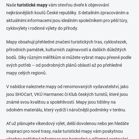
k
c
Naše
turistické mapy
vám otevřou dveře k objevování
o
í
nejkrásnějších koutů České republiky.
S detailním zpracováním a
p
v
aktuálními informacemi jsou ideálním společníkem pro pěší túry,
r
á
cyklovýlety i rodinné výlety do přírody.
v
n
k
í
y
Mapy obsahují přehledné značení turistických tras, cyklostezek,
v
přírodních památek, kulturních zajímavostí a dalších důležitých
ý
bodů.
Díky různým měřítkům si můžete vybrat mapu přesně podle
p
i
svých potřeb – od podrobných plánů oblastí až po přehledné
s
mapy celých regionů.
u
V nabídce naleznete mapy od renomovaných vydavatelství, jako
jsou SHOCart, VKÚ Harmanec či Klub českých turistů, které jsou
známé svou kvalitou a spolehlivostí.
Mapy jsou tištěny na
odolném materiálu, který vydrží i náročnější podmínky v terénu.
Ať už plánujete víkendový výlet, delší dovolenou nebo jen hledáte
inspiraci pro nové trasy, naše turistické mapy vám poskytnou
všechny potřebné informace pro bezpečné a příjemné cestování.