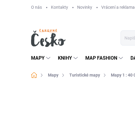
Přejít
O nás
Kontakty
Novinky
Vrácení a reklama
na
obsah
MAPY
KNIHY
MAP FASHION
D
Domů
Mapy
Turistické mapy
Mapy 1 : 40 
Neohodnoceno
Podrobnosti hodn