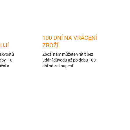
ZEPTAT SE
HLÍDAT
100 DNÍ NA VRÁCENÍ
RUJÍ
ZBOŽÍ
skvostů
Zboží nám můžete vrátit bez
apy – u
udání důvodu až po dobu 100
mění a
dní od zakoupení.
NOVINKA