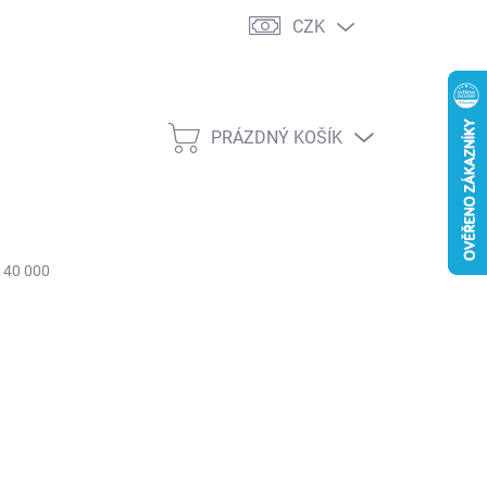
CZK
PRÁZDNÝ KOŠÍK
NÁKUPNÍ
KOŠÍK
: 40 000