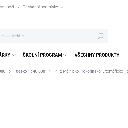
ce zboží
Obchodní podmínky
Hledat
ÁRKY
ŠKOLNÍ PROGRAM
VŠECHNY PRODUKTY
000
Česko 1 : 40 000
412 Mělnicko, Kokořínsko, Litoměřicko 1 
ocení
169 Kč
169 Kč bez DPH
Měrná
SKLADEM