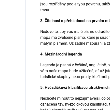
jsou roztříděny podle typu povrchu, takže
trasu.
3. Čitelnost a přehlednost na prvním mí
Nedovolte, aby vás malé písmo odradilo
mapa má zvětšené písmo, které je snadno 
malým písmem. Už žádné mžourání a ztrá
4. Mezinárodní legenda
Legenda je psaná v češtině, angličtině, 
vám naše mapa bude užitečná, ať už jste
turistické skupiny nebo pro ty, kteří rádi 
5. Hvězdičková klasifikace atraktivních
Nechcete minout to nejzajímavější, co ob
označená tzv. hvězdičkovou klasifikací, t