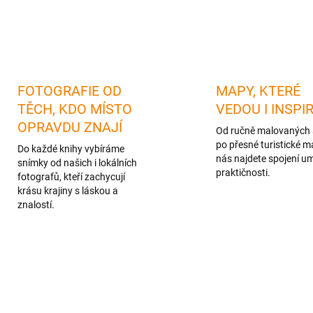
FOTOGRAFIE OD
MAPY, KTERÉ
TĚCH, KDO MÍSTO
VEDOU I INSPI
OPRAVDU ZNAJÍ
Od ručně malovaných 
po přesné turistické m
Do každé knihy vybíráme
nás najdete spojení u
snímky od našich i lokálních
praktičnosti.
fotografů, kteří zachycují
krásu krajiny s láskou a
znalostí.