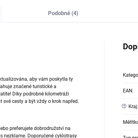
Podobné (4)
Dop
Katego
tualizována, aby vám poskytla ty
ahuje značené turistické a
EAN
:
tratíte! Díky podrobné kilometráži
t své cesty a být vždy o krok napřed.
?
Kraj
Měřítk
nebo preferujete dobrodružství na
ás nezklame. Doporučené cyklotrasy
Typ pr