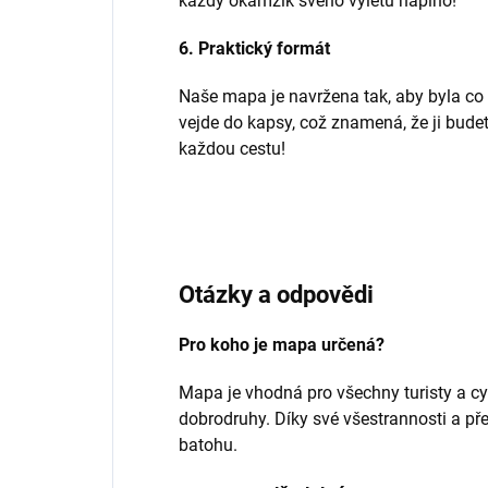
každý okamžik svého výletu naplno!
6. Praktický formát
Naše mapa je navržena tak, aby byla co 
vejde do kapsy, což znamená, že ji budet
každou cestu!
Otázky a odpovědi
Pro koho je mapa určená?
Mapa je vhodná pro všechny turisty a cy
dobrodruhy. Díky své všestrannosti a př
batohu.