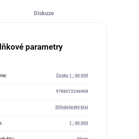
Diskuze
lňkové parametry
rie
:
Česko 1 : 40 000
9788072246908
:
Středočeský kraj
o
:
1 : 40 000
oduktu
:
Mapy