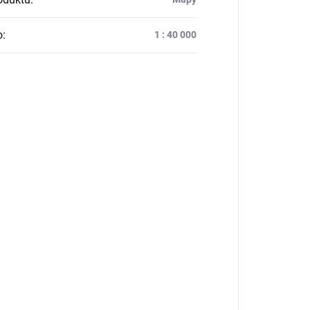
o
:
1 : 40 000