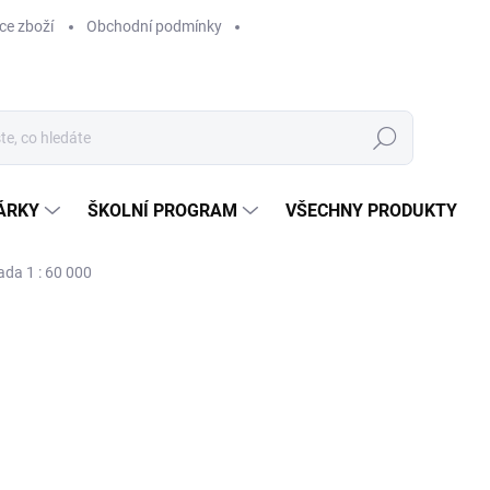
ce zboží
Obchodní podmínky
Hledat
ÁRKY
ŠKOLNÍ PROGRAM
VŠECHNY PRODUKTY
da 1 : 60 000
ocení
169 Kč
169 Kč bez DPH
Měrná
SKLADEM