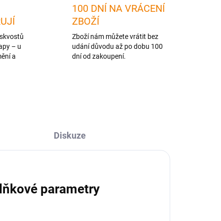
100 DNÍ NA VRÁCENÍ
RUJÍ
ZBOŽÍ
skvostů
Zboží nám můžete vrátit bez
apy – u
udání důvodu až po dobu 100
mění a
dní od zakoupení.
Diskuze
lňkové parametry