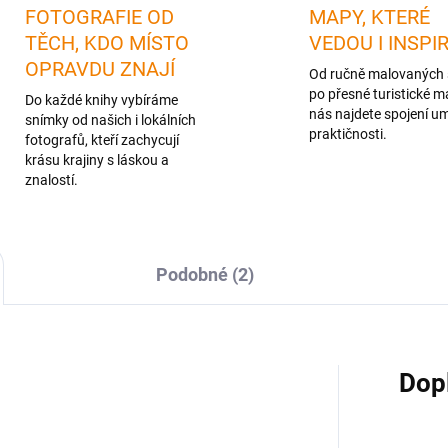
FOTOGRAFIE OD
MAPY, KTERÉ
TĚCH, KDO MÍSTO
VEDOU I INSPI
OPRAVDU ZNAJÍ
Od ručně malovaných 
po přesné turistické m
Do každé knihy vybíráme
nás najdete spojení u
snímky od našich i lokálních
praktičnosti.
fotografů, kteří zachycují
krásu krajiny s láskou a
znalostí.
Podobné (2)
Dop