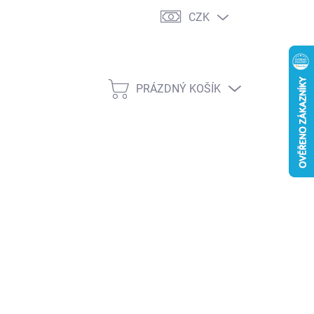
CZK
PRÁZDNÝ KOŠÍK
NÁKUPNÍ
KOŠÍK