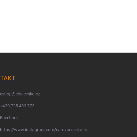
TAKT
eshop
@
cbs-cesko.cz
+420 725 433 773
Facebook
https://www.instagram.com/carovnecesko.cz