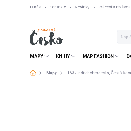
Přejít
O nás
Kontakty
Novinky
Vrácení a reklama
na
obsah
MAPY
KNIHY
MAP FASHION
D
Domů
Mapy
163 Jindřichohradecko, Česká Kana
Neohodnoceno
Podrobnosti hodn