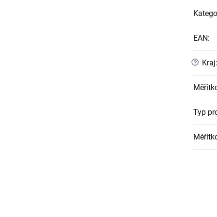
Katego
EAN
:
?
Kraj
Měřítk
Typ pr
Měřítk