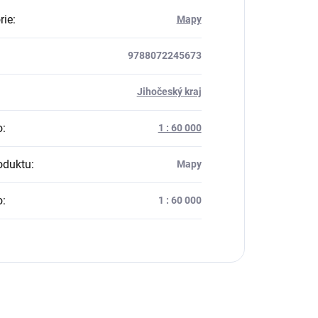
rie
:
Mapy
9788072245673
:
Jihočeský kraj
o
:
1 : 60 000
oduktu
:
Mapy
o
:
1 : 60 000