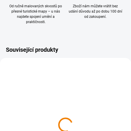
Od ručně malovaných skvostů po
Zboží nám můžete vrátit bez
přesné turistické mapy – u nás
udání důvodu až po dobu 100 dní
najdete spojení umění a
od zakoupení.
praktičnosti.
Související produkty
NOVINKA
SKLADEM
SKLADEM
441 Třeboňsko, Horní
444 Pelhřimovsko 1 : 40
Lužnice 1 : 40 000
000, s aplikací MAP
Explorer