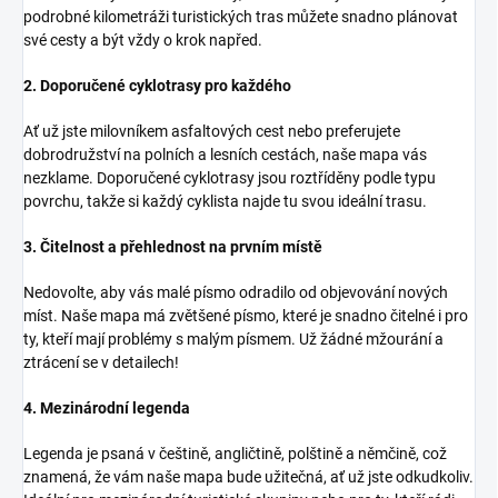
podrobné kilometráži turistických tras můžete snadno plánovat
své cesty a být vždy o krok napřed.
2. Doporučené cyklotrasy pro každého
Ať už jste milovníkem asfaltových cest nebo preferujete
dobrodružství na polních a lesních cestách, naše mapa vás
nezklame. Doporučené cyklotrasy jsou roztříděny podle typu
povrchu, takže si každý cyklista najde tu svou ideální trasu.
3. Čitelnost a přehlednost na prvním místě
Nedovolte, aby vás malé písmo odradilo od objevování nových
míst. Naše mapa má zvětšené písmo, které je snadno čitelné i pro
ty, kteří mají problémy s malým písmem. Už žádné mžourání a
ztrácení se v detailech!
4. Mezinárodní legenda
Legenda je psaná v češtině, angličtině, polštině a němčině, což
znamená, že vám naše mapa bude užitečná, ať už jste odkudkoliv.