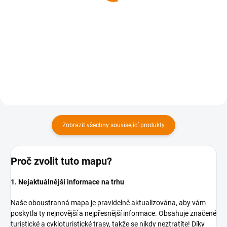
169 Kč
169 Kč
169 Kč bez DPH
169 Kč bez DPH
Do košíku
Do košíku
Zobrazit všechny související produkty
Proč zvolit tuto mapu?
1. Nejaktuálnější informace na trhu
Naše oboustranná mapa je pravidelně aktualizována, aby vám
poskytla ty nejnovější a nejpřesnější informace. Obsahuje značené
turistické a cykloturistické trasy, takže se nikdy neztratíte! Díky