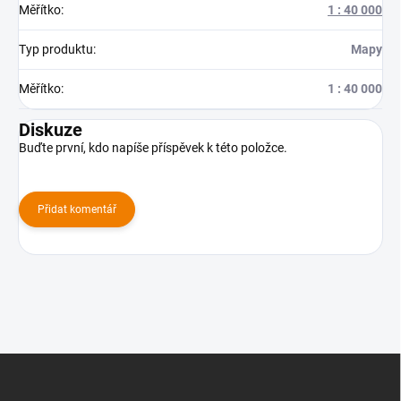
Měřítko
:
1 : 40 000
Typ produktu
:
Mapy
Měřítko
:
1 : 40 000
Diskuze
Buďte první, kdo napíše příspěvek k této položce.
Přidat komentář
Z
á