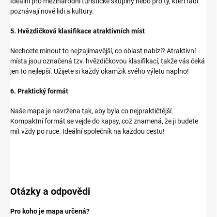
Ideální pro mezinárodní turistické skupiny nebo pro ty, kteří rádi
poznávají nové lidi a kultury.
5. Hvězdičková klasifikace atraktivních míst
Nechcete minout to nejzajímavější, co oblast nabízí? Atraktivní
místa jsou označená tzv. hvězdičkovou klasifikací, takže vás čeká
jen to nejlepší. Užijete si každý okamžik svého výletu naplno!
6. Praktický formát
Naše mapa je navržena tak, aby byla co nejpraktičtější.
Kompaktní formát se vejde do kapsy, což znamená, že ji budete
mít vždy po ruce. Ideální společník na každou cestu!
Otázky a odpovědi
Pro koho je mapa určená?