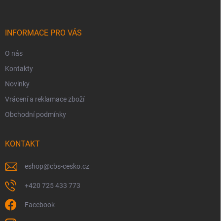
p
a
t
í
INFORMACE PRO VÁS
O nás
Kontakty
Novinky
Vrácení a reklamace zboží
Obchodní podmínky
KONTAKT
eshop
@
cbs-cesko.cz
+420 725 433 773
Facebook