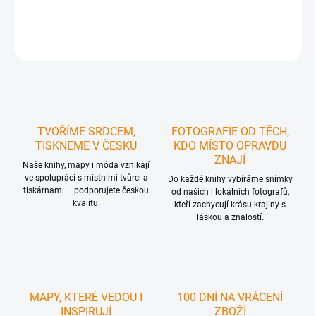
DETAILNÍ INFORMACE
ZEPTAT SE
HLÍDAT
TVOŘÍME SRDCEM,
FOTOGRAFIE OD TĚCH,
TISKNEME V ČESKU
KDO MÍSTO OPRAVDU
ZNAJÍ
Naše knihy, mapy i móda vznikají
ve spolupráci s místními tvůrci a
Do každé knihy vybíráme snímky
tiskárnami – podporujete českou
od našich i lokálních fotografů,
kvalitu.
kteří zachycují krásu krajiny s
láskou a znalostí.
MAPY, KTERÉ VEDOU I
100 DNÍ NA VRÁCENÍ
INSPIRUJÍ
ZBOŽÍ