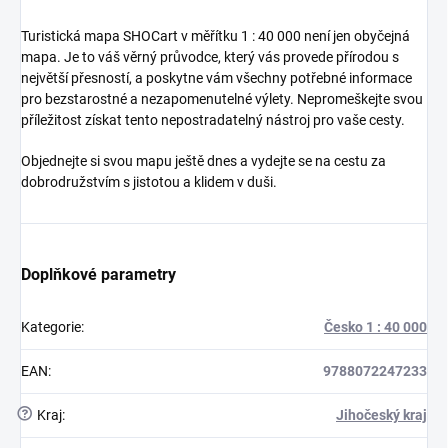
Turistická mapa SHOCart v měřítku 1 : 40 000 není jen obyčejná
mapa. Je to váš věrný průvodce, který vás provede přírodou s
největší přesností, a poskytne vám všechny potřebné informace
pro bezstarostné a nezapomenutelné výlety. Nepromeškejte svou
příležitost získat tento nepostradatelný nástroj pro vaše cesty.
Objednejte si svou mapu ještě dnes a vydejte se na cestu za
dobrodružstvím s jistotou a klidem v duši.
Doplňkové parametry
Kategorie
:
Česko 1 : 40 000
EAN
:
9788072247233
?
Kraj
:
Jihočeský kraj