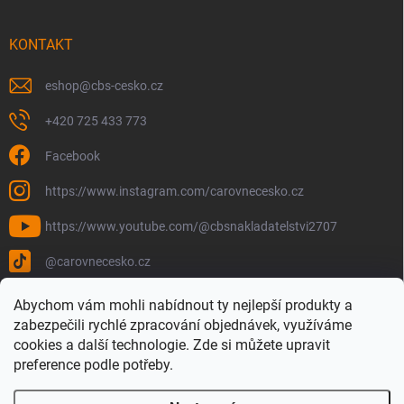
KONTAKT
eshop
@
cbs-cesko.cz
+420 725 433 773
Facebook
https://www.instagram.com/carovnecesko.cz
https://www.youtube.com/@cbsnakladatelstvi2707
@carovnecesko.cz
Abychom vám mohli nabídnout ty nejlepší produkty a
zabezpečili rychlé zpracování objednávek, využíváme
cookies a další technologie. Zde si můžete upravit
preference podle potřeby.