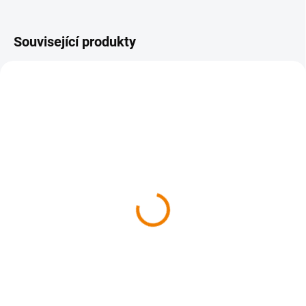
Související produkty
SKLADEM
SKLADEM
062 Haná, Kroměřížsko 1
065 Břeclavsko,
: 50 000
Hodonínsko 1 : 50 000
149 Kč
149 Kč
149 Kč bez DPH
149 Kč bez DPH
Do košíku
Do košíku