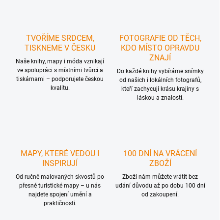
TVOŘÍME SRDCEM,
FOTOGRAFIE OD TĚCH,
TISKNEME V ČESKU
KDO MÍSTO OPRAVDU
ZNAJÍ
Naše knihy, mapy i móda vznikají
ve spolupráci s místními tvůrci a
Do každé knihy vybíráme snímky
tiskárnami – podporujete českou
od našich i lokálních fotografů,
kvalitu.
kteří zachycují krásu krajiny s
láskou a znalostí.
MAPY, KTERÉ VEDOU I
100 DNÍ NA VRÁCENÍ
INSPIRUJÍ
ZBOŽÍ
Od ručně malovaných skvostů po
Zboží nám můžete vrátit bez
přesné turistické mapy – u nás
udání důvodu až po dobu 100 dní
najdete spojení umění a
od zakoupení.
praktičnosti.