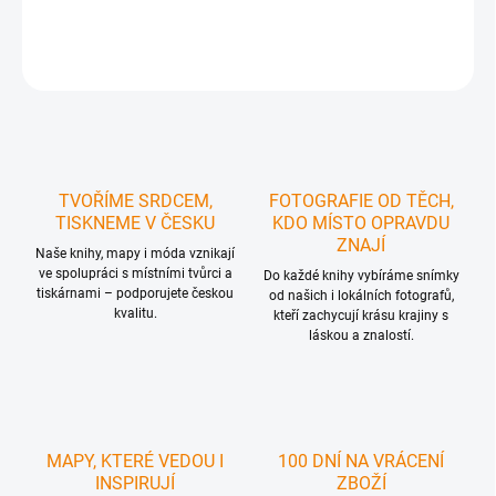
DETAILNÍ INFORMACE
ZEPTAT SE
HLÍDAT
TVOŘÍME SRDCEM,
FOTOGRAFIE OD TĚCH,
TISKNEME V ČESKU
KDO MÍSTO OPRAVDU
ZNAJÍ
Naše knihy, mapy i móda vznikají
ve spolupráci s místními tvůrci a
Do každé knihy vybíráme snímky
tiskárnami – podporujete českou
od našich i lokálních fotografů,
kvalitu.
kteří zachycují krásu krajiny s
láskou a znalostí.
MAPY, KTERÉ VEDOU I
100 DNÍ NA VRÁCENÍ
INSPIRUJÍ
ZBOŽÍ