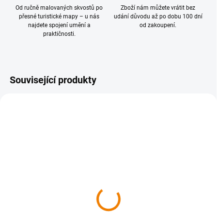
Od ručně malovaných skvostů po
Zboží nám můžete vrátit bez
přesné turistické mapy – u nás
udání důvodu až po dobu 100 dní
najdete spojení umění a
od zakoupení.
praktičnosti.
Související produkty
SKLADEM
SKLADEM
064 Břeclavsko, Pálava 1
1073 Záhorie, Senica 1 :
: 50 000
50 000
149 Kč
169 Kč