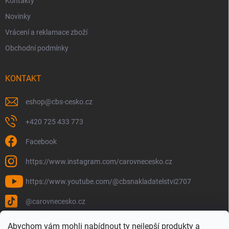
Kontakty
Novinky
Vrácení a reklamace zboží
Obchodní podmínky
KONTAKT
eshop
@
cbs-cesko.cz
+420 725 433 773
Facebook
https://www.instagram.com/carovnecesko.cz
https://www.youtube.com/@cbsnakladatelstvi2707
@carovnecesko.cz
Abychom vám mohli nabídnout ty nejlepší produkty a