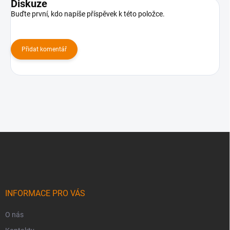
Diskuze
Buďte první, kdo napíše příspěvek k této položce.
Přidat komentář
Z
á
p
a
t
í
INFORMACE PRO VÁS
O nás