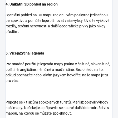
4. Unikátní 3D pohled na region
Speciální pohled na 3D mapu regionu vám poskytne jedinečnou
perspektivu a pomůže lépe plánovat vaše výlety. Uvidíte výškové
rozdíly, terénní nerovnosti a další geografické prvky jako nikdy
předtím.
5. Vícejazyčná legenda
Pro snadné použití je legenda mapy psána v češtině, slovenštině,
polštině, angličtině, němčině a maďarštině. Bez ohledu na to,
odkud pocházíte nebo jakým jazykem hovoříte, naše mapa je tu
pro vás.
Připojte se k tisícům spokojených turistů, kteří již objevili výhody
naší mapy. Nečekejte a připravte se na své další dobrodružství s
mapou, na kterou se můžete spolehnout.