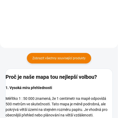
149 Kč bez DPH
169 Kč bez DPH
Do košíku
Do košíku
Zobrazit všechny související produkty
Proč je naše mapa tou nejlepší volbou?
1. Vysoká míra přehlednosti
Měřítko 1 : 50 000 znamená, že 1 centimetr na mapě odpovídá
500 metrům ve skutečnosti. Tato mapa je méně podrobná, ale
pokrývá větší území na stejném rozměru papíru. Je vhodná pro
obecnější přehled nebo plánování na větší vzdálenosti.