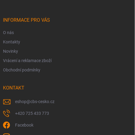
p
a
t
í
INFORMACE PRO VÁS
O nás
Kontakty
Novinky
Vrácení a reklamace zboží
Obchodní podmínky
KONTAKT
eshop
@
cbs-cesko.cz
+420 725 433 773
Facebook