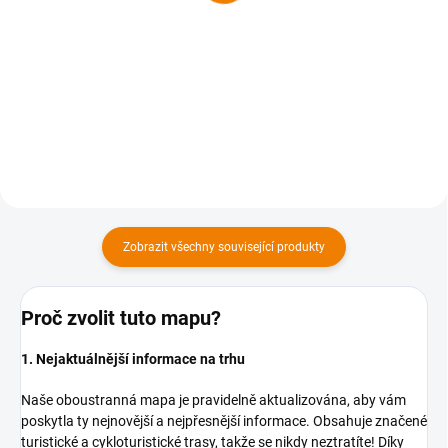
169 Kč
169 Kč
169 Kč bez DPH
169 Kč bez DPH
Do košíku
Do košíku
Zobrazit všechny související produkty
Proč zvolit tuto mapu?
1. Nejaktuálnější informace na trhu
Naše oboustranná mapa je pravidelně aktualizována, aby vám
poskytla ty nejnovější a nejpřesnější informace. Obsahuje značené
turistické a cykloturistické trasy, takže se nikdy neztratíte! Díky