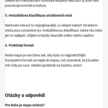
Ideální pro mezinárodní turistické skupiny nebo pro ty, kteří rádi
poznávají nové lidi a kultury.
5. Hvězdičková klasifikace atraktivních míst
Nechcete minout to nejzajímavější, co oblast nabízí? Atraktivní
místa jsou označená tzv. hvězdičkovou klasifikací, takže vás čeká
jen to nejlepší. Užijete si každý okamžik svého výletu naplno!
6. Praktický formát
Naše mapa je navržena tak, aby byla co nejpraktičtější.
Kompaktní formát se vejde do kapsy, což znamená, že ji budete
mít vždy po ruce. Ideální společník na každou cestu!
Otázky a odpovědi
Pro koho je mapa určená?