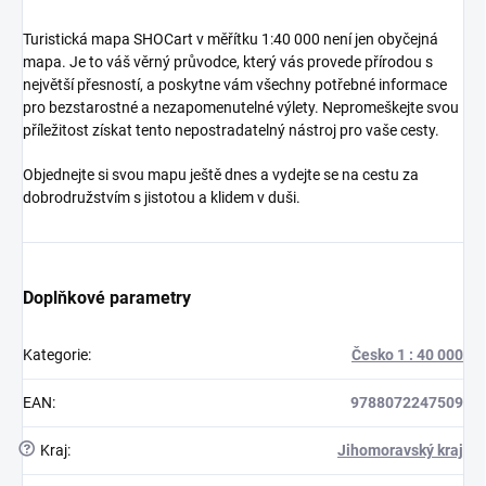
Turistická mapa SHOCart v měřítku 1:40 000 není jen obyčejná
mapa. Je to váš věrný průvodce, který vás provede přírodou s
největší přesností, a poskytne vám všechny potřebné informace
pro bezstarostné a nezapomenutelné výlety. Nepromeškejte svou
příležitost získat tento nepostradatelný nástroj pro vaše cesty.
Objednejte si svou mapu ještě dnes a vydejte se na cestu za
dobrodružstvím s jistotou a klidem v duši.
Doplňkové parametry
Kategorie
:
Česko 1 : 40 000
EAN
:
9788072247509
?
Kraj
:
Jihomoravský kraj