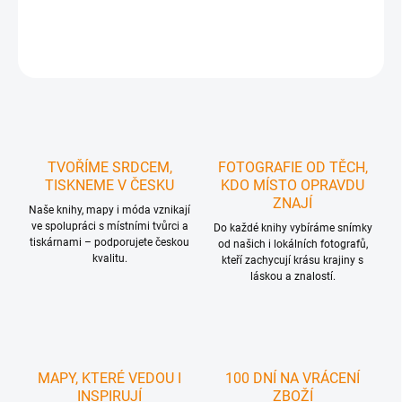
DETAILNÍ INFORMACE
ZEPTAT SE
HLÍDAT
TVOŘÍME SRDCEM,
FOTOGRAFIE OD TĚCH,
TISKNEME V ČESKU
KDO MÍSTO OPRAVDU
ZNAJÍ
Naše knihy, mapy i móda vznikají
ve spolupráci s místními tvůrci a
Do každé knihy vybíráme snímky
tiskárnami – podporujete českou
od našich i lokálních fotografů,
kvalitu.
kteří zachycují krásu krajiny s
láskou a znalostí.
MAPY, KTERÉ VEDOU I
100 DNÍ NA VRÁCENÍ
INSPIRUJÍ
ZBOŽÍ