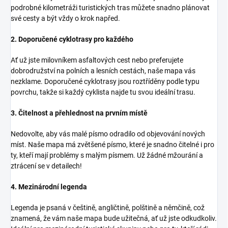
podrobné kilometráži turistických tras můžete snadno plánovat
své cesty a být vždy o krok napřed.
2. Doporučené cyklotrasy pro každého
Ať už jste milovníkem asfaltových cest nebo preferujete
dobrodružství na polních a lesních cestách, naše mapa vás
nezklame. Doporučené cyklotrasy jsou roztříděny podle typu
povrchu, takže si každý cyklista najde tu svou ideální trasu.
3. Čitelnost a přehlednost na prvním místě
Nedovolte, aby vás malé písmo odradilo od objevování nových
míst. Naše mapa má zvětšené písmo, které je snadno čitelné i pro
ty, kteří mají problémy s malým písmem. Už žádné mžourání a
ztrácení se v detailech!
4. Mezinárodní legenda
Legenda je psaná v češtině, angličtině, polštině a němčině, což
znamená, že vám naše mapa bude užitečná, ať už jste odkudkoliv.