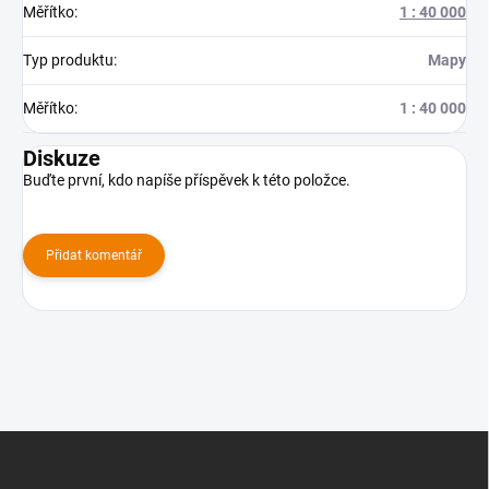
Měřítko
:
1 : 40 000
Typ produktu
:
Mapy
Měřítko
:
1 : 40 000
Diskuze
Buďte první, kdo napíše příspěvek k této položce.
Přidat komentář
Z
á