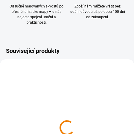
Od ručně malovaných skvostů po
Zboží nám můžete vrátit bez
přesné turistické mapy – u nás
udání důvodu až po dobu 100 dní
najdete spojení umění a
od zakoupení.
praktičnosti.
Související produkty
NOVINKA
SKLADEM
SKLADEM
481 Biele Karpaty,
470 Zlínsko, Hostýnské a
Považský Inovec 1 : 40
Vizovické vrchy 1 : 40
000
000