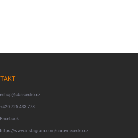
TAKT
eshop
@
cbs-cesko.cz
+420 725 433 773
Facebook
https://www.instagram.com/carovnecesko.cz