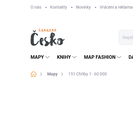
Přejít
O nás
Kontakty
Novinky
Vrácení a reklama
na
obsah
MAPY
KNIHY
MAP FASHION
D
Domů
Mapy
151 Chřiby 1 : 60 000
Neohodnoceno
Podrobnosti hodn