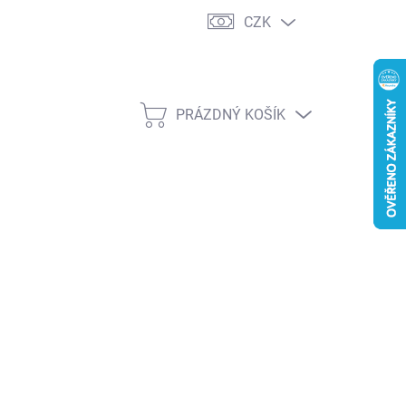
CZK
PRÁZDNÝ KOŠÍK
NÁKUPNÍ
KOŠÍK