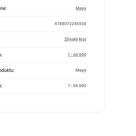
rie
:
Mapy
9788072245550
:
Zlínský kraj
o
:
1 : 60 000
oduktu
:
Mapy
o
:
1 : 60 000