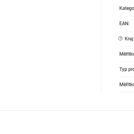
Katego
EAN
:
?
Kraj
Měřítk
Typ pr
Měřítk