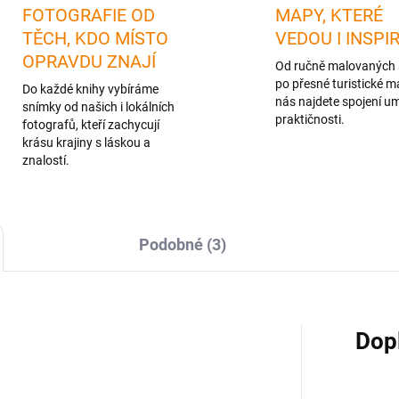
FOTOGRAFIE OD
MAPY, KTERÉ
TĚCH, KDO MÍSTO
VEDOU I INSPI
OPRAVDU ZNAJÍ
Od ručně malovaných 
po přesné turistické m
Do každé knihy vybíráme
nás najdete spojení u
snímky od našich i lokálních
praktičnosti.
fotografů, kteří zachycují
krásu krajiny s láskou a
znalostí.
Podobné (3)
Dop