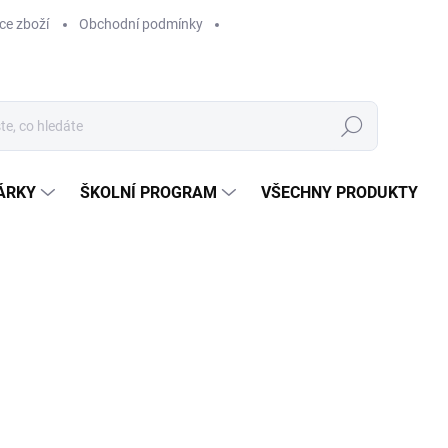
ce zboží
Obchodní podmínky
Hledat
ÁRKY
ŠKOLNÍ PROGRAM
VŠECHNY PRODUKTY
ocení
169 Kč
169 Kč bez DPH
Měrná
SKLADEM