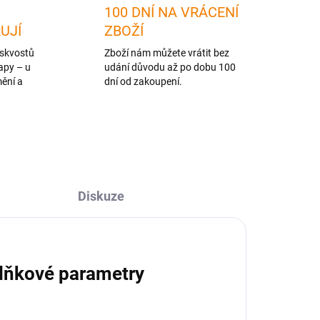
100 DNÍ NA VRÁCENÍ
RUJÍ
ZBOŽÍ
skvostů
Zboží nám můžete vrátit bez
apy – u
udání důvodu až po dobu 100
mění a
dní od zakoupení.
Diskuze
lňkové parametry